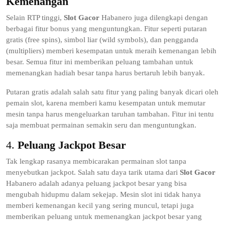
Kemenangan
Selain RTP tinggi,
Slot Gacor
Habanero juga dilengkapi dengan
berbagai fitur bonus yang menguntungkan. Fitur seperti putaran
gratis (free spins), simbol liar (wild symbols), dan pengganda
(multipliers) memberi kesempatan untuk meraih kemenangan lebih
besar. Semua fitur ini memberikan peluang tambahan untuk
memenangkan hadiah besar tanpa harus bertaruh lebih banyak.
Putaran gratis adalah salah satu fitur yang paling banyak dicari oleh
pemain slot, karena memberi kamu kesempatan untuk memutar
mesin tanpa harus mengeluarkan taruhan tambahan. Fitur ini tentu
saja membuat permainan semakin seru dan menguntungkan.
4.
Peluang Jackpot Besar
Tak lengkap rasanya membicarakan permainan slot tanpa
menyebutkan jackpot. Salah satu daya tarik utama dari
Slot Gacor
Habanero adalah adanya peluang jackpot besar yang bisa
mengubah hidupmu dalam sekejap. Mesin slot ini tidak hanya
memberi kemenangan kecil yang sering muncul, tetapi juga
memberikan peluang untuk memenangkan jackpot besar yang