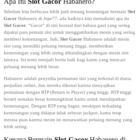
Apa Itu
Slot Gacor
Habanero?
Sebelum kita berbicara lebih jauh tentang keuntungan bermain
Slot
Gacor
Habanero di Jepe77, ada baiknya kita memahami apa itu
Slot Gacor
. “Gacor” di sini berasal dari bahasa gaul yang sering
dipakai para pemain slot untuk menggambarkan mesin yang sering
memberi kemenangan. Jadi,
Slot Gacor
Habanero adalah mesin
slot yang memiliki peluang menang tinggi, memberikan
kemenangan yang lebih sering dibandingkan dengan mesin slot
lainnya. Ini tentu menjadi berita baik bagi kamu yang mencari
peluang menang lebih besar.
Habanero adalah penyedia permainan slot yang terkenal di dunia
perjudian online, dan mereka dikenal karena menyajikan
permainan dengan RTP (Return to Player) yang tinggi. RTP tinggi
berarti semakin besar kemungkinan kamu untuk mendapatkan
kemenangan. Dengan RTP yang bagus, meskipun terkadang
kemenangan yang didapat tidak sebesar jackpot, kamu tetap
merasa puas karena mesin ini menawarkan peluang menang yang
lebih sering.
Kenapa Bermain
Slot Gacor
Habanero di