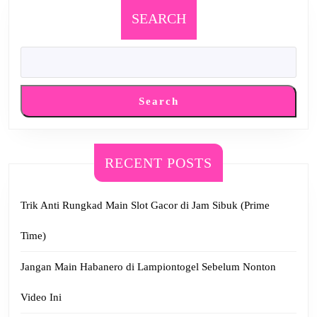
SEARCH
Search
RECENT POSTS
Trik Anti Rungkad Main Slot Gacor di Jam Sibuk (Prime
Time)
Jangan Main Habanero di Lampiontogel Sebelum Nonton
Video Ini