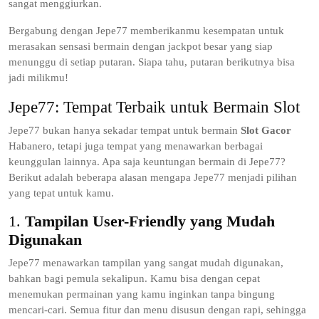
sangat menggiurkan.
Bergabung dengan Jepe77 memberikanmu kesempatan untuk
merasakan sensasi bermain dengan jackpot besar yang siap
menunggu di setiap putaran. Siapa tahu, putaran berikutnya bisa
jadi milikmu!
Jepe77: Tempat Terbaik untuk Bermain Slot
Jepe77 bukan hanya sekadar tempat untuk bermain
Slot Gacor
Habanero, tetapi juga tempat yang menawarkan berbagai
keunggulan lainnya. Apa saja keuntungan bermain di Jepe77?
Berikut adalah beberapa alasan mengapa Jepe77 menjadi pilihan
yang tepat untuk kamu.
1.
Tampilan User-Friendly yang Mudah
Digunakan
Jepe77 menawarkan tampilan yang sangat mudah digunakan,
bahkan bagi pemula sekalipun. Kamu bisa dengan cepat
menemukan permainan yang kamu inginkan tanpa bingung
mencari-cari. Semua fitur dan menu disusun dengan rapi, sehingga