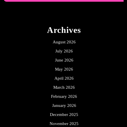
Archives
August 2026
July 2026
June 2026
May 2026
April 2026
March 2026
February 2026
January 2026
December 2025
November 2025