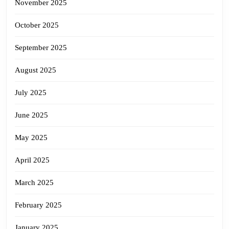
November 2025
October 2025
September 2025
August 2025
July 2025
June 2025
May 2025
April 2025
March 2025
February 2025
January 2025