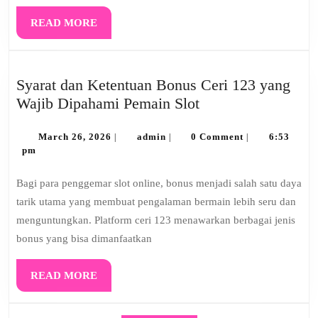
READ
READ MORE
MORE
Syarat dan Ketentuan Bonus Ceri 123 yang
Syarat
Wajib Dipahami Pemain Slot
dan
March
admin
Ketentuan
March 26, 2026
admin
0 Comment
6:53
|
|
|
26,
pm
Bonus
2026
Ceri
Bagi para penggemar slot online, bonus menjadi salah satu daya
123
tarik utama yang membuat pengalaman bermain lebih seru dan
yang
menguntungkan. Platform ceri 123 menawarkan berbagai jenis
Wajib
bonus yang bisa dimanfaatkan
Dipahami
Pemain
READ
READ MORE
Slot
MORE