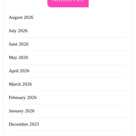
August 2026
July 2026
June 2026
May 2026
April 2026
March 2026
February 2026
January 2026
December 2025