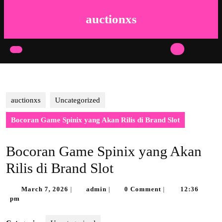
Skip
to
auctionxs
content
Skip
to
Open
content
Button
auctionxs
Uncategorized
Bocoran Game Spinix yang Akan Rilis di Brand Slot
Bocoran Game Spinix yang Akan
Rilis di Brand Slot
March
admin
March 7, 2026
admin
0 Comment
12:36
|
|
|
7,
pm
2026