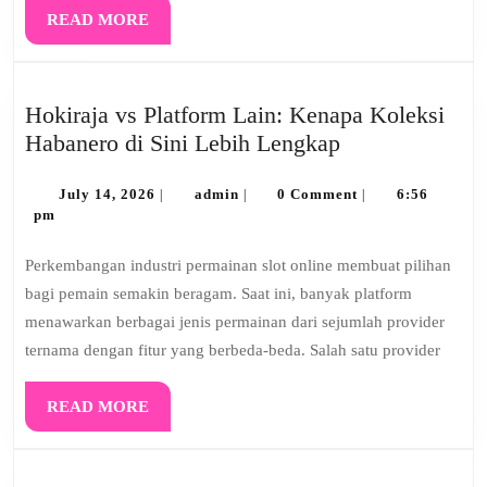
READ
READ MORE
MORE
Hokiraja vs Platform Lain: Kenapa Koleksi
Hokiraja
Habanero di Sini Lebih Lengkap
vs
July
admin
Platform
July 14, 2026
admin
0 Comment
6:56
|
|
|
14,
pm
Lain:
2026
Kenapa
Perkembangan industri permainan slot online membuat pilihan
Koleksi
bagi pemain semakin beragam. Saat ini, banyak platform
Habanero
menawarkan berbagai jenis permainan dari sejumlah provider
di
ternama dengan fitur yang berbeda-beda. Salah satu provider
Sini
Lebih
READ
READ MORE
Lengkap
MORE