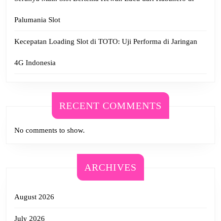
Palumania Slot
Kecepatan Loading Slot di TOTO: Uji Performa di Jaringan
4G Indonesia
RECENT COMMENTS
No comments to show.
ARCHIVES
August 2026
July 2026