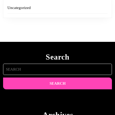
Uncategorized
Search
Search
for:
Archives