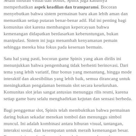
Selain hiburan visual dan bonus, Spinix juga kabarnya
memperhatikan
aspek keadilan dan transparansi
. Bocoran
menyebutkan bahwa sistem permainan baru akan lebih aman dan
memastikan setiap putaran benar-benar adil. Hal ini penting bagi
komunitas slot karena membangun kepercayaan bahwa
kemenangan didapatkan berdasarkan keberuntungan, bukan
manipulasi. Sistem ini juga menambah kenyamanan pemain
sehingga mereka bisa fokus pada keseruan bermain.
Satu hal yang pasti, bocoran game Spinix yang akan dirilis ini
menunjukkan bahwa pengembang tidak berhenti berinovasi. Dari
tema yang lebih variatif, fitur bonus yang menantang, hingga mode
interaktif dan aksesibilitas yang lebih baik, semua dirancang untuk
meningkatkan pengalaman bermain slot secara keseluruhan.
Komunitas slot jelas sangat antusias menunggu rilis resmi, karena
setiap game baru selalu menghadirkan kejutan dan sensasi berbeda.
Bagi penggemar slot, Spinix telah membuktikan bahwa permainan
daring bukan sekadar menekan tombol dan menunggu simbol
muncul. Ini adalah kombinasi antara hiburan visual, tantangan,
interaksi sosial, dan kesempatan untuk meraih kemenangan besar.