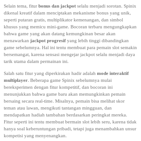
Selain tema, fitur
bonus dan jackpot
selalu menjadi sorotan. Spinix
dikenal kreatif dalam menciptakan mekanisme bonus yang unik,
seperti putaran gratis, multiplikator kemenangan, dan simbol
khusus yang memicu mini-game. Bocoran terbaru mengungkapkan
bahwa game yang akan datang kemungkinan besar akan
menawarkan
jackpot progresif
yang lebih tinggi dibandingkan
game sebelumnya. Hal ini tentu membuat para pemain slot semakin
bersemangat, karena sensasi mengejar jackpot selalu menjadi daya
tarik utama dalam permainan ini.
Salah satu fitur yang diperkirakan hadir adalah
mode interaktif
multiplayer
. Beberapa game Spinix sebelumnya mulai
bereksperimen dengan fitur kompetitif, dan bocoran ini
menunjukkan bahwa game baru akan memungkinkan pemain
bersaing secara real-time. Misalnya, pemain bisa melihat skor
teman atau lawan, mengikuti tantangan mingguan, dan
mendapatkan hadiah tambahan berdasarkan peringkat mereka.
Fitur seperti ini tentu membuat bermain slot lebih seru, karena tidak
hanya soal keberuntungan pribadi, tetapi juga menambahkan unsur
kompetisi yang menyenangkan.