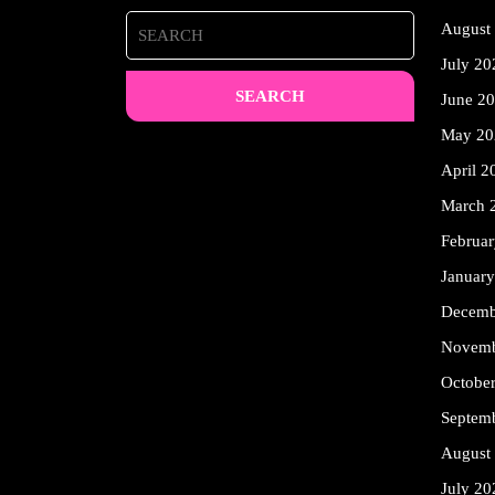
Search
August
for:
July 20
June 2
May 20
April 2
March 
Februa
Januar
Decemb
Novemb
Octobe
Septem
August
July 20