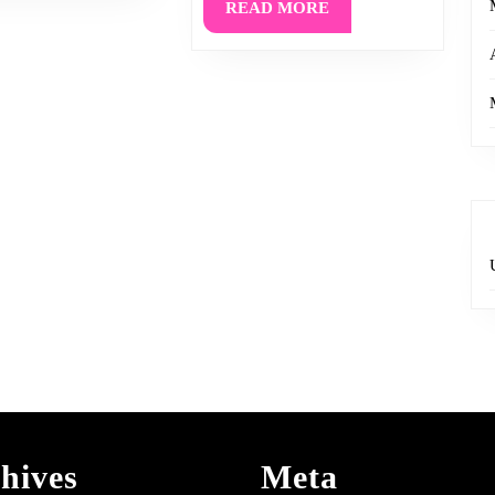
READ
READ MORE
MORE
hives
Meta