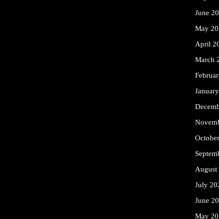
June 2
May 20
April 2
March 
Februa
Januar
Decemb
Novemb
Octobe
Septem
August
July 20
June 2
May 20