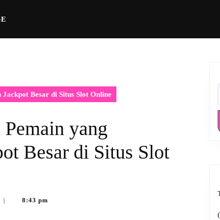
GE
ackpot Besar di Situs Slot Online
h Pemain yang
 Besar di Situs Slot
8:43 pm
|