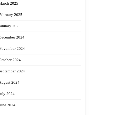
March 2025
February 2025
January 2025
December 2024
November 2024
October 2024
September 2024
August 2024
July 2024
June 2024