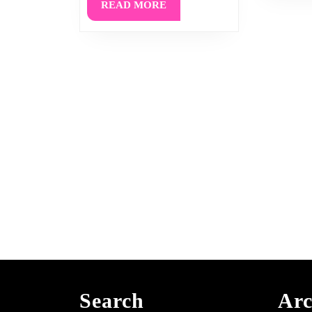
READ
READ MORE
MORE
Search
Arc