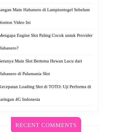
Jangan Main Habanero di Lampiontogel Sebelum
Nonton Video Ini
Mengapa Engine Slot Paling Cocok untuk Provider
Habanero?
Serunya Main Slot Bertema Hewan Lucu dari
Habanero di Palumania Slot
Kecepatan Loading Slot di TOTO: Uji Performa di
Jaringan 4G Indonesia
RECENT COMMENTS