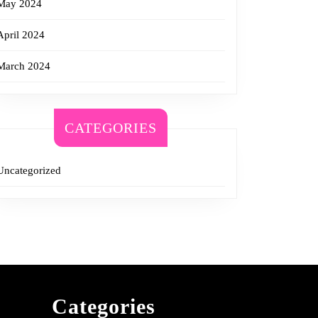
May 2024
April 2024
March 2024
CATEGORIES
Uncategorized
Categories