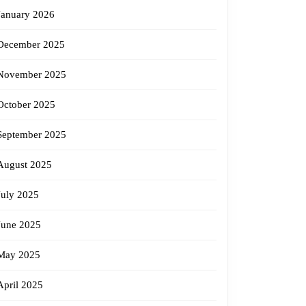
January 2026
December 2025
November 2025
October 2025
September 2025
August 2025
July 2025
June 2025
May 2025
April 2025