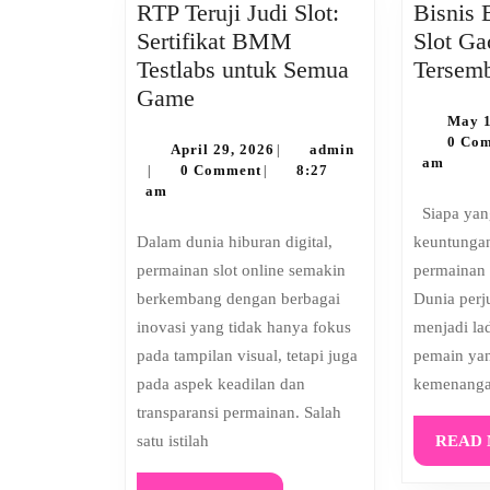
RTP Teruji Judi Slot:
Bisnis 
Sertifikat BMM
Slot Ga
Testlabs untuk Semua
Tersemb
RTP
Game
Teruji
May 1
0 Co
Judi
April
April 29, 2026
admin
|
am
admin
29,
0 Comment
8:27
|
|
Slot:
2026
am
Sertifikat
Siapa yang tak tergoda dengan
BMM
Dalam dunia hiburan digital,
keuntungan
Testlabs
permainan slot online semakin
permainan s
untuk
berkembang dengan berbagai
Dunia perj
Semua
inovasi yang tidak hanya fokus
menjadi la
Game
pada tampilan visual, tetapi juga
pemain yan
pada aspek keadilan dan
kemenanga
transparansi permainan. Salah
satu istilah
READ