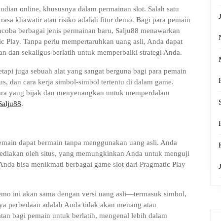
udian online, khususnya dalam permainan slot. Salah satu
asa khawatir atau risiko adalah fitur demo. Bagi para pemain
ncoba berbagai jenis permainan baru, Salju88 menawarkan
tic Play. Tanpa perlu mempertaruhkan uang asli, Anda dapat
dan sekaligus berlatih untuk memperbaiki strategi Anda.
tetapi juga sebuah alat yang sangat berguna bagi para pemain
, dan cara kerja simbol-simbol tertentu di dalam game.
 cara yang bijak dan menyenangkan untuk memperdalam
Salju88
.
pemain dapat bermain tanpa menggunakan uang asli. Anda
isediakan oleh situs, yang memungkinkan Anda untuk menguji
 Anda bisa menikmati berbagai game slot dari Pragmatic Play
emo ini akan sama dengan versi uang asli—termasuk simbol,
unya perbedaan adalah Anda tidak akan menang atau
an bagi pemain untuk berlatih, mengenal lebih dalam