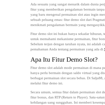
Ada sesuatu yang sangat menarik dalam dunia perj
fitur yang memberikan pengalaman bermain tanpa r
yang baru mengenal permainan slot atau ingin me
sebuah peluang emas: fitur demo slot dari Pragma
menikmati pengalaman bermain yang mengasyikkan 
Fitur demo slot ini bukan hanya sekadar hiburan, 
untuk memahami mekanisme permainan, fitur bonus
Sebelum terjun dengan taruhan nyata, ini adalah
pemahaman Anda tentang permainan yang ada di
Apa Itu Fitur Demo Slot?
Fitur demo slot adalah mode permainan di mana 
hanya perlu bermain dengan saldo virtual yang d
berbagai permainan slot secara bebas. Di Salju88,
melalui fitur demo ini.
Secara umum, semua fitur dalam permainan slot d
fitur bonus, dan RTP (Return to Player). Satu-sat
kehilangan uang sungguhan. Ini memberi kesempat