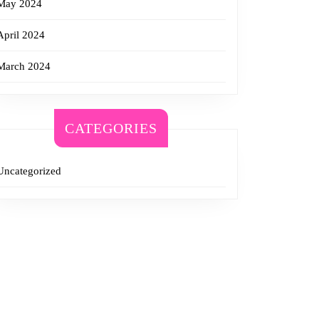
May 2024
April 2024
March 2024
CATEGORIES
Uncategorized