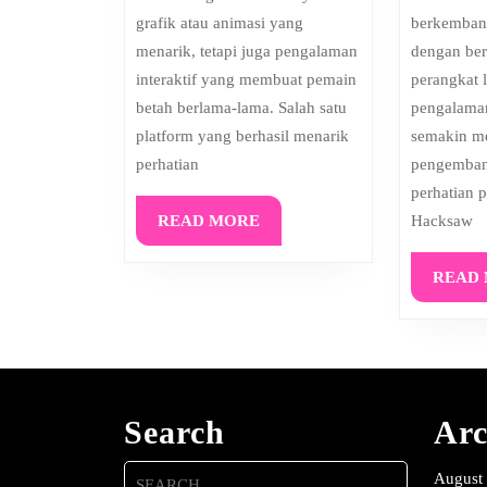
Pemain
grafik atau animasi yang
berkembang
Game
menarik, tetapi juga pengalaman
dengan ber
Online
interaktif yang membuat pemain
perangkat 
betah berlama-lama. Salah satu
pengalama
platform yang berhasil menarik
semakin me
perhatian
pengemban
perhatian 
READ
READ MORE
Hacksaw
MORE
READ
Search
Arc
Search
August