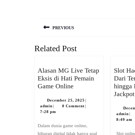
Post
navigation
PREVIOUS
Previous
post:
Related Post
Alasan MG Live Tetap
Slot H
Eksis di Hati Pemain
Dari Te
Alasan
Game Online
hingga 
MG
Jackpot
Live
December
December 25, 2025
|
admin
25,
admin
0 Comment
|
|
Tetap
Decem
2025
7:28 pm
ad
admin
|
Eksis
8:49 am
di
Dalam dunia game online,
Hati
hiburan digital tidak hanya soal
Slot online semakin