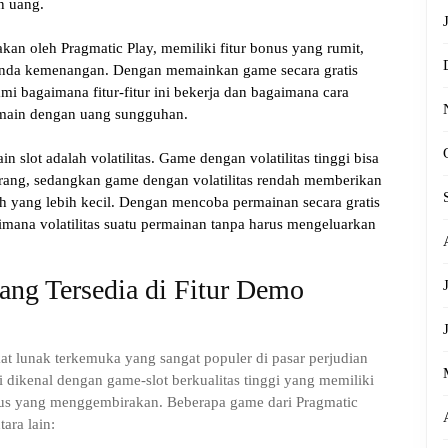
n uang.
kan oleh Pragmatic Play, memiliki fitur bonus yang rumit,
ngganda kemenangan. Dengan memainkan game secara gratis
 bagaimana fitur-fitur ini bekerja dan bagaimana cara
main dengan uang sungguhan.
n slot adalah volatilitas. Game dengan volatilitas tinggi bisa
rang, sedangkan game dengan volatilitas rendah memberikan
 yang lebih kecil. Dengan mencoba permainan secara gratis
imana volatilitas suatu permainan tanpa harus mengeluarkan
ang Tersedia di Fitur Demo
at lunak terkemuka yang sangat populer di pasar perjudian
i dikenal dengan game-slot berkualitas tinggi yang memiliki
bonus yang menggembirakan. Beberapa game dari Pragmatic
ara lain: