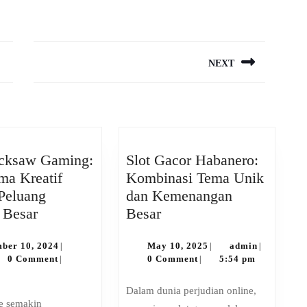
NEXT
Next
post:
acksaw Gaming:
Slot Gacor Habanero:
ma Kreatif
Kombinasi Tema Unik
Peluang
dan Kemenangan
Slot
Slot
 Besar
Besar
Hacksaw
Gacor
Gaming:
December
Habanero:
May
admin
ber 10, 2024
May 10, 2025
admin
|
|
|
min
10,
10,
0 Comment
0 Comment
5:54 pm
|
|
Dari
Kombinasi
2024
2025
Tema
Tema
Dalam dunia perjudian online,
Kreatif
Unik