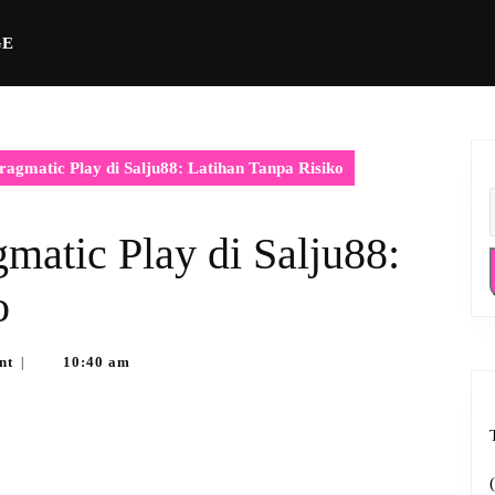
GE
ragmatic Play di Salju88: Latihan Tanpa Risiko
matic Play di Salju88:
o
nt
10:40 am
|