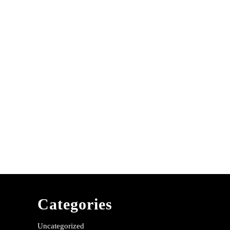
Categories
Uncategorized