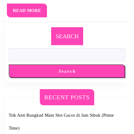
Palumania
READ
READ MORE
Slot
MORE
SEARCH
Search
RECENT POSTS
Trik Anti Rungkad Main Slot Gacor di Jam Sibuk (Prime
Time)