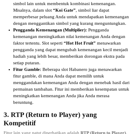
simbol lain untuk membentuk kombinasi kemenangan.
Misalnya, dalam slot
“Koi Gate”
, simbol liar dapat
memperbesar peluang Anda untuk mendapatkan kemenangan
dengan menggantikan simbol yang kurang menguntungkan.
Pengganda Kemenangan (Multiplier):
Pengganda
kemenangan meningkatkan nilai kemenangan Anda dengan
faktor tertentu. Slot seperti
“Hot Hot Fruit”
menawarkan
pengganda yang dapat mengubah kemenangan kecil menjadi
hadiah yang lebih besar, memberikan dorongan ekstra pada
setiap putaran.
Fitur Gamble:
Beberapa slot Habanero juga menawarkan
fitur gamble, di mana Anda dapat memilih untuk
menggandakan kemenangan Anda dengan menebak hasil dari
permainan tambahan. Fitur ini memberikan kesempatan untuk
meningkatkan kemenangan Anda jika Anda merasa
beruntung.
3. RTP (Return to Player) yang
Kompetitif
Fitur lain yang patut diperhatikan adalah
RTP (Return to Player)
.