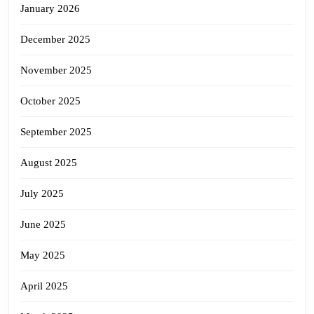
January 2026
December 2025
November 2025
October 2025
September 2025
August 2025
July 2025
June 2025
May 2025
April 2025