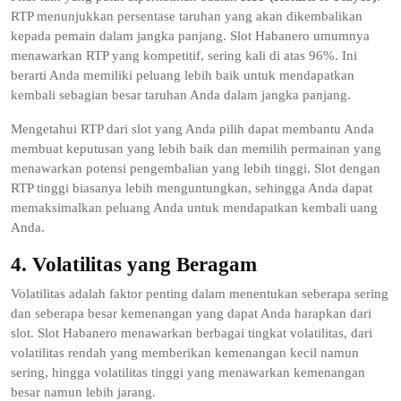
RTP menunjukkan persentase taruhan yang akan dikembalikan
kepada pemain dalam jangka panjang. Slot Habanero umumnya
menawarkan RTP yang kompetitif, sering kali di atas 96%. Ini
berarti Anda memiliki peluang lebih baik untuk mendapatkan
kembali sebagian besar taruhan Anda dalam jangka panjang.
Mengetahui RTP dari slot yang Anda pilih dapat membantu Anda
membuat keputusan yang lebih baik dan memilih permainan yang
menawarkan potensi pengembalian yang lebih tinggi. Slot dengan
RTP tinggi biasanya lebih menguntungkan, sehingga Anda dapat
memaksimalkan peluang Anda untuk mendapatkan kembali uang
Anda.
4. Volatilitas yang Beragam
Volatilitas adalah faktor penting dalam menentukan seberapa sering
dan seberapa besar kemenangan yang dapat Anda harapkan dari
slot. Slot Habanero menawarkan berbagai tingkat volatilitas, dari
volatilitas rendah yang memberikan kemenangan kecil namun
sering, hingga volatilitas tinggi yang menawarkan kemenangan
besar namun lebih jarang.