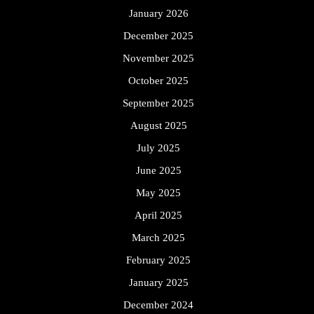
January 2026
December 2025
November 2025
October 2025
September 2025
August 2025
July 2025
June 2025
May 2025
April 2025
March 2025
February 2025
January 2025
December 2024