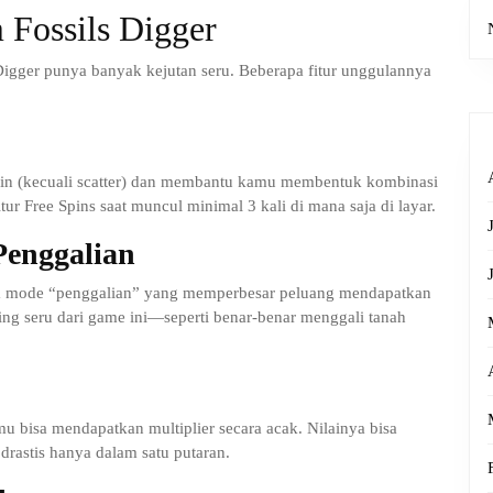
 Fossils Digger
igger punya banyak kejutan seru. Beberapa fitur unggulannya
lain (kecuali scatter) dan membantu kamu membentuk kombinasi
ur Free Spins saat muncul minimal 3 kali di mana saja di layar.
Penggalian
alam mode “penggalian” yang memperbesar peluang mendapatkan
aling seru dari game ini—seperti benar-benar menggali tanah
 bisa mendapatkan multiplier secara acak. Nilainya bisa
astis hanya dalam satu putaran.