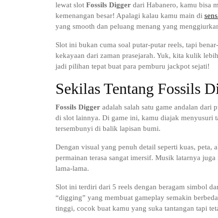
lewat slot
Fossils Digger
dari Habanero, kamu bisa m
kemenangan besar! Apalagi kalau kamu main di
sen
yang smooth dan peluang menang yang menggiurka
Slot ini bukan cuma soal putar-putar reels, tapi b
kekayaan dari zaman prasejarah. Yuk, kita kulik leb
jadi pilihan tepat buat para pemburu jackpot sejati!
Sekilas Tentang Fossils D
Fossils Digger
adalah salah satu game andalan dari 
di slot lainnya. Di game ini, kamu diajak menyusuri 
tersembunyi di balik lapisan bumi.
Dengan visual yang penuh detail seperti kuas, peta, a
permainan terasa sangat imersif. Musik latarnya ju
lama-lama.
Slot ini terdiri dari 5 reels dengan beragam simbol d
“digging” yang membuat gameplay semakin berbeda da
tinggi, cocok buat kamu yang suka tantangan tapi tet