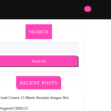
SEARCH
Search
RECENT POSTS
Crash Course 15 Menit: Kenalan dengan Slot
Progresif CERI123