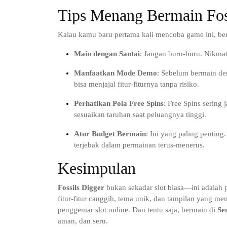
Tips Menang Bermain Fos
Kalau kamu baru pertama kali mencoba game ini, ber
Main dengan Santai
: Jangan buru-buru. Nikmat
Manfaatkan Mode Demo
: Sebelum bermain de
bisa menjajal fitur-fiturnya tanpa risiko.
Perhatikan Pola Free Spins
: Free Spins sering
sesuaikan taruhan saat peluangnya tinggi.
Atur Budget Bermain
: Ini yang paling penting
terjebak dalam permainan terus-menerus.
Kesimpulan
Fossils Digger
bukan sekadar slot biasa—ini adalah 
fitur-fitur canggih, tema unik, dan tampilan yang mem
penggemar slot online. Dan tentu saja, bermain di
Se
aman, dan seru.