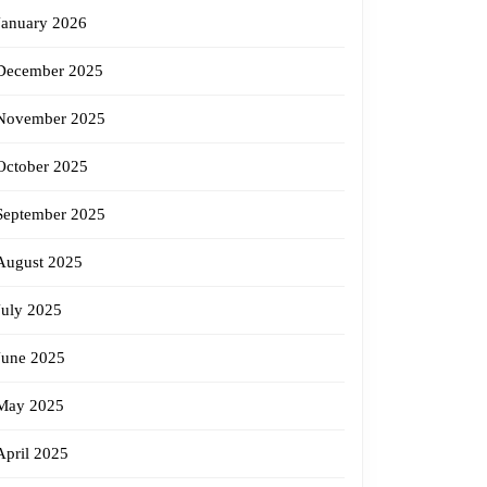
January 2026
December 2025
November 2025
October 2025
September 2025
August 2025
July 2025
June 2025
May 2025
April 2025