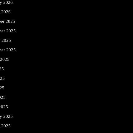
ry 2026
y 2026
er 2025
er 2025
r 2025
ber 2025
 2025
25
025
25
025
2025
ry 2025
y 2025