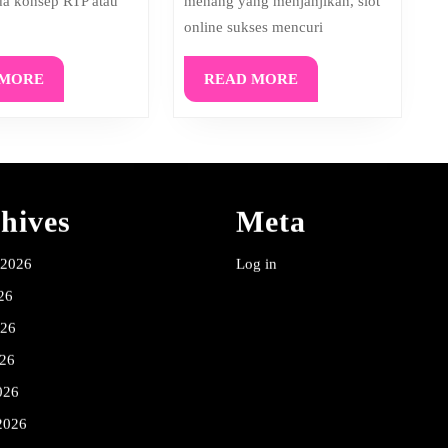
ada konsep RTP atau
menang yang menjanjikan, slot
online sukses mencuri
READ
READ
 MORE
READ MORE
MORE
MORE
hives
Meta
 2026
Log in
26
026
26
026
2026