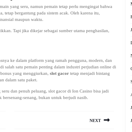
main yang seru, namun pemain tetap perlu mengingat bahwa
a, tetap bergantung pada sistem acak. Oleh karena itu,
finansial maupun waktu.
kkan. Tapi jika dikejar sebagai sumber utama penghasilan,
asnya ke dalam platform yang ramah pengguna, modern, dan
i salah satu pemain penting dalam industri perjudian online di
tur bonus yang menggiurkan,
slot gacor
tetap menjadi bintang
n dalam satu paket.
eru dan penuh peluang, slot gacor di Ion Casino bisa jadi
tuk bersenang-senang, bukan untuk berjudi nasib.
NEXT