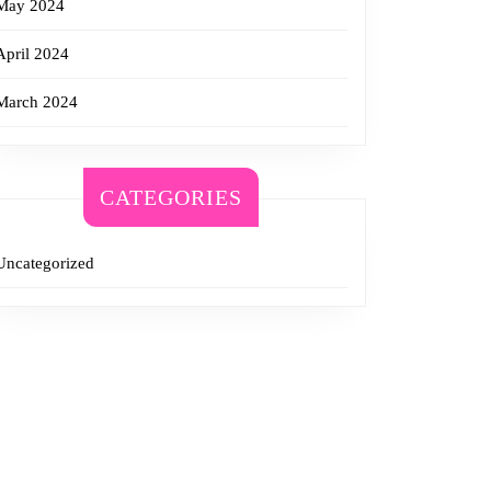
May 2024
April 2024
March 2024
r88:
CATEGORIES
iakan
Uncategorized
ia