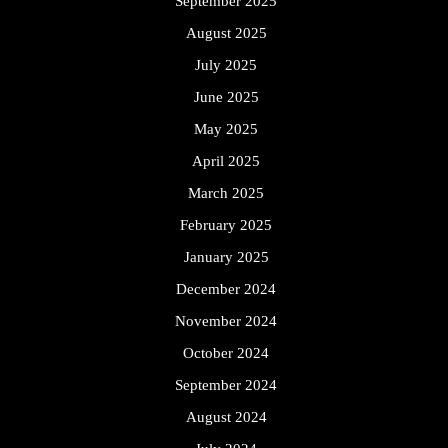
September 2025
August 2025
July 2025
June 2025
May 2025
April 2025
March 2025
February 2025
January 2025
December 2024
November 2024
October 2024
September 2024
August 2024