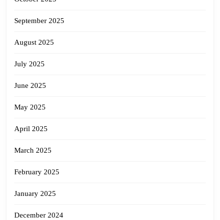
September 2025
August 2025
July 2025
June 2025
May 2025
April 2025
March 2025
February 2025
January 2025
December 2024