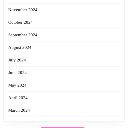
November 2024
October 2024
September 2024
August 2024
July 2024
June 2024
May 2024
April 2024
March 2024