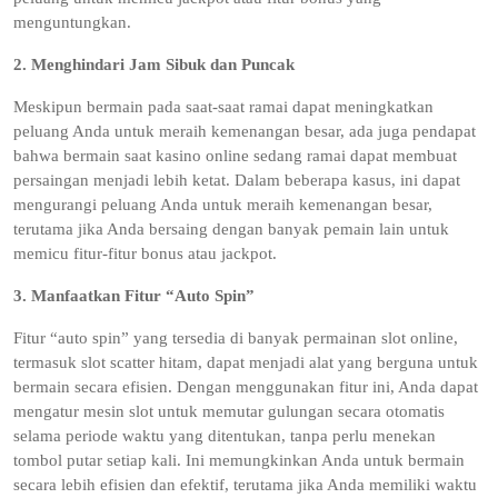
menguntungkan.
2. Menghindari Jam Sibuk dan Puncak
Meskipun bermain pada saat-saat ramai dapat meningkatkan
peluang Anda untuk meraih kemenangan besar, ada juga pendapat
bahwa bermain saat kasino online sedang ramai dapat membuat
persaingan menjadi lebih ketat. Dalam beberapa kasus, ini dapat
mengurangi peluang Anda untuk meraih kemenangan besar,
terutama jika Anda bersaing dengan banyak pemain lain untuk
memicu fitur-fitur bonus atau jackpot.
3. Manfaatkan Fitur “Auto Spin”
Fitur “auto spin” yang tersedia di banyak permainan slot online,
termasuk slot scatter hitam, dapat menjadi alat yang berguna untuk
bermain secara efisien. Dengan menggunakan fitur ini, Anda dapat
mengatur mesin slot untuk memutar gulungan secara otomatis
selama periode waktu yang ditentukan, tanpa perlu menekan
tombol putar setiap kali. Ini memungkinkan Anda untuk bermain
secara lebih efisien dan efektif, terutama jika Anda memiliki waktu