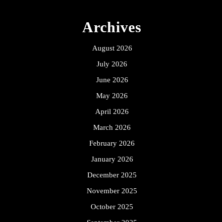
Archives
August 2026
July 2026
June 2026
May 2026
April 2026
March 2026
February 2026
January 2026
December 2025
November 2025
October 2025