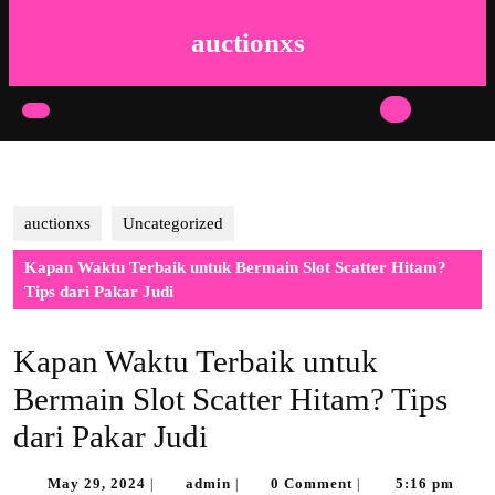
Skip
to
auctionxs
content
Skip
to
Open
content
Button
auctionxs
Uncategorized
Kapan Waktu Terbaik untuk Bermain Slot Scatter Hitam?
Tips dari Pakar Judi
Kapan Waktu Terbaik untuk
Bermain Slot Scatter Hitam? Tips
dari Pakar Judi
May
admin
May 29, 2024
admin
0 Comment
5:16 pm
|
|
|