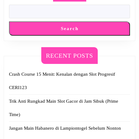
Search
RECENT POSTS
Crash Course 15 Menit: Kenalan dengan Slot Progresif
CERI123
Trik Anti Rungkad Main Slot Gacor di Jam Sibuk (Prime
Time)
Jangan Main Habanero di Lampiontogel Sebelum Nonton