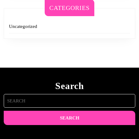
CATEGORIES
Uncategorized
Search
Search
for: