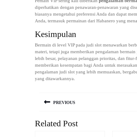
Pemain VIP sering kali diberikan
pengalaman bermai
diperhatikan dengan penawaran-penawaran yang dises
biasanya mengetahui preferensi Anda dan dapat mem
Anda, termasuk permainan dari Habanero yang menaw
Kesimpulan
Bermain di level VIP pada judi slot menawarkan ber
materi, tetapi juga memberikan pengalaman bermain
lebih besar, pelayanan pelanggan prioritas, dan fitur-
memberikan kesempatan bagi Anda untuk merasakan s
pengalaman judi slot yang lebih memuaskan, bergab
yang ditawarkannya.
Post
navigation
PREVIOUS
Previous
post:
Related Post