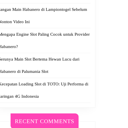
Jangan Main Habanero di Lampiontogel Sebelum
Nonton Video Ini
Mengapa Engine Slot Paling Cocok untuk Provider
Habanero?
Serunya Main Slot Bertema Hewan Lucu dari
Habanero di Palumania Slot
Kecepatan Loading Slot di TOTO: Uji Performa di
Jaringan 4G Indonesia
RECENT COMMENTS