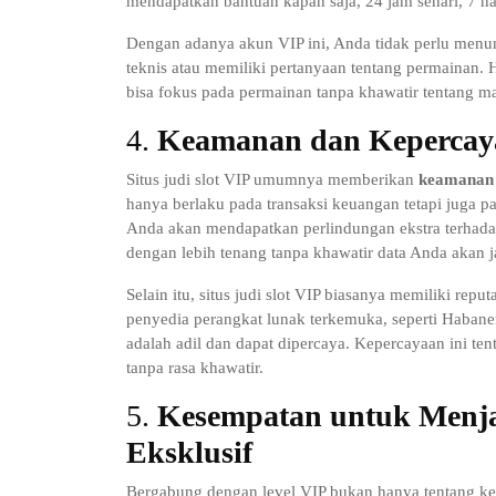
mendapatkan bantuan kapan saja, 24 jam sehari, 7 h
Dengan adanya akun VIP ini, Anda tidak perlu men
teknis atau memiliki pertanyaan tentang permainan.
bisa fokus pada permainan tanpa khawatir tentang m
4.
Keamanan dan Kepercaya
Situs judi slot VIP umumnya memberikan
keamanan y
hanya berlaku pada transaksi keuangan tetapi juga p
Anda akan mendapatkan perlindungan ekstra terhadap
dengan lebih tenang tanpa khawatir data Anda akan j
Selain itu, situs judi slot VIP biasanya memiliki rep
penyedia perangkat lunak terkemuka, seperti Haban
adalah adil dan dapat dipercaya. Kepercayaan ini t
tanpa rasa khawatir.
5.
Kesempatan untuk Menja
Eksklusif
Bergabung dengan level VIP bukan hanya tentang keu