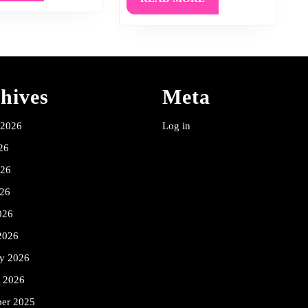
MORE
hives
Meta
 2026
Log in
26
026
26
026
2026
ry 2026
y 2026
er 2025