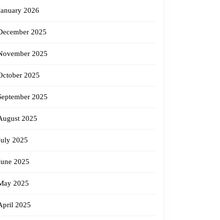
January 2026
December 2025
November 2025
October 2025
September 2025
August 2025
July 2025
June 2025
May 2025
April 2025