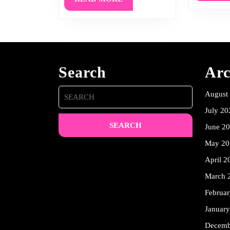
MORE
Search
Arc
Search
August
for:
July 20
June 2
May 20
April 2
March 
Februa
Januar
Decemb