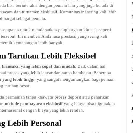
 Anda bisa berinteraksi dengan pemain lain yang juga berada di
ti acara dan turnamen eksklusif. Komunitas ini sering kali lebih
ihargai sebagai pemain.
kesempatan untuk mendapatkan penghargaan khusus, seperti
 tersebut. Ini memberi Anda rasa prestasi, yang sering kali
 meraih kemenangan lebih banyak.
n Taruhan Lebih Fleksibel
i
transaksi yang lebih cepat dan mudah
. Baik dalam hal
ti proses yang lebih lancar dan tanpa hambatan. Beberapa
 yang lebih tinggi
, yang sangat menguntungkan bagi pemain
 taruhan besar.
da permainan tanpa khawatir proses deposit atau penarikan
kan
metode pembayaran eksklusif
yang hanya bisa digunakan
ternasional dengan biaya yang lebih rendah.
g Lebih Personal