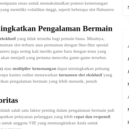
kesempatan emas untuk memaksimalkan potensi kemenangan
yang memiliki volatilitas tinggi, seperti beberapa slot Habanero
eningkatkan Pengalaman Bermain
eksklusif
yang tidak tersedia bagi pemain biasa. Misalnya,
ainan slot terbaru atau permainan dengan fitur-fitur spesial
banero juga sering kali merilis game baru dengan tema yang
da akan menjadi yang pertama mencoba game-game tersebut.
s)
atau
multiplier kemenangan
dapat meningkatkan peluang
erapa kasino online menawarkan
turnamen slot eksklusif
yang
berikan pengalaman bermain yang lebih menarik, penuh
ritas
dalah salah satu faktor penting dalam pengalaman bermain judi
dapatkan pelayanan pelanggan yang lebih
cepat dan responsif
.
s
untuk anggota VIP, yang memungkinkan Anda untuk