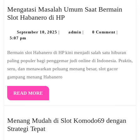
Mengatasi Masalah Umum Saat Bermain
Mengatasi
Slot Habanero di HP
Masalah
September
Umum
admin
September 10, 2025
admin
0 Comment
|
|
|
10,
5:07 pm
Saat
2025
Bermain
Bermain slot Habanero di HP kini menjadi salah satu hiburan
Slot
paling populer bagi penggemar judi online di Indonesia. Praktis,
Habanero
seru, dan menawarkan peluang menang besar, slot gacor
di
gampang menang Habanero
HP
READ
READ MORE
MORE
Menang Mudah di Slot Komodo69 dengan
Menang
Strategi Tepat
Mudah