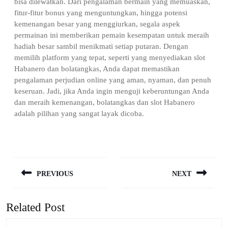
bisa dilewatkan. Dari pengalaman bermain yang memuaskan,
fitur-fitur bonus yang menguntungkan, hingga potensi
kemenangan besar yang menggiurkan, segala aspek
permainan ini memberikan pemain kesempatan untuk meraih
hadiah besar sambil menikmati setiap putaran. Dengan
memilih platform yang tepat, seperti yang menyediakan slot
Habanero dan bolatangkas, Anda dapat memastikan
pengalaman perjudian online yang aman, nyaman, dan penuh
keseruan. Jadi, jika Anda ingin menguji keberuntungan Anda
dan meraih kemenangan, bolatangkas dan slot Habanero
adalah pilihan yang sangat layak dicoba.
Post
navigation
PREVIOUS
NEXT
Previous
Next
post:
post:
Related Post