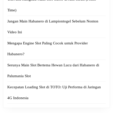
Time)
Jangan Main Habanero di Lampiontogel Sebelum Nonton
Video Ini
Mengapa Engine Slot Paling Cocok untuk Provider
Habanero?
Serunya Main Slot Bertema Hewan Lucu dari Habanero di
Palumania Slot
Kecepatan Loading Slot di TOTO: Uji Performa di Jaringan
4G Indonesia