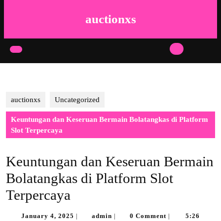
Skip
to
auctionxs
content
Skip
to
Open
content
Button
auctionxs
Uncategorized
Keuntungan dan Keseruan Bermain Bolatangkas di Platform
Slot Terpercaya
Keuntungan dan Keseruan Bermain
Bolatangkas di Platform Slot
Terpercaya
January
admin
January 4, 2025
admin
0 Comment
5:26
|
|
|