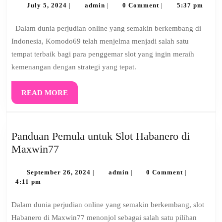
July
di
admin
July 5, 2024
admin
0 Comment
5:37 pm
|
|
|
5,
Slot
2024
Dalam dunia perjudian online yang semakin berkembang di
Komodo69
Indonesia, Komodo69 telah menjelma menjadi salah satu
dengan
tempat terbaik bagi para penggemar slot yang ingin meraih
Strategi
kemenangan dengan strategi yang tepat.
Tepat
READ
READ MORE
MORE
Panduan Pemula untuk Slot Habanero di
Panduan
Maxwin77
Pemula
untuk
September
admin
September 26, 2024
admin
0 Comment
|
|
|
26,
4:11 pm
Slot
2024
Habanero
Dalam dunia perjudian online yang semakin berkembang, slot
di
Habanero di Maxwin77 menonjol sebagai salah satu pilihan