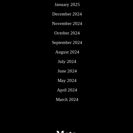
January 2025
December 2024
November 2024
October 2024
September 2024
August 2024
July 2024
June 2024
May 2024
April 2024
March 2024