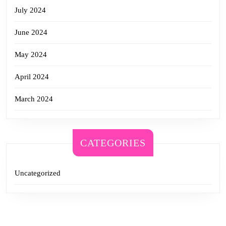
July 2024
June 2024
May 2024
April 2024
March 2024
CATEGORIES
Uncategorized