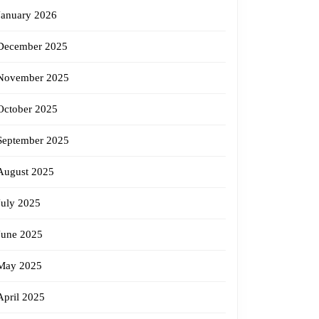
January 2026
December 2025
November 2025
October 2025
September 2025
August 2025
July 2025
June 2025
May 2025
April 2025