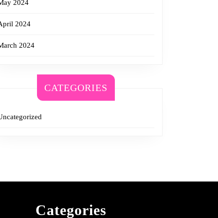
May 2024
April 2024
March 2024
CATEGORIES
Uncategorized
Categories