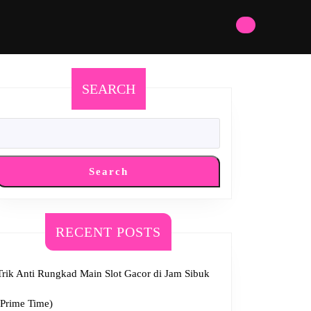
SEARCH
Search
RECENT POSTS
Trik Anti Rungkad Main Slot Gacor di Jam Sibuk
(Prime Time)