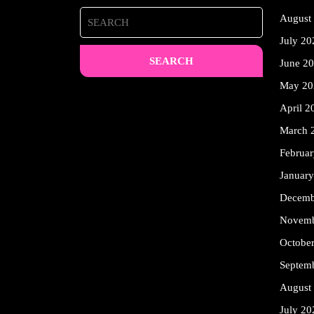
Search
August
for:
July 20
June 2
May 20
April 2
March 
Februa
Januar
Decemb
Novemb
Octobe
Septem
August
July 20