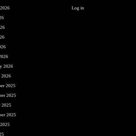
 2026
Log in
26
026
26
026
2026
ry 2026
y 2026
er 2025
er 2025
r 2025
ber 2025
 2025
25