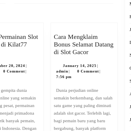
Next
post:
Permainan Slot
Cara Mengklaim
 di Kilat77
Bonus Selamat Datang
enali
Cara
di Slot Gacor
ermainan
Mengklaim
ot
December
Bonus
January
ber 20, 2024
January 14, 2025
|
|
min
20,
admin
14,
0 Comment
admin
0 Comment
|
|
|
erbaru
Selamat
2024
2025
7:56 pm
Datang
ilat77
di
Dunia perjudian online
ogin
Slot
online yang semakin
semakin berkembang, dan salah
Gacor
 pesat, permainan
satu game yang paling diminati
u menjadi primadona
adalah slot gacor. Terlebih lagi,
rik banyak pemain,
bagi pemain baru yang baru
i Indonesia. Dengan
bergabung, banyak platform