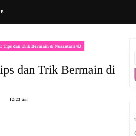
GE
 Tips dan Trik Bermain di Nusantara4D
ps dan Trik Bermain di
12:22 am