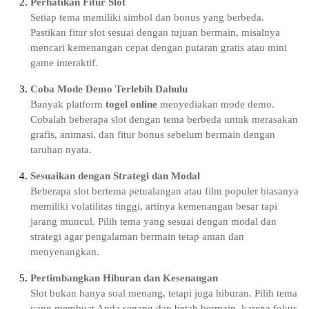
Perhatikan Fitur Slot
Setiap tema memiliki simbol dan bonus yang berbeda.
Pastikan fitur slot sesuai dengan tujuan bermain, misalnya
mencari kemenangan cepat dengan putaran gratis atau mini
game interaktif.
Coba Mode Demo Terlebih Dahulu
Banyak platform
togel online
menyediakan mode demo.
Cobalah beberapa slot dengan tema berbeda untuk merasakan
grafis, animasi, dan fitur bonus sebelum bermain dengan
taruhan nyata.
Sesuaikan dengan Strategi dan Modal
Beberapa slot bertema petualangan atau film populer biasanya
memiliki volatilitas tinggi, artinya kemenangan besar tapi
jarang muncul. Pilih tema yang sesuai dengan modal dan
strategi agar pengalaman bermain tetap aman dan
menyenangkan.
Pertimbangkan Hiburan dan Kesenangan
Slot bukan hanya soal menang, tetapi juga hiburan. Pilih tema
yang membuat Anda senang dan betah bermain, karena fokus