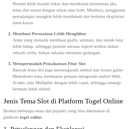
Pemain lebih mudah fokus dan menikmati permainan jika
tema slot sesuai dengan minat atau hobi. Misalnya, penggemar
petualangan mungkin lebih menikmati slot bertema eksplorasi
harta karun.
Membuat Permainan Lebih Menghibur
Tema yang menarik membuat grafis, animasi, dan musik latar
lebih hidup, sehingga pemain merasa seperti terlibat dalam
sebuah cerita, bukan sekadar memutar gulungan.
Mempermudah Pemahaman Fitur Slot
Banyak tema slot juga memengaruhi simbol dan bonus game.
Memahami tema membantu pemain mengenali simbol Wild,
Scatter, atau Multiplier dengan lebih cepat, sehingga strategi
bermain lebih efektif.
Jenis Tema Slot di Platform Togel Online
Berikut beberapa tema slot populer yang bisa ditemukan di
platform
togel online
: