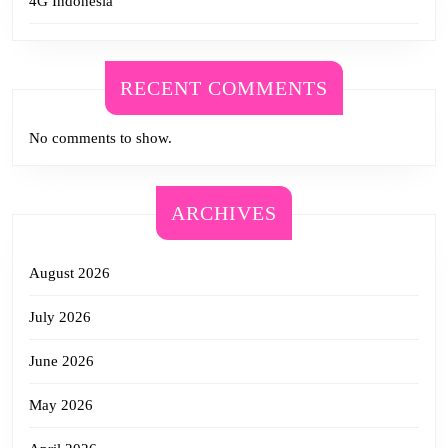
4G Indonesia
RECENT COMMENTS
No comments to show.
ARCHIVES
August 2026
July 2026
June 2026
May 2026