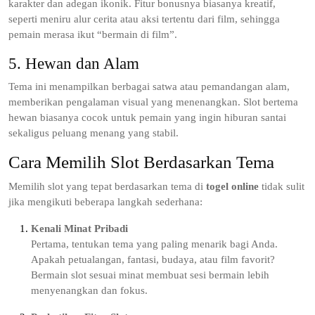
karakter dan adegan ikonik. Fitur bonusnya biasanya kreatif,
seperti meniru alur cerita atau aksi tertentu dari film, sehingga
pemain merasa ikut “bermain di film”.
5. Hewan dan Alam
Tema ini menampilkan berbagai satwa atau pemandangan alam,
memberikan pengalaman visual yang menenangkan. Slot bertema
hewan biasanya cocok untuk pemain yang ingin hiburan santai
sekaligus peluang menang yang stabil.
Cara Memilih Slot Berdasarkan Tema
Memilih slot yang tepat berdasarkan tema di
togel online
tidak sulit
jika mengikuti beberapa langkah sederhana:
Kenali Minat Pribadi
Pertama, tentukan tema yang paling menarik bagi Anda.
Apakah petualangan, fantasi, budaya, atau film favorit?
Bermain slot sesuai minat membuat sesi bermain lebih
menyenangkan dan fokus.