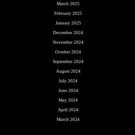
March 2025
February 2025
January 2025
December 2024
November 2024
October 2024
September 2024
August 2024
July 2024
June 2024
May 2024
April 2024
March 2024