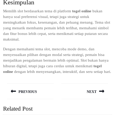
Kesimpulan
Memilih slot berdasarkan tema di platform
togel online
bukan
hanya soal preferensi visual, tetapi juga strategi untuk
meningkatkan fokus, kesenangan, dan peluang menang. Tema slot
yang menarik membantu pemain lebih terlibat, memahami simbol
dan fitur bonus lebih cepat, serta menikmati setiap putaran secara
maksimal.
Dengan memahami tema slot, mencoba mode demo, dan
menyesuaikan pilihan dengan modal serta strategi, pemain bisa
menjadikan pengalaman bermain lebih optimal. Slot bukan hanya
hiburan digital, tetapi juga cara cerdas untuk menikmati
togel
online
dengan lebih menyenangkan, interaktif, dan seru setiap hari.
Post
navigation
PREVIOUS
NEXT
Previous
Next
post:
post:
Related Post