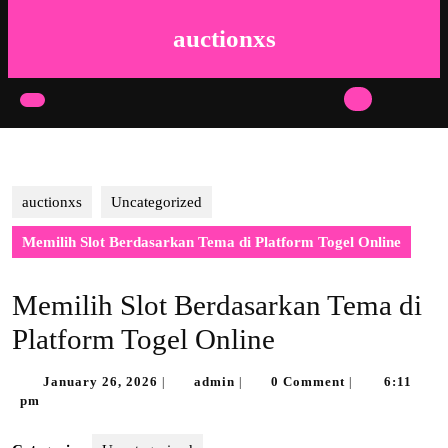
Skip
to
auctionxs
content
Skip
to
Open
content
Button
auctionxs
Uncategorized
Memilih Slot Berdasarkan Tema di Platform Togel Online
Memilih Slot Berdasarkan Tema di
Platform Togel Online
January
admin
January 26, 2026
admin
0 Comment
6:11
|
|
|
26,
pm
2026