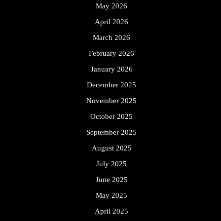
May 2026
April 2026
March 2026
February 2026
January 2026
December 2025
November 2025
October 2025
September 2025
August 2025
July 2025
June 2025
May 2025
April 2025