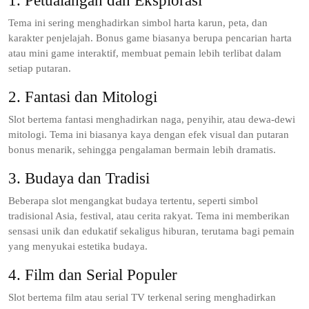
1. Petualangan dan Eksplorasi
Tema ini sering menghadirkan simbol harta karun, peta, dan
karakter penjelajah. Bonus game biasanya berupa pencarian harta
atau mini game interaktif, membuat pemain lebih terlibat dalam
setiap putaran.
2. Fantasi dan Mitologi
Slot bertema fantasi menghadirkan naga, penyihir, atau dewa-dewi
mitologi. Tema ini biasanya kaya dengan efek visual dan putaran
bonus menarik, sehingga pengalaman bermain lebih dramatis.
3. Budaya dan Tradisi
Beberapa slot mengangkat budaya tertentu, seperti simbol
tradisional Asia, festival, atau cerita rakyat. Tema ini memberikan
sensasi unik dan edukatif sekaligus hiburan, terutama bagi pemain
yang menyukai estetika budaya.
4. Film dan Serial Populer
Slot bertema film atau serial TV terkenal sering menghadirkan