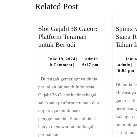
post:
Related Post
Slot Gajah138 Gacor:
Spinix 
Platform Teraman
Siapa R
Slot
untuk Berjudi
Tahun I
Gajah138
Gacor:
June
admin
June 19, 2024
admin
Janua
|
19,
ad
0 Comment
6:17 pm
admin
|
|
|
Platform
2024
6:05 pm
Teraman
Di tengah gemerlapnya dunia
untuk
Di dunia perjudian online,
perjudian online di Indonesia,
Berjudi
khususnya s
Gajah138 Gacor hadir sebagai
gacor seri
salah satu platform teraman dan
perbincang
terpercaya untuk para
kalangan p
penggemar slot. Situs ini tidak
merujuk pa
hanya menawarkan berbagai
sering me
permainan