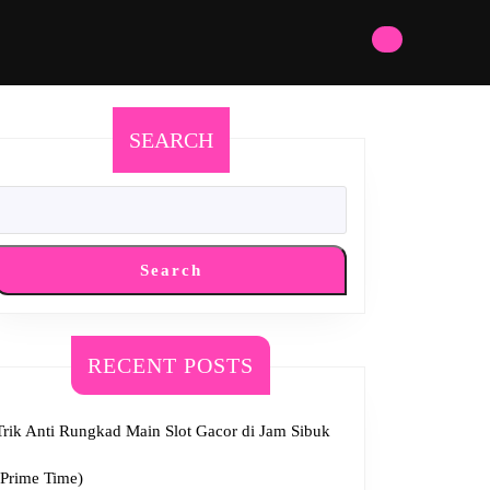
SEARCH
Search
RECENT POSTS
Trik Anti Rungkad Main Slot Gacor di Jam Sibuk
(Prime Time)