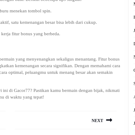
-buru menekan tombol spin.
ktif, satu kemenangan besar bisa lebih dari cukup.
 kerja fitur bonus yang berbeda.
bermain yang menyenangkan sekaligus menantang. Fitur bonus
ingkatkan kemenangan secara signifikan. Dengan memahami cara
ecara optimal, peluangmu untuk menang besar akan semakin
ri ini di Gacor77? Pastikan kamu bermain dengan bijak, nikmati
u di waktu yang tepat!
NEXT
Next