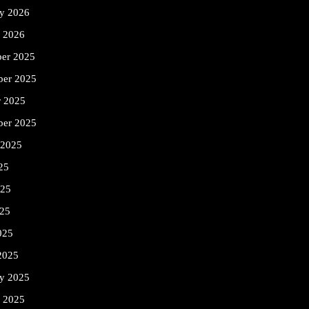
ry 2026
y 2026
er 2025
er 2025
r 2025
ber 2025
 2025
25
025
25
025
2025
ry 2025
y 2025