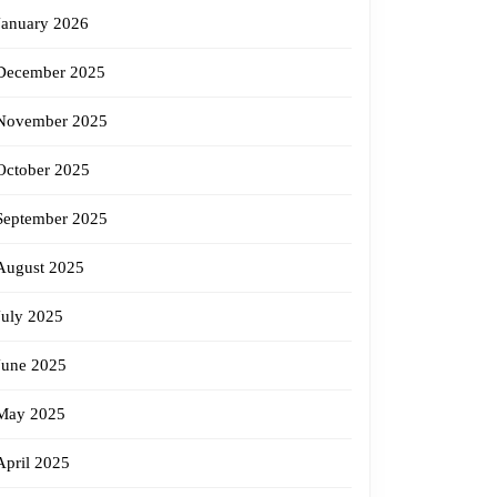
January 2026
December 2025
November 2025
October 2025
September 2025
August 2025
July 2025
June 2025
May 2025
April 2025