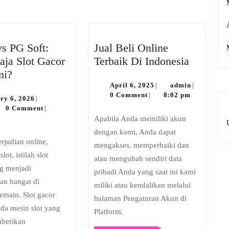
post:
vs PG Soft:
Jual Beli Online
Jual
aja Slot Gacor
Terbaik Di Indonesia
Spinix
Beli
ni?
vs
April
Online
admin
April 6, 2025
admin
|
|
6,
0 Comment
8:02 pm
|
PG
January
Terbaik
ry 6, 2026
|
2025
min
6,
0 Comment
|
Soft:
Di
2026
Apabila Anda memiliki akun
Siapa
Indonesi
dengan kami, Anda dapat
Raja
mengakses, memperbaiki dan
Slot
lot, istilah slot
atau mengubah sendiri data
Gacor
ng menjadi
pribadi Anda yang saat ini kami
Tahun
an hangat di
miliki atau kendalikan melalui
Ini?
emain. Slot gacor
halaman Pengaturan Akun di
da mesin slot yang
Platform.
mberikan