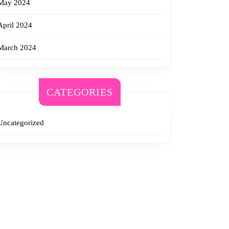
May 2024
April 2024
March 2024
CATEGORIES
Uncategorized
a