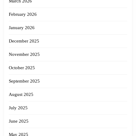
March 2026
February 2026
January 2026
December 2025
November 2025
October 2025
September 2025
August 2025
July 2025
June 2025
May 2025