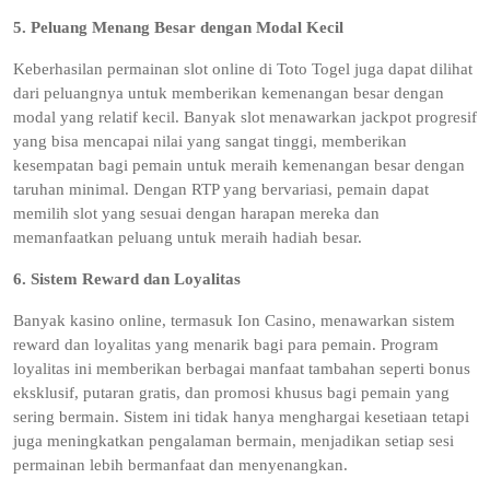
5. Peluang Menang Besar dengan Modal Kecil
Keberhasilan permainan slot online di Toto Togel juga dapat dilihat
dari peluangnya untuk memberikan kemenangan besar dengan
modal yang relatif kecil. Banyak slot menawarkan jackpot progresif
yang bisa mencapai nilai yang sangat tinggi, memberikan
kesempatan bagi pemain untuk meraih kemenangan besar dengan
taruhan minimal. Dengan RTP yang bervariasi, pemain dapat
memilih slot yang sesuai dengan harapan mereka dan
memanfaatkan peluang untuk meraih hadiah besar.
6. Sistem Reward dan Loyalitas
Banyak kasino online, termasuk Ion Casino, menawarkan sistem
reward dan loyalitas yang menarik bagi para pemain. Program
loyalitas ini memberikan berbagai manfaat tambahan seperti bonus
eksklusif, putaran gratis, dan promosi khusus bagi pemain yang
sering bermain. Sistem ini tidak hanya menghargai kesetiaan tetapi
juga meningkatkan pengalaman bermain, menjadikan setiap sesi
permainan lebih bermanfaat dan menyenangkan.