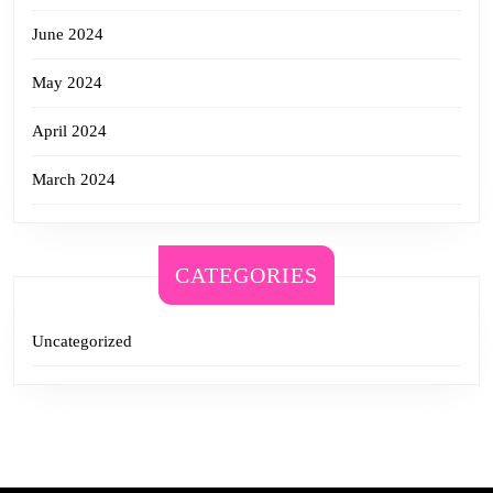
June 2024
May 2024
April 2024
March 2024
CATEGORIES
Uncategorized