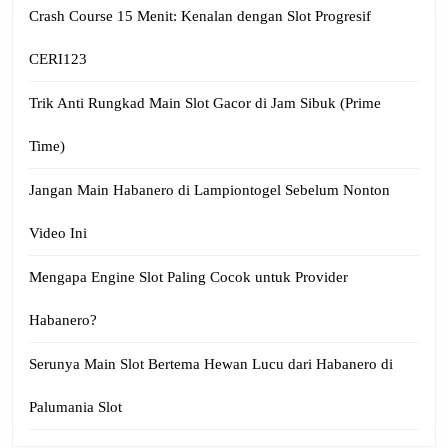
Crash Course 15 Menit: Kenalan dengan Slot Progresif
CERI123
Trik Anti Rungkad Main Slot Gacor di Jam Sibuk (Prime
Time)
Jangan Main Habanero di Lampiontogel Sebelum Nonton
Video Ini
Mengapa Engine Slot Paling Cocok untuk Provider
Habanero?
Serunya Main Slot Bertema Hewan Lucu dari Habanero di
Palumania Slot