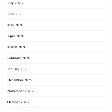
July 2026
June 2026
May 2026
April 2026
March 2026
February 2026
January 2026
December 2025
November 2025
October 2025