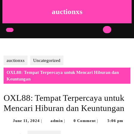
Skip
to
auctionxs
content
Skip
to
Open
content
Button
auctionxs
Uncategorized
OXL88: Tempat Terpercaya untuk Mencari Hiburan dan
Keuntungan
OXL88: Tempat Terpercaya untuk
Mencari Hiburan dan Keuntungan
June
admin
June 11, 2024
admin
0 Comment
5:06 pm
|
|
|
11,
2024