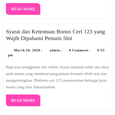
READ
READ MORE
MORE
Syarat dan Ketentuan Bonus Ceri 123 yang
Syarat
Wajib Dipahami Pemain Slot
dan
March
admin
Ketentuan
March 26, 2026
admin
0 Comment
6:53
|
|
|
26,
pm
Bonus
2026
Ceri
Bagi para penggemar slot online, bonus menjadi salah satu daya
123
tarik utama yang membuat pengalaman bermain lebih seru dan
yang
menguntungkan. Platform ceri 123 menawarkan berbagai jenis
Wajib
bonus yang bisa dimanfaatkan
Dipahami
Pemain
READ
READ MORE
Slot
MORE