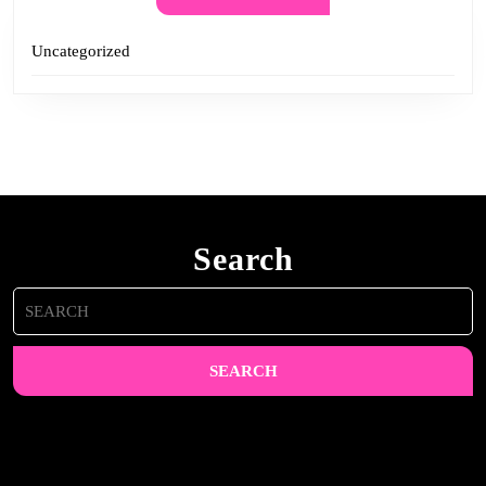
Uncategorized
Search
Search
for: