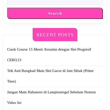
Search
RECENT POSTS
Crash Course 15 Menit: Kenalan dengan Slot Progresif
CERI123
Trik Anti Rungkad Main Slot Gacor di Jam Sibuk (Prime
Time)
Jangan Main Habanero di Lampiontogel Sebelum Nonton
Video Ini