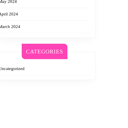
May 2024
April 2024
March 2024
CATEGORIES
Uncategorized