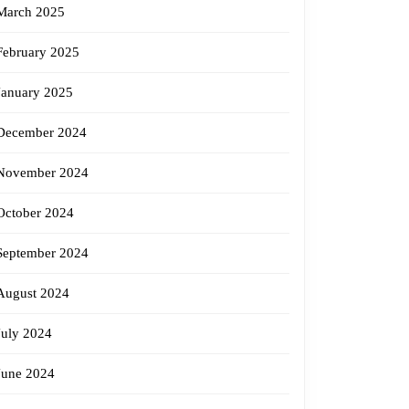
March 2025
February 2025
January 2025
December 2024
November 2024
October 2024
September 2024
August 2024
July 2024
June 2024