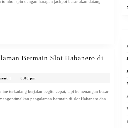
n tombol spin dengan harapan jackpot besar akan datang
Hitam
Mahjong
Begitu
Menguntungkan
di
Slot
Habanero?
laman Bermain Slot Habanero di
ment
6:00 pm
|
 mengoptimalkan pengalaman bermain di slot Habanero dan