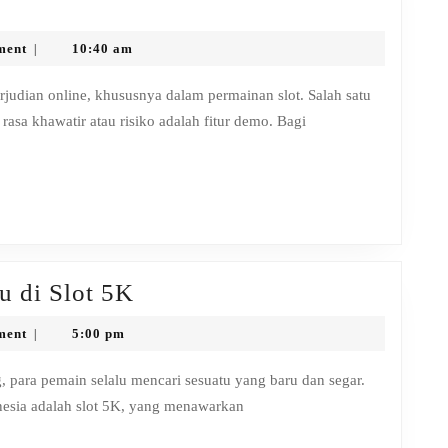
ment
10:40 am
|
asa khawatir atau risiko adalah fitur demo. Bagi
Eksplorasi
u di Slot 5K
Game
ment
5:00 pm
|
Slot
Terbaru
nesia adalah slot 5K, yang menawarkan
di
Slot