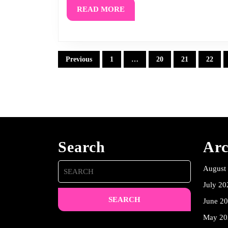
READ
READ MORE
MORE
Posts
Previous
1
…
20
21
22
pagination
Search
Arc
Search
August
for:
July 20
June 2
May 20