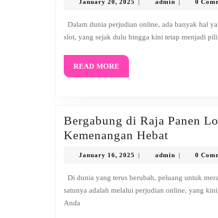
January
admin
January 20, 2025
admin
0 Com
|
|
20,
2025
Dalam dunia perjudian online, ada banyak hal yang menarik untuk dijelajahi. Salah satunya adalah permainan
slot, yang sejak dulu hingga kini tetap menjadi pil
READ
READ MORE
MORE
Bergabung di Raja Panen L
Bergabu
Kemenangan Hebat
di
January
admin
January 16, 2025
admin
0 Com
|
|
Raja
16,
2025
Panen
Di dunia yang terus berubah, peluang untuk meraih keberuntungan datang dalam berbagai bentuk. Salah
satunya adalah melalui perjudian online, yang kin
Login
Anda
Sekarang