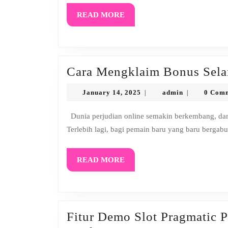
dan
READ
READ MORE
Menangk
MORE
Kemenan
Hebat
Cara Mengklaim Bonus Selam
January
admin
January 14, 2025
admin
0 Com
|
|
14,
2025
Dunia perjudian online semakin berkembang, dan salah satu game yang paling diminati adalah slot gacor.
Terlebih lagi, bagi pemain baru yang baru bergab
READ
READ MORE
MORE
Fitur Demo Slot Pragmatic P