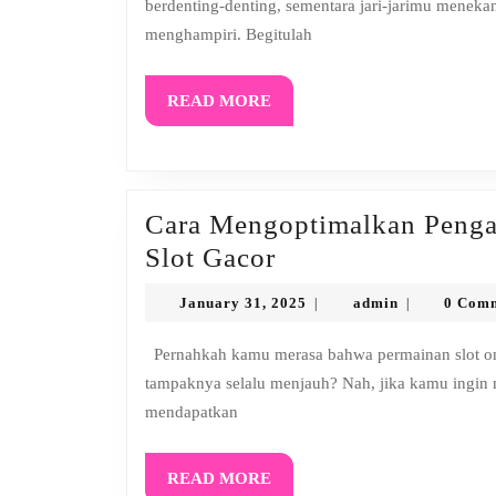
berdenting-denting, sementara jari-jarimu meneka
menghampiri. Begitulah
READ
READ MORE
MORE
Cara Mengoptimalkan Penga
Cara
Slot Gacor
Mengoptimalkan
January
admin
January 31, 2025
admin
0 Com
|
|
Pengalaman
31,
2025
Bermain
Pernahkah kamu merasa bahwa permainan slot online terkadang berjalan begitu cepat, tapi kemenangan besar
tampaknya selalu menjauh? Nah, jika kamu ingin
Slot
mendapatkan
Habanero
di
READ
READ MORE
Slot