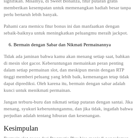
signifikan. Misalnya, di Sweet Bonanza, fitur putaran gratis
memberikan kesempatan untuk memenangkan hadiah besar tanpa
perlu bertaruh lebih banyak.
Pahami cara memicu fitur bonus ini dan manfaatkan dengan
sebaik-baiknya untuk meningkatkan peluangmu meraih jackpot.
Bermain dengan Sabar dan Nikmati Permainannya
Tidak ada jaminan bahwa kamu akan menang setiap saat, bahkan
di mesin slot gacor. Keberuntungan memainkan peran penting
dalam setiap permainan slot, dan meskipun mesin dengan RTP
tinggi memberi peluang yang lebih baik, kemenangan tetap tidak
dapat diprediksi. Oleh karena itu, bermain dengan sabar adalah
kunci untuk menikmati permainan.
Jangan terburu-buru dan nikmati setiap putaran dengan santai. Jika
menang, syukuri keberuntunganmu, dan jika tidak, ingatlah bahwa
perjudian adalah tentang hiburan dan kesenangan.
Kesimpulan