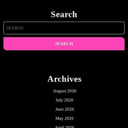
Search
Search
for:
Archives
August 2026
July 2026
June 2026
May 2026
April 2026