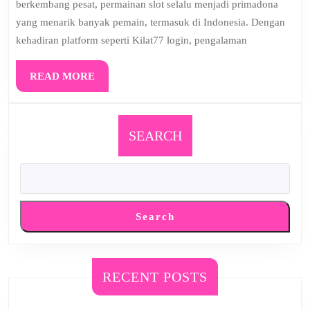
berkembang pesat, permainan slot selalu menjadi primadona
Login
yang menarik banyak pemain, termasuk di Indonesia. Dengan
kehadiran platform seperti Kilat77 login, pengalaman
READ
READ MORE
MORE
SEARCH
Search
RECENT POSTS