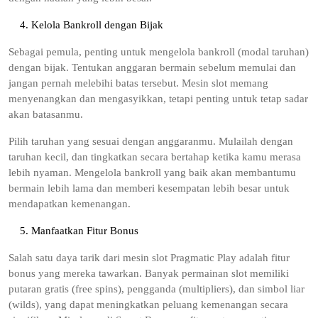
Kelola Bankroll dengan Bijak
Sebagai pemula, penting untuk mengelola bankroll (modal taruhan)
dengan bijak. Tentukan anggaran bermain sebelum memulai dan
jangan pernah melebihi batas tersebut. Mesin slot memang
menyenangkan dan mengasyikkan, tetapi penting untuk tetap sadar
akan batasanmu.
Pilih taruhan yang sesuai dengan anggaranmu. Mulailah dengan
taruhan kecil, dan tingkatkan secara bertahap ketika kamu merasa
lebih nyaman. Mengelola bankroll yang baik akan membantumu
bermain lebih lama dan memberi kesempatan lebih besar untuk
mendapatkan kemenangan.
Manfaatkan Fitur Bonus
Salah satu daya tarik dari mesin slot Pragmatic Play adalah fitur
bonus yang mereka tawarkan. Banyak permainan slot memiliki
putaran gratis (free spins), pengganda (multipliers), dan simbol liar
(wilds), yang dapat meningkatkan peluang kemenangan secara