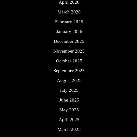
April 2026
March 2026
February 2026
January 2026
December 2025
November 2025
October 2025
September 2025
August 2025
July 2025
June 2025
May 2025
April 2025
March 2025