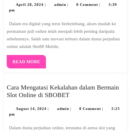
April
admin
Akses
April 28, 2024
admin
0 Comment
3:39
|
|
|
28,
pm
Mudah
2024
ke
Dalam era digital yang terus berkembang, akses mudah ke
Sensasi
permainan judi online telah menjadi lebih penting daripada
Slot
sebelumnya. Salah satu inovasi terbaru dalam dunia perjudian
di
online adalah Slot88 Mobile,
Genggaman
Anda
READ
READ MORE
MORE
Cara Mengatasi Kekalahan dalam Bermain
Cara
Slot Online di SBOBET
Mengatasi
August
admin
Kekalahan
August 14, 2024
admin
0 Comment
5:25
|
|
|
14,
pm
dalam
2024
Bermain
Dalam dunia perjudian online, terutama di arena slot yang