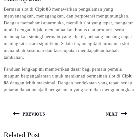
Bermain slot di
Cipit 88
menawarkan pengalaman yang
menyenangkan, menegangkan, dan berpotensi menguntungkan.
Dengan memahami antarmuka, memilih slot yang tepat, mengatur
modal dengan bijak, memanfaatkan bonus dan promosi, serta
menerapkan strategi bermain yang efektif, peluang menang dapat
meningkat secara signifikan. Selain itu, mengikuti turnamen slot
menambah keseruan dan kesempatan mendapatkan hadiah
tambahan.
Panduan lengkap ini memberikan dasar bagi pemain pemula
maupun berpengalaman untuk menikmati permainan slot di
Cipit
88
dengan lebih maksimal. Dengan pendekatan yang tepat, setiap
putaran dapat menjadi pengalaman yang seru dan menguntungkan.
Post
navigation
PREVIOUS
NEXT
Previous
Next
post:
post:
Related Post