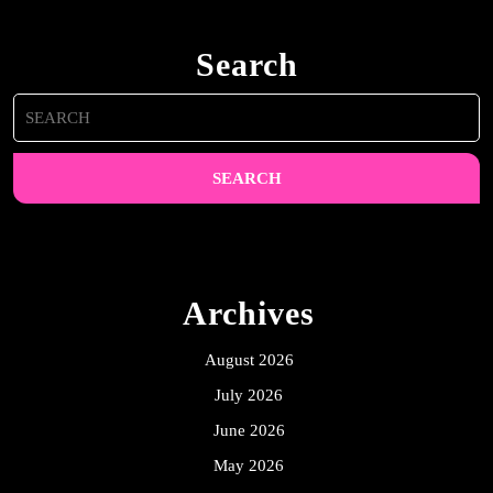
Search
Search
for:
Archives
August 2026
July 2026
June 2026
May 2026