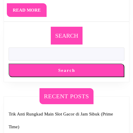
Online
READ
READ MORE
MORE
SEARCH
Search
RECENT POSTS
Trik Anti Rungkad Main Slot Gacor di Jam Sibuk (Prime
Time)