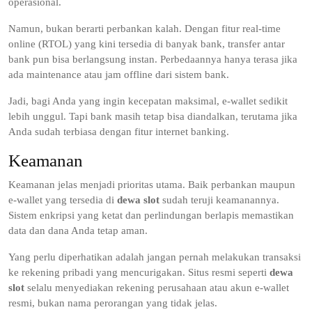
operasional.
Namun, bukan berarti perbankan kalah. Dengan fitur real-time
online (RTOL) yang kini tersedia di banyak bank, transfer antar
bank pun bisa berlangsung instan. Perbedaannya hanya terasa jika
ada maintenance atau jam offline dari sistem bank.
Jadi, bagi Anda yang ingin kecepatan maksimal, e-wallet sedikit
lebih unggul. Tapi bank masih tetap bisa diandalkan, terutama jika
Anda sudah terbiasa dengan fitur internet banking.
Keamanan
Keamanan jelas menjadi prioritas utama. Baik perbankan maupun
e-wallet yang tersedia di
dewa slot
sudah teruji keamanannya.
Sistem enkripsi yang ketat dan perlindungan berlapis memastikan
data dan dana Anda tetap aman.
Yang perlu diperhatikan adalah jangan pernah melakukan transaksi
ke rekening pribadi yang mencurigakan. Situs resmi seperti
dewa
slot
selalu menyediakan rekening perusahaan atau akun e-wallet
resmi, bukan nama perorangan yang tidak jelas.