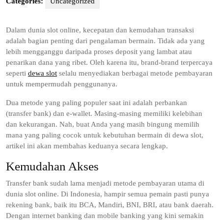
Categories:
Uncategorized
Dalam dunia slot online, kecepatan dan kemudahan transaksi
adalah bagian penting dari pengalaman bermain. Tidak ada yang
lebih mengganggu daripada proses deposit yang lambat atau
penarikan dana yang ribet. Oleh karena itu, brand-brand terpercaya
seperti
dewa slot
selalu menyediakan berbagai metode pembayaran
untuk mempermudah penggunanya.
Dua metode yang paling populer saat ini adalah perbankan
(transfer bank) dan e-wallet. Masing-masing memiliki kelebihan
dan kekurangan. Nah, buat Anda yang masih bingung memilih
mana yang paling cocok untuk kebutuhan bermain di dewa slot,
artikel ini akan membahas keduanya secara lengkap.
Kemudahan Akses
Transfer bank sudah lama menjadi metode pembayaran utama di
dunia slot online. Di Indonesia, hampir semua pemain pasti punya
rekening bank, baik itu BCA, Mandiri, BNI, BRI, atau bank daerah.
Dengan internet banking dan mobile banking yang kini semakin