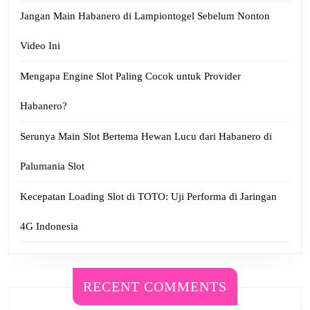
Jangan Main Habanero di Lampiontogel Sebelum Nonton
Video Ini
Mengapa Engine Slot Paling Cocok untuk Provider
Habanero?
Serunya Main Slot Bertema Hewan Lucu dari Habanero di
Palumania Slot
Kecepatan Loading Slot di TOTO: Uji Performa di Jaringan
4G Indonesia
RECENT COMMENTS