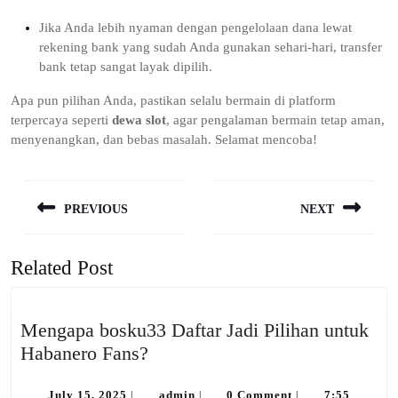
Jika Anda lebih nyaman dengan pengelolaan dana lewat
rekening bank yang sudah Anda gunakan sehari-hari, transfer
bank tetap sangat layak dipilih.
Apa pun pilihan Anda, pastikan selalu bermain di platform
terpercaya seperti
dewa slot
, agar pengalaman bermain tetap aman,
menyenangkan, dan bebas masalah. Selamat mencoba!
Post
navigation
PREVIOUS
NEXT
Previous
Next
post:
post:
Related Post
Mengapa bosku33 Daftar Jadi Pilihan untuk
Mengapa
Habanero Fans?
bosku33
July
admin
July 15, 2025
admin
0 Comment
7:55
|
|
|