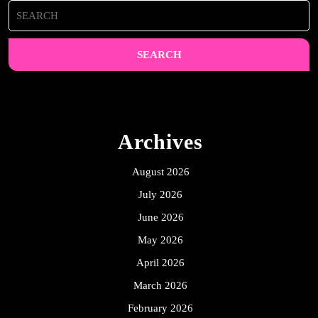
Search
for:
Archives
August 2026
July 2026
June 2026
May 2026
April 2026
March 2026
February 2026