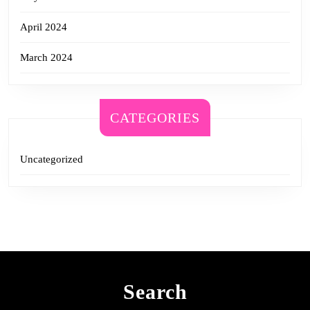
April 2024
March 2024
CATEGORIES
Uncategorized
Search