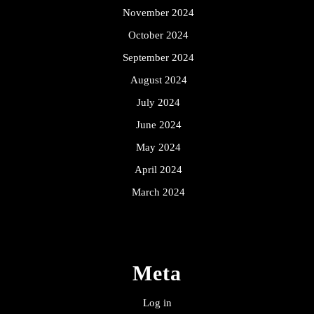
November 2024
October 2024
September 2024
August 2024
July 2024
June 2024
May 2024
April 2024
March 2024
Meta
Log in