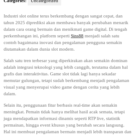
Categories:
Uncategorized
Industri slot online terus berkembang dengan sangat cepat, dan
tahun 2025 diprediksi akan membawa banyak perubahan menarik
dalam cara orang bermain dan menikmati game digital. Di tengah
perkembangan ini, platform seperti
Sins88
menjadi salah satu
contoh bagaimana inovasi dan pengalaman pengguna semakin
diutamakan dalam dunia slot modern.
Salah satu tren terbesar yang diperkirakan akan semakin dominan
adalah integrasi teknologi yang lebih canggih, terutama dalam hal
grafis dan interaktivitas. Game slot tidak lagi hanya sekadar
memutar gulungan, tetapi sudah berkembang menjadi pengalaman
visual yang menyerupai video game dengan cerita yang lebih
dalam.
Selain itu, penggunaan fitur berbasis real-time akan semakin
meningkat. Pemain tidak hanya melihat hasil acak semata, tetapi
juga mendapatkan informasi dinamis seperti RTP live, statistik
permainan, hingga event khusus yang berubah secara langsung.
Hal ini membuat pengalaman bermain menjadi lebih transparan dan