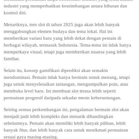
industri yang memperhatikan keseimbangan antara hiburan dan
kontrol diri.
Menariknya, tren slot di tahun 2025 juga akan lebih banyak
menggabungkan elemen budaya dan tema lokal. Hal ini
memberikan variasi baru yang lebih dekat dengan pemain di
berbagai wilayah, termasuk Indonesia. Tema-tema ini tidak hanya
memperkaya visual, tetapi juga memberikan nuansa yang lebih
familiar.
Selain itu, konsep gamifikasi diprediksi akan semakin
mendominasi. Pemain tidak hanya bermain untuk menang, tetapi
juga untuk menyelesaikan tantangan, mengumpulkan poin, atau
membuka level baru. Ini membuat slot terasa lebih seperti
permainan progresif daripada sekadar mesin keberuntungan.
Seiring semua perkembangan ini, pengalaman bermain slot akan
menjadi jauh lebih kompleks dan menarik dibandingkan
sebelumnya. Pemain akan memiliki lebih banyak pilihan, lebih
banyak fitur, dan lebih banyak cara untuk menikmati permainan
sesuai gaya masing-masing.