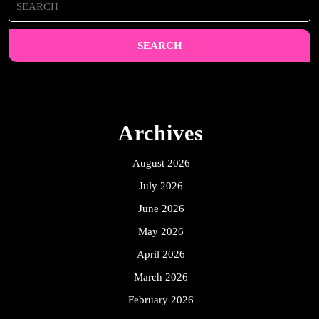
for:
Archives
August 2026
July 2026
June 2026
May 2026
April 2026
March 2026
February 2026