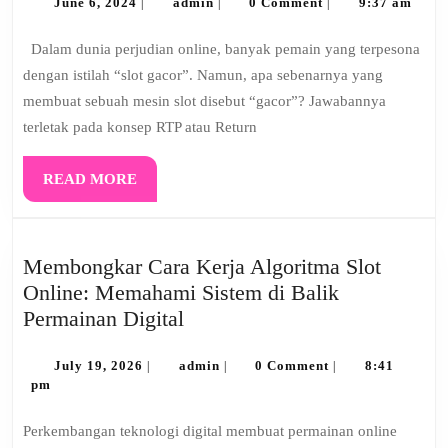
June
admin
Slot
June 6, 2024
admin
0 Comment
9:37 am
|
|
|
6,
Gacor
2024
Dalam dunia perjudian online, banyak pemain yang terpesona
Hari
dengan istilah “slot gacor”. Namun, apa sebenarnya yang
Ini:
membuat sebuah mesin slot disebut “gacor”? Jawabannya
Menakar
terletak pada konsep RTP atau Return
Peluang
Menang
READ
READ MORE
Anda
MORE
Membongkar Cara Kerja Algoritma Slot
Online: Memahami Sistem di Balik
Membongkar
Permainan Digital
Cara
July
Kerja
admin
July 19, 2026
admin
0 Comment
8:41
|
|
|
19,
pm
Algoritma
2026
Slot
Perkembangan teknologi digital membuat permainan online
Online: