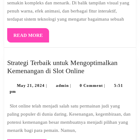
semakin kompleks dan menarik. Di balik tampilan visual yang
Memahami
penuh warna, efek animasi, dan berbagai fitur interaktif,
Sistem
terdapat sistem teknologi yang mengatur bagaimana sebuah
di
Balik
READ
READ MORE
Permainan
MORE
Digital
Strategi Terbaik untuk Mengoptimalkan
Strategi
Kemenangan di Slot Online
Terbaik
May
admin
untuk
May 21, 2024
admin
0 Comment
5:51
|
|
|
21,
pm
Mengoptimalkan
2024
Kemenangan
Slot online telah menjadi salah satu permainan judi yang
di
paling populer di dunia daring. Kesenangan, kegembiraan, dan
Slot
potensi kemenangan besar membuatnya menjadi pilihan yang
Online
menarik bagi para pemain. Namun,