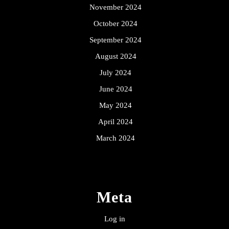
November 2024
October 2024
September 2024
August 2024
July 2024
June 2024
May 2024
April 2024
March 2024
Meta
Log in