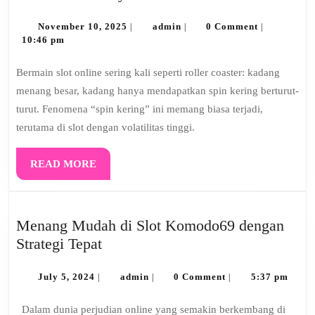
Spin
November
Kering
admin
November 10, 2025
admin
0 Comment
|
|
|
10,
10:46 pm
ke
2025
Free
Bermain slot online sering kali seperti roller coaster: kadang
Spin:
menang besar, kadang hanya mendapatkan spin kering berturut-
Recovery
turut. Fenomena “spin kering” ini memang biasa terjadi,
Plan
terutama di slot dengan volatilitas tinggi.
di
Slot
READ
READ MORE
Buaya138
MORE
Menang Mudah di Slot Komodo69 dengan
Menang
Strategi Tepat
Mudah
July
di
admin
July 5, 2024
admin
0 Comment
5:37 pm
|
|
|
5,
Slot
2024
Dalam dunia perjudian online yang semakin berkembang di