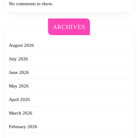
No comments to show.
ARCHIVES
August 2026
July 2026
June 2026
May 2026
April 2026
March 2026
February 2026