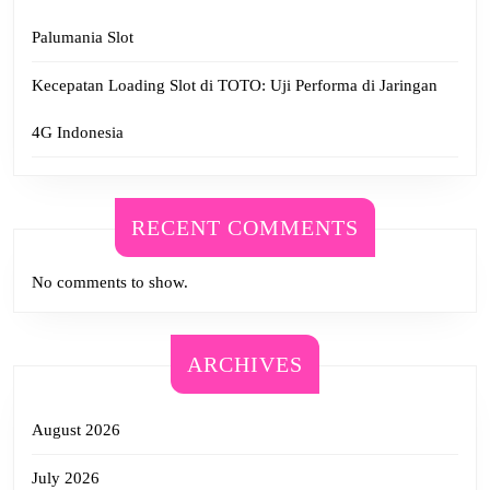
Palumania Slot
Kecepatan Loading Slot di TOTO: Uji Performa di Jaringan
4G Indonesia
RECENT COMMENTS
No comments to show.
ARCHIVES
August 2026
July 2026