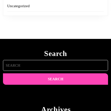
Uncategorized
Search
Search
for:
Archives