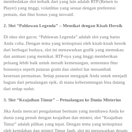
membedakan slot terbaik dari yang lain adalah RTP (Return to
Player) yang tinggi, volatilitas yang sesuai dengan preferensi
pemain, dan fitur bonus yang inovatif.
2. Slot “Pahlawan Legenda” – Memikat dengan Kisah Heroik
Di situs slot gacor, “Pahlawan Legenda” adalah slot yang harus
Anda coba. Dengan tema yang terinspirasi oleh kisah-kisah heroik
dari berbagai budaya, slot ini menawarkan grafik yang memukau
dan animasi yang memikat. RTP-nya yang tinggi memberikan
peluang lebih baik untuk meraih kemenangan, sementara fitur
bonusnya seperti putaran gratis dan simbol liar menambah
keseruan permainan. Setiap putaran mengajak Anda untuk menjadi
bagian dari petualangan epik, di mana keberuntungan bisa datang
dari setiap sudut.
3. Slot “Keajaiban Timur” – Petualangan ke Dunia Misterius
Jika Anda mencari pengalaman bermain yang membawa Anda ke
dunia yang penuh dengan keajaiban dan misteri, slot “Keajaiban
Timur” adalah pilihan yang tepat. Dengan tema yang terinspirasi
oleh keindahan dan misteri Timur Jauh, slot ini menawarkan desain