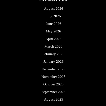
August 2026
July 2026
June 2026
May 2026
April 2026
March 2026
February 2026
January 2026
December 2025
November 2025
October 2025
September 2025
August 2025