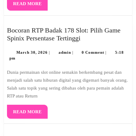
Kapan
READ
READ MORE
Saja
MORE
Bocoran RTP Badak 178 Slot: Pilih Game
Bocoran
Spinix Persentase Tertinggi
RTP
March
admin
Badak
March 30, 2026
admin
0 Comment
5:18
|
|
|
30,
pm
178
2026
Slot:
Dunia permainan slot online semakin berkembang pesat dan
Pilih
menjadi salah satu hiburan digital yang digemari banyak orang.
Game
Salah satu topik yang sering dibahas oleh para pemain adalah
Spinix
RTP atau Return
Persentase
Tertinggi
READ
READ MORE
MORE