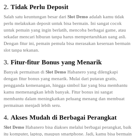
2.
Tidak Perlu Deposit
Salah satu keuntungan besar dari
Slot Demo
adalah kamu tidak
perlu melakukan deposit untuk bisa bermain. Ini sangat cocok
untuk pemain yang ingin berlatih, mencoba berbagai game, atau
sekadar mencari hiburan tanpa harus mempertaruhkan uang asli.
Dengan fitur ini, pemain pemula bisa merasakan keseruan bermain
slot tanpa tekanan.
3.
Fitur-fitur Bonus yang Menarik
Banyak permainan di
Slot Demo
Habanero yang dilengkapi
dengan fitur bonus yang menarik. Mulai dari putaran gratis,
pengganda kemenangan, hingga simbol liar yang bisa membantu
kamu memenangkan lebih banyak. Fitur bonus ini sangat
membantu dalam meningkatkan peluang menang dan membuat
permainan menjadi lebih seru.
4.
Akses Mudah di Berbagai Perangkat
Slot Demo
Habanero bisa diakses melalui berbagai perangkat, baik
itu komputer, laptop, maupun smartphone. Jadi, kamu bisa bermain