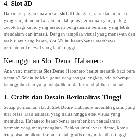
4.
Slot 3D
Habanero juga menawarkan
slot 3D
dengan grafis dan animasi
yang sangat memukau. Ini adalah jenis permainan yang paling
cocok bagi kamu yang mencari pengalaman bermain yang lebih
mendalam dan imersif. Dengan tampilan visual yang menawan dan
efek suara yang keren, slot 3D ini benar-benar membawa
permainan ke level yang lebih tinggi.
Keunggulan Slot Demo Habanero
Apa yang membuat
Slot Demo
Habanero begitu menarik bagi para
pemain? Selain koleksi game yang sangat lengkap, ada beberapa
keunggulan lain yang menjadikan platform ini pilihan utama:
1.
Grafis dan Desain Berkualitas Tinggi
Setiap permainan slot di
Slot Demo
Habanero memiliki grafis yang
luar biasa. Dari animasi yang halus hingga efek visual yang
memukau, Habanero benar-benar memberikan pengalaman
bermain yang menyenangkan. Bahkan untuk versi demo, kamu
tetap bisa menikmati semua detail grafis dengan kualitas tinggi.