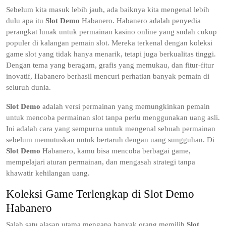
Sebelum kita masuk lebih jauh, ada baiknya kita mengenal lebih
dulu apa itu
Slot Demo
Habanero. Habanero adalah penyedia
perangkat lunak untuk permainan kasino online yang sudah cukup
populer di kalangan pemain slot. Mereka terkenal dengan koleksi
game slot yang tidak hanya menarik, tetapi juga berkualitas tinggi.
Dengan tema yang beragam, grafis yang memukau, dan fitur-fitur
inovatif, Habanero berhasil mencuri perhatian banyak pemain di
seluruh dunia.
Slot Demo
adalah versi permainan yang memungkinkan pemain
untuk mencoba permainan slot tanpa perlu menggunakan uang asli.
Ini adalah cara yang sempurna untuk mengenal sebuah permainan
sebelum memutuskan untuk bertaruh dengan uang sungguhan. Di
Slot Demo
Habanero, kamu bisa mencoba berbagai game,
mempelajari aturan permainan, dan mengasah strategi tanpa
khawatir kehilangan uang.
Koleksi Game Terlengkap di Slot Demo
Habanero
Salah satu alasan utama mengapa banyak orang memilih
Slot