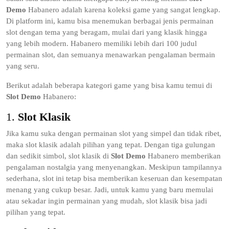
Demo
Habanero adalah karena koleksi game yang sangat lengkap.
Di platform ini, kamu bisa menemukan berbagai jenis permainan
slot dengan tema yang beragam, mulai dari yang klasik hingga
yang lebih modern. Habanero memiliki lebih dari 100 judul
permainan slot, dan semuanya menawarkan pengalaman bermain
yang seru.
Berikut adalah beberapa kategori game yang bisa kamu temui di
Slot Demo
Habanero:
1.
Slot Klasik
Jika kamu suka dengan permainan slot yang simpel dan tidak ribet,
maka slot klasik adalah pilihan yang tepat. Dengan tiga gulungan
dan sedikit simbol, slot klasik di
Slot Demo
Habanero memberikan
pengalaman nostalgia yang menyenangkan. Meskipun tampilannya
sederhana, slot ini tetap bisa memberikan keseruan dan kesempatan
menang yang cukup besar. Jadi, untuk kamu yang baru memulai
atau sekadar ingin permainan yang mudah, slot klasik bisa jadi
pilihan yang tepat.