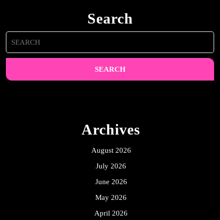
Search
Search
for:
Archives
August 2026
July 2026
June 2026
May 2026
April 2026