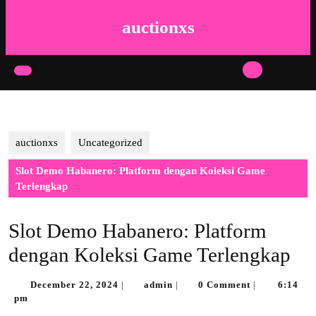
Skip
to
auctionxs
content
Skip
to
Open
content
Button
auctionxs
Uncategorized
Slot Demo Habanero: Platform dengan Koleksi Game
Terlengkap
Slot Demo Habanero: Platform
dengan Koleksi Game Terlengkap
December
admin
December 22, 2024
admin
0 Comment
6:14
|
|
|
22,
pm
2024