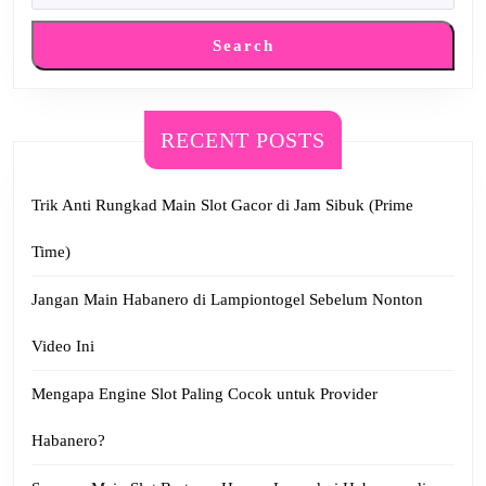
Search
RECENT POSTS
Trik Anti Rungkad Main Slot Gacor di Jam Sibuk (Prime
Time)
Jangan Main Habanero di Lampiontogel Sebelum Nonton
Video Ini
Mengapa Engine Slot Paling Cocok untuk Provider
Habanero?