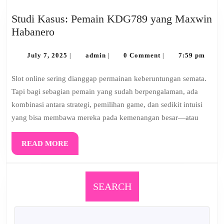
Studi Kasus: Pemain KDG789 yang Maxwin
Studi
Habanero
Kasus:
Pemain
July
admin
July 7, 2025
admin
0 Comment
7:59 pm
|
|
|
7,
KDG789
2025
Slot online sering dianggap permainan keberuntungan semata.
yang
Tapi bagi sebagian pemain yang sudah berpengalaman, ada
Maxwin
kombinasi antara strategi, pemilihan game, dan sedikit intuisi
Habanero
yang bisa membawa mereka pada kemenangan besar—atau
READ
READ MORE
MORE
SEARCH