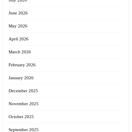
June 2026
May 2026
April 2026
March 2026
February 2026
January 2026
December 2025
November 2025
October 2025
September 2025