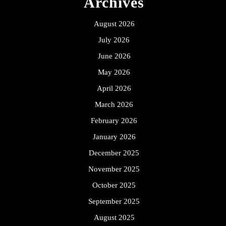
Archives
August 2026
July 2026
June 2026
May 2026
April 2026
March 2026
February 2026
January 2026
December 2025
November 2025
October 2025
September 2025
August 2025