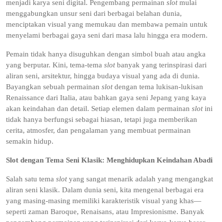
menjadi karya seni digital. Pengembang permainan
slot
mulai
menggabungkan unsur seni dari berbagai belahan dunia,
menciptakan visual yang memukau dan membawa pemain untuk
menyelami berbagai gaya seni dari masa lalu hingga era modern.
Pemain tidak hanya disuguhkan dengan simbol buah atau angka
yang berputar. Kini, tema-tema
slot
banyak yang terinspirasi dari
aliran seni, arsitektur, hingga budaya visual yang ada di dunia.
Bayangkan sebuah permainan
slot
dengan tema lukisan-lukisan
Renaissance dari Italia, atau bahkan gaya seni Jepang yang kaya
akan keindahan dan detail. Setiap elemen dalam permainan
slot
ini
tidak hanya berfungsi sebagai hiasan, tetapi juga memberikan
cerita, atmosfer, dan pengalaman yang membuat permainan
semakin hidup.
Slot dengan Tema Seni Klasik: Menghidupkan Keindahan Abadi
Salah satu tema
slot
yang sangat menarik adalah yang mengangkat
aliran seni klasik. Dalam dunia seni, kita mengenal berbagai era
yang masing-masing memiliki karakteristik visual yang khas—
seperti zaman Baroque, Renaisans, atau Impresionisme. Banyak