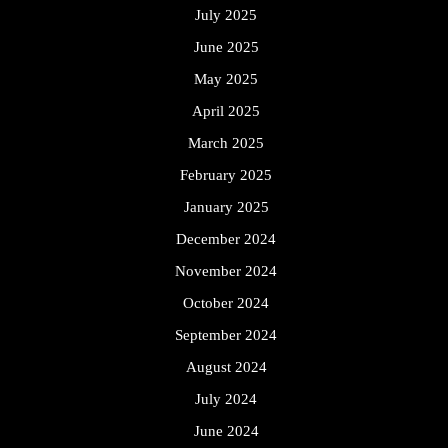
July 2025
June 2025
May 2025
April 2025
March 2025
February 2025
January 2025
December 2024
November 2024
October 2024
September 2024
August 2024
July 2024
June 2024