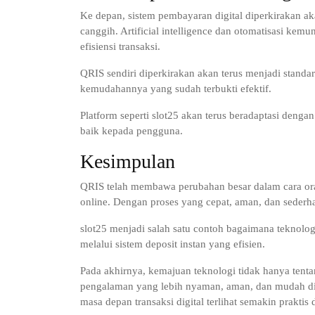
Ke depan, sistem pembayaran digital diperkirakan a
canggih. Artificial intelligence dan otomatisasi k
efisiensi transaksi.
QRIS sendiri diperkirakan akan terus menjadi standa
kemudahannya yang sudah terbukti efektif.
Platform seperti slot25 akan terus beradaptasi den
baik kepada pengguna.
Kesimpulan
QRIS telah membawa perubahan besar dalam cara oran
online. Dengan proses yang cepat, aman, dan sederh
slot25 menjadi salah satu contoh bagaimana teknol
melalui sistem deposit instan yang efisien.
Pada akhirnya, kemajuan teknologi tidak hanya tenta
pengalaman yang lebih nyaman, aman, dan mudah dia
masa depan transaksi digital terlihat semakin praktis