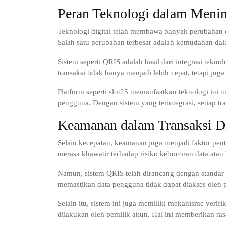
Peran Teknologi dalam Meni
Teknologi digital telah membawa banyak perubahan d
Salah satu perubahan terbesar adalah kemudahan dal
Sistem seperti QRIS adalah hasil dari integrasi tekno
transaksi tidak hanya menjadi lebih cepat, tetapi jug
Platform seperti slot25 memanfaatkan teknologi ini
pengguna. Dengan sistem yang terintegrasi, setiap tr
Keamanan dalam Transaksi Di
Selain kecepatan, keamanan juga menjadi faktor pent
merasa khawatir terhadap risiko kebocoran data atau 
Namun, sistem QRIS telah dirancang dengan standar k
memastikan data pengguna tidak dapat diakses oleh 
Selain itu, sistem ini juga memiliki mekanisme verif
dilakukan oleh pemilik akun. Hal ini memberikan r