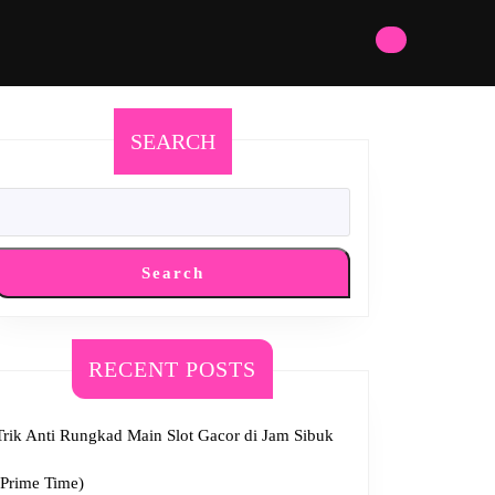
SEARCH
Search
RECENT POSTS
Trik Anti Rungkad Main Slot Gacor di Jam Sibuk
(Prime Time)