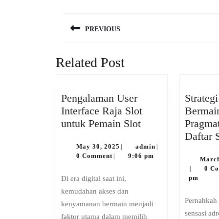
Post
navigation
PREVIOUS
Previous
post:
Related Post
Pengalaman User
Strateg
Interface Raja Slot
Bermain
Pengalaman
untuk Pemain Slot
Pragmat
User
Daftar 
May
Interface
admin
May 30, 2025
admin
|
|
30,
0 Comment
9:06 pm
|
Raja
March
2025
admin
0 C
|
Slot
pm
Di era digital saat ini,
untuk
kemudahan akses dan
Pemain
Pernahkah Anda merasakan
kenyamanan bermain menjadi
Slot
sensasi ad
faktor utama dalam memilih