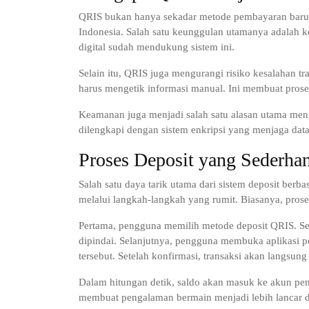
QRIS bukan hanya sekadar metode pembayaran baru, te
Indonesia. Salah satu keunggulan utamanya adalah k
digital sudah mendukung sistem ini.
Selain itu, QRIS juga mengurangi risiko kesalahan 
harus mengetik informasi manual. Ini membuat prose
Keamanan juga menjadi salah satu alasan utama meng
dilengkapi dengan sistem enkripsi yang menjaga da
Proses Deposit yang Sederha
Salah satu daya tarik utama dari sistem deposit ber
melalui langkah-langkah yang rumit. Biasanya, pros
Pertama, pengguna memilih metode deposit QRIS. Se
dipindai. Selanjutnya, pengguna membuka aplikasi 
tersebut. Setelah konfirmasi, transaksi akan langsung
Dalam hitungan detik, saldo akan masuk ke akun pen
membuat pengalaman bermain menjadi lebih lancar da