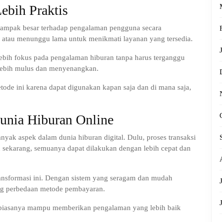
ebih Praktis
mpak besar terhadap pengalaman pengguna secara
lit atau menunggu lama untuk menikmati layanan yang tersedia.
lebih fokus pada pengalaman hiburan tanpa harus terganggu
g lebih mulus dan menyenangkan.
tode ini karena dapat digunakan kapan saja dan di mana saja,
Dunia Hiburan Online
yak aspek dalam dunia hiburan digital. Dulu, proses transaksi
 sekarang, semuanya dapat dilakukan dengan lebih cepat dan
ansformasi ini. Dengan sistem yang seragam dan mudah
ang perbedaan metode pembayaran.
ni biasanya mampu memberikan pengalaman yang lebih baik