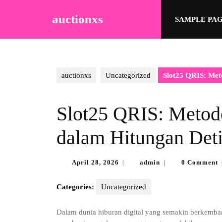
Skip
to
auctionxs
SAMPLE PA
content
Skip
to
content
auctionxs
Uncategorized
Slot25 QRIS: Met
Slot25 QRIS: Metod
dalam Hitungan Det
April
admin
April 28, 2026
admin
0 Comment
|
|
28,
2026
Categories:
Uncategorized
Dalam dunia hiburan digital yang semakin berkembang