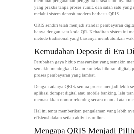
membuat pengalaman pengguna terasa lebih nyaman 
yang praktis tanpa proses rumit, dan salah satu yang
melalui sistem deposit modern berbasis QRIS.
QRIS sendiri telah menjadi standar pembayaran digit
hanya dengan satu kode QR. Kehadiran sistem ini me
metode tradisional yang biasanya membutuhkan wakt
Kemudahan Deposit di Era Di
Perubahan gaya hidup masyarakat yang semakin men
semakin meningkat. Dalam konteks hiburan digital,
proses pembayaran yang lambat.
Dengan adanya QRIS, semua proses menjadi lebih 
aplikasi dompet digital atau mobile banking, lalu tra
memasukkan nomor rekening secara manual atau me
Hal ini tentu memberikan pengalaman yang lebih ny
efisiensi dalam setiap aktivitas online.
Mengapa QRIS Menjadi Pili