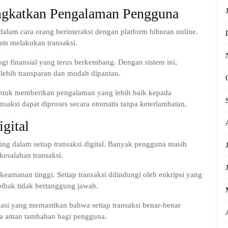
ngkatkan Pengalaman Pengguna
alam cara orang berinteraksi dengan platform hiburan online.
am melakukan transaksi.
logi finansial yang terus berkembang. Dengan sistem ini,
a lebih transparan dan mudah dipantau.
 untuk memberikan pengalaman yang lebih baik kepada
ansaksi dapat diproses secara otomatis tanpa keterlambatan.
gital
ing dalam setiap transaksi digital. Banyak pengguna masih
kesalahan transaksi.
eamanan tinggi. Setiap transaksi dilindungi oleh enkripsi yang
pihak tidak bertanggung jawab.
ikasi yang memastikan bahwa setiap transaksi benar-benar
asa aman tambahan bagi pengguna.