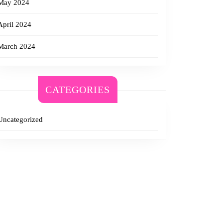
May 2024
April 2024
March 2024
CATEGORIES
Uncategorized