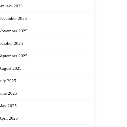
January 2026
December 2025
November 2025
October 2025
September 2025
August 2025
July 2025
June 2025
May 2025
April 2025