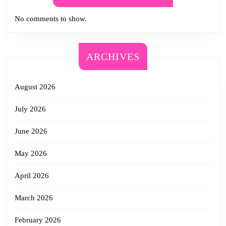
No comments to show.
ARCHIVES
August 2026
July 2026
June 2026
May 2026
April 2026
March 2026
February 2026