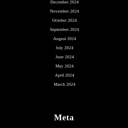
December 2024
November 2024
October 2024
September 2024
August 2024
July 2024
June 2024
May 2024
April 2024
March 2024
Meta