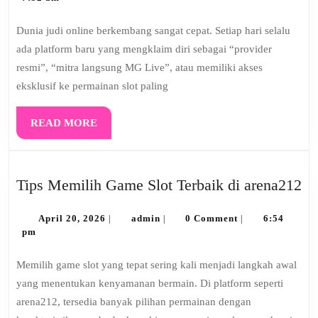
“MG
2026
Live/Provider
Dunia judi online berkembang sangat cepat. Setiap hari selalu
Resmi”:
ada platform baru yang mengklaim diri sebagai “provider
Red
resmi”, “mitra langsung MG Live”, atau memiliki akses
Flag
eksklusif ke permainan slot paling
yang
Umum
READ
READ MORE
MORE
Ti
Tips Memilih Game Slot Terbaik di arena212
Me
April
admin
G
April 20, 2026
admin
0 Comment
6:54
|
|
|
20,
pm
Sl
2026
Te
Memilih game slot yang tepat sering kali menjadi langkah awal
di
yang menentukan kenyamanan bermain. Di platform seperti
ar
arena212, tersedia banyak pilihan permainan dengan