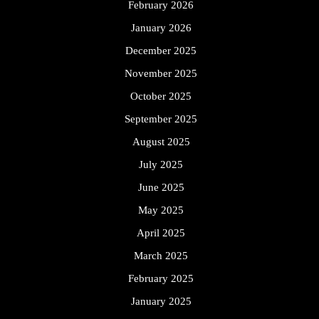
February 2026
January 2026
December 2025
November 2025
October 2025
September 2025
August 2025
July 2025
June 2025
May 2025
April 2025
March 2025
February 2025
January 2025