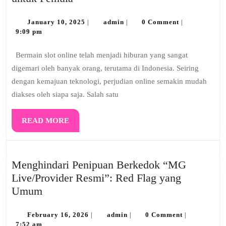
Bermain
Slot
January
admin
January 10, 2025
admin
0 Comment
|
|
|
10,
9:09 pm
Gacor
2025
Pragmatic
Bermain slot online telah menjadi hiburan yang sangat
Play
digemari oleh banyak orang, terutama di Indonesia. Seiring
untuk
dengan kemajuan teknologi, perjudian online semakin mudah
Pemula
diakses oleh siapa saja. Salah satu
READ
READ MORE
MORE
Menghindari Penipuan Berkedok “MG
Live/Provider Resmi”: Red Flag yang
Menghindari
Umum
Penipuan
Berkedok
February
admin
February 16, 2026
admin
0 Comment
|
|
|
16,
7:52 am