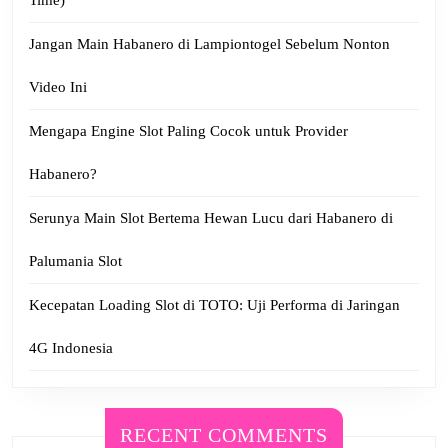
Jangan Main Habanero di Lampiontogel Sebelum Nonton
Video Ini
Mengapa Engine Slot Paling Cocok untuk Provider
Habanero?
Serunya Main Slot Bertema Hewan Lucu dari Habanero di
Palumania Slot
Kecepatan Loading Slot di TOTO: Uji Performa di Jaringan
4G Indonesia
RECENT COMMENTS