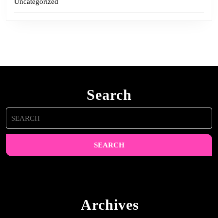
Uncategorized
Search
Search
for:
Archives