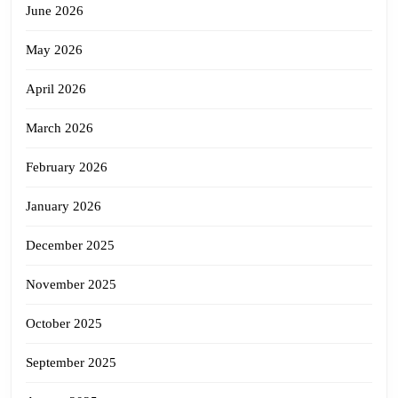
June 2026
May 2026
April 2026
March 2026
February 2026
January 2026
December 2025
November 2025
October 2025
September 2025