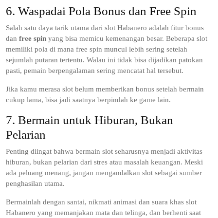
6. Waspadai Pola Bonus dan Free Spin
Salah satu daya tarik utama dari slot Habanero adalah fitur bonus
dan
free spin
yang bisa memicu kemenangan besar. Beberapa slot
memiliki pola di mana free spin muncul lebih sering setelah
sejumlah putaran tertentu. Walau ini tidak bisa dijadikan patokan
pasti, pemain berpengalaman sering mencatat hal tersebut.
Jika kamu merasa slot belum memberikan bonus setelah bermain
cukup lama, bisa jadi saatnya berpindah ke game lain.
7. Bermain untuk Hiburan, Bukan
Pelarian
Penting diingat bahwa bermain slot seharusnya menjadi aktivitas
hiburan, bukan pelarian dari stres atau masalah keuangan. Meski
ada peluang menang, jangan mengandalkan slot sebagai sumber
penghasilan utama.
Bermainlah dengan santai, nikmati animasi dan suara khas slot
Habanero yang memanjakan mata dan telinga, dan berhenti saat