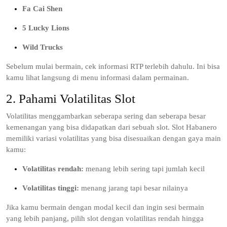
Fa Cai Shen
5 Lucky Lions
Wild Trucks
Sebelum mulai bermain, cek informasi RTP terlebih dahulu. Ini bisa
kamu lihat langsung di menu informasi dalam permainan.
2. Pahami Volatilitas Slot
Volatilitas menggambarkan seberapa sering dan seberapa besar
kemenangan yang bisa didapatkan dari sebuah slot. Slot Habanero
memiliki variasi volatilitas yang bisa disesuaikan dengan gaya main
kamu:
Volatilitas rendah:
menang lebih sering tapi jumlah kecil
Volatilitas tinggi:
menang jarang tapi besar nilainya
Jika kamu bermain dengan modal kecil dan ingin sesi bermain
yang lebih panjang, pilih slot dengan volatilitas rendah hingga