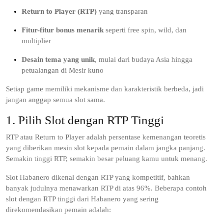
Return to Player (RTP)
yang transparan
Fitur-fitur bonus menarik
seperti free spin, wild, dan
multiplier
Desain tema yang unik
, mulai dari budaya Asia hingga
petualangan di Mesir kuno
Setiap game memiliki mekanisme dan karakteristik berbeda, jadi
jangan anggap semua slot sama.
1. Pilih Slot dengan RTP Tinggi
RTP atau Return to Player adalah persentase kemenangan teoretis
yang diberikan mesin slot kepada pemain dalam jangka panjang.
Semakin tinggi RTP, semakin besar peluang kamu untuk menang.
Slot Habanero dikenal dengan RTP yang kompetitif, bahkan
banyak judulnya menawarkan RTP di atas 96%. Beberapa contoh
slot dengan RTP tinggi dari Habanero yang sering
direkomendasikan pemain adalah: