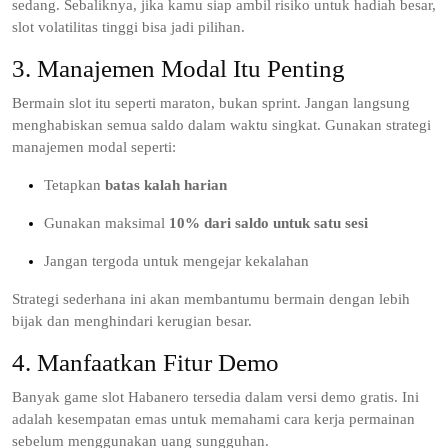
sedang. Sebaliknya, jika kamu siap ambil risiko untuk hadiah besar,
slot volatilitas tinggi bisa jadi pilihan.
3. Manajemen Modal Itu Penting
Bermain slot itu seperti maraton, bukan sprint. Jangan langsung
menghabiskan semua saldo dalam waktu singkat. Gunakan strategi
manajemen modal seperti:
Tetapkan
batas kalah harian
Gunakan maksimal
10% dari saldo untuk satu sesi
Jangan tergoda untuk mengejar kekalahan
Strategi sederhana ini akan membantumu bermain dengan lebih
bijak dan menghindari kerugian besar.
4. Manfaatkan Fitur Demo
Banyak game slot Habanero tersedia dalam versi demo gratis. Ini
adalah kesempatan emas untuk memahami cara kerja permainan
sebelum menggunakan uang sungguhan.