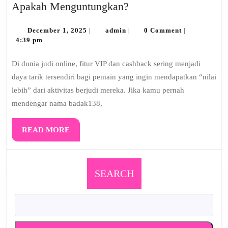
Ulasan
Apakah Menguntungkan?
Fitur
December
admin
VIP
December 1, 2025
admin
0 Comment
|
|
|
1,
4:39 pm
&
2025
Cashback
Di dunia judi online, fitur VIP dan cashback sering menjadi
badak138:
daya tarik tersendiri bagi pemain yang ingin mendapatkan “nilai
Apakah
lebih” dari aktivitas berjudi mereka. Jika kamu pernah
Menguntungkan?
mendengar nama badak138,
READ
READ MORE
MORE
SEARCH