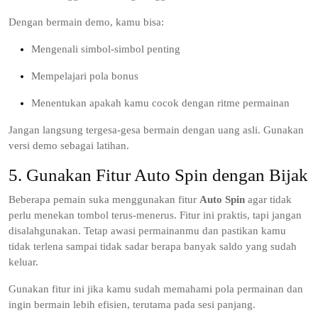
Dengan bermain demo, kamu bisa:
Mengenali simbol-simbol penting
Mempelajari pola bonus
Menentukan apakah kamu cocok dengan ritme permainan
Jangan langsung tergesa-gesa bermain dengan uang asli. Gunakan
versi demo sebagai latihan.
5. Gunakan Fitur Auto Spin dengan Bijak
Beberapa pemain suka menggunakan fitur
Auto Spin
agar tidak
perlu menekan tombol terus-menerus. Fitur ini praktis, tapi jangan
disalahgunakan. Tetap awasi permainanmu dan pastikan kamu
tidak terlena sampai tidak sadar berapa banyak saldo yang sudah
keluar.
Gunakan fitur ini jika kamu sudah memahami pola permainan dan
ingin bermain lebih efisien, terutama pada sesi panjang.