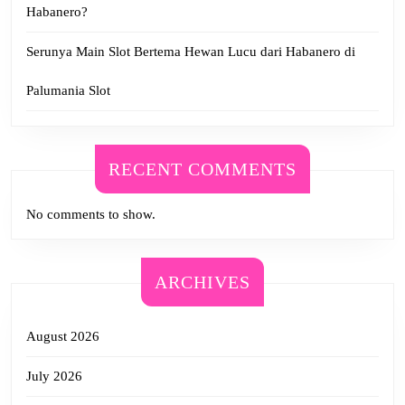
Habanero?
Serunya Main Slot Bertema Hewan Lucu dari Habanero di
Palumania Slot
RECENT COMMENTS
No comments to show.
ARCHIVES
August 2026
July 2026