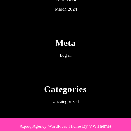
March 2024
Meta
Log in
Categories
Uncategorized
By VWThemes
Aqeeq Agency WordPress Theme