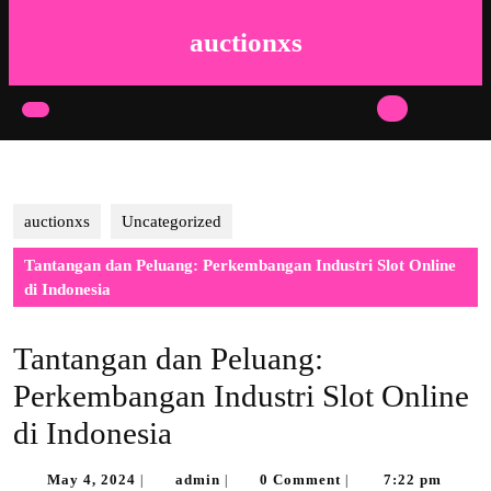
Skip
to
auctionxs
content
Skip
to
Open
content
Button
auctionxs
Uncategorized
Tantangan dan Peluang: Perkembangan Industri Slot Online
di Indonesia
Tantangan dan Peluang:
Perkembangan Industri Slot Online
di Indonesia
May
admin
May 4, 2024
admin
0 Comment
7:22 pm
|
|
|