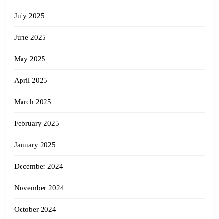
July 2025
June 2025
May 2025
April 2025
March 2025
February 2025
January 2025
December 2024
November 2024
October 2024