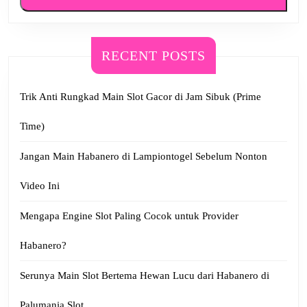
RECENT POSTS
Trik Anti Rungkad Main Slot Gacor di Jam Sibuk (Prime
Time)
Jangan Main Habanero di Lampiontogel Sebelum Nonton
Video Ini
Mengapa Engine Slot Paling Cocok untuk Provider
Habanero?
Serunya Main Slot Bertema Hewan Lucu dari Habanero di
Palumania Slot