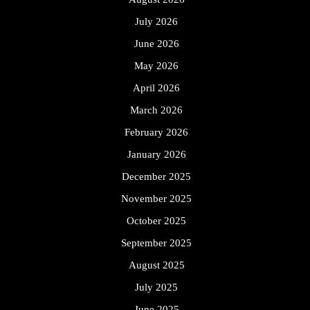
July 2026
June 2026
May 2026
April 2026
March 2026
February 2026
January 2026
December 2025
November 2025
October 2025
September 2025
August 2025
July 2025
June 2025