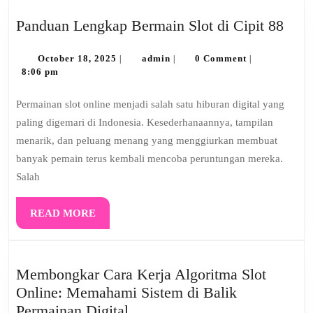
Pan
Panduan Lengkap Bermain Slot di Cipit 88
Len
October
admin
Ber
October 18, 2025
admin
0 Comment
|
|
|
18,
8:06 pm
Slot
2025
di
Permainan slot online menjadi salah satu hiburan digital yang
Cipi
paling digemari di Indonesia. Kesederhanaannya, tampilan
88
menarik, dan peluang menang yang menggiurkan membuat
banyak pemain terus kembali mencoba peruntungan mereka.
Salah
READ
READ MORE
MORE
Membongkar Cara Kerja Algoritma Slot
Online: Memahami Sistem di Balik
Membongkar
Permainan Digital