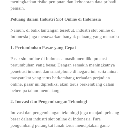
meningkatkan risiko penipuan dan kebocoran data pribadi
pemain.
Peluang dalam Industri Slot Online di Indonesia
Namun, di balik tantangan tersebut, industri slot online di
Indonesia juga menawarkan banyak peluang yang menarik:
1. Pertumbuhan Pasar yang Cepat
Pasar slot online di Indonesia masih memiliki potensi
pertumbuhan yang besar. Dengan semakin meningkatnya
penetrasi internet dan smartphone di negara ini, serta minat
masyarakat yang terus berkembang terhadap perjudian
online, pasar ini diprediksi akan terus berkembang dalam
beberapa tahun mendatang.
2. Inovasi dan Pengembangan Teknologi
Inovasi dan pengembangan teknologi juga menjadi peluang
besar dalam industri slot online di Indonesia. Para
pengembang perangkat lunak terus menciptakan game-