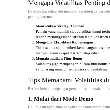
Mengapa Volatilitas Penting d
Di Hokiraja, setiap slot memiliki karakteristik berb
penting karena:
Menentukan Strategi Taruhan
Pemain yang memilih slot volatilitas tinggi perlu
rendah memungkinkan taruhan lebih konsisten ta
Mengelola Ekspektasi Kemenangan
Tidak semua slot memberi kemenangan besar set
menyesuaikan ekspektasi dan tetap sabar.
Memaksimalkan Fitur Bonus
Volatilitas juga mempengaruhi cara fitur bonus b
yang jarang muncul, sementara slot rendah membe
Tips Memahami Volatilitas di
Berikut beberapa tips agar pemain bisa memahami dan
1.
Mulai dari Mode Demo
Hokiraja menyediakan banyak slot dalam mode dem