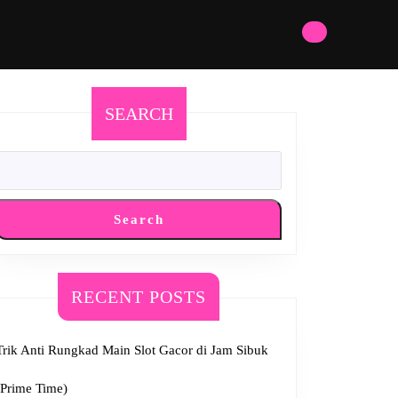
SEARCH
Search
RECENT POSTS
Trik Anti Rungkad Main Slot Gacor di Jam Sibuk
(Prime Time)