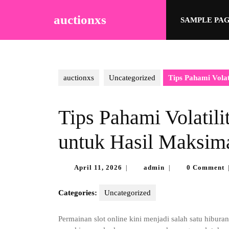
Skip
to
auctionxs
SAMPLE PA
content
Skip
to
content
auctionxs
Uncategorized
Tips Pahami Volat
Tips Pahami Volatilit
untuk Hasil Maksim
April
admin
April 11, 2026
admin
0 Comment
|
|
|
11,
2026
Categories:
Uncategorized
Permainan slot online kini menjadi salah satu hiburan 