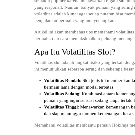
semakin populer karena menawarkan ragam slot deng
yang responsif. Namun, banyak pemain yang sering m
volatilitas adalah kunci agar setiap putaran bisa m
pengalaman bermain yang menyenangkan.
Artikel ini akan membahas tips memahami volatilitas 
bermain, dan cara memaksimalkan peluang menang se
Apa Itu Volatilitas Slot?
Volatilitas slot adalah tingkat risiko yang terkait d
ini menunjukkan seberapa sering dan seberapa besar 
Volatilitas Rendah
: Slot jenis ini memberikan
bermain lama dengan modal terbatas.
Volatilitas Sedang
: Kombinasi antara kemenanga
pemain yang ingin sensasi sedang tanpa terlalu 
Volatilitas Tinggi
: Menawarkan kemenangan bes
dan siap menunggu momen kemenangan besar.
Memahami volatilitas membantu pemain Hokiraja mem