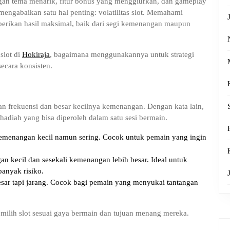
an tema menarik, fitur bonus yang menggiurkan, dan gameplay
engabaikan satu hal penting: volatilitas slot. Memahami
emberikan hasil maksimal, baik dari segi kemenangan maupun
slot di
Hokiraja
, bagaimana menggunakannya untuk strategi
cara konsisten.
engan frekuensi dan besar kecilnya kemenangan. Dengan kata lain,
hadiah yang bisa diperoleh dalam satu sesi bermain.
 kemenangan kecil namun sering. Cocok untuk pemain yang ingin
n kecil dan sesekali kemenangan lebih besar. Ideal untuk
banyak risiko.
ar tapi jarang. Cocok bagi pemain yang menyukai tantangan
ilih slot sesuai gaya bermain dan tujuan menang mereka.