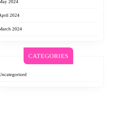
May 2024
April 2024
March 2024
CATEGORIES
ahi
Uncategorized
a