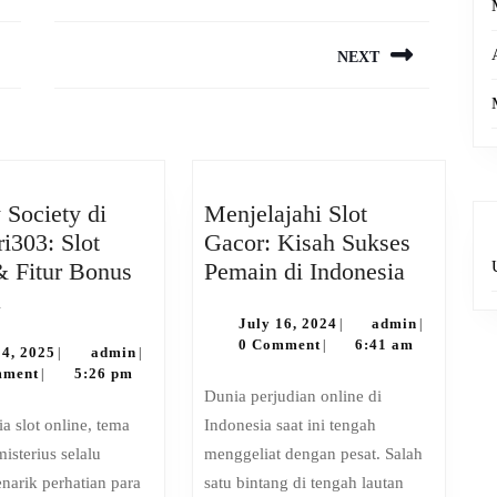
NEXT
Next
post:
Society di
Menjelajahi Slot
i303: Slot
Gacor: Kisah Sukses
Menjelaj
 Fitur Bonus
Pemain di Indonesia
Shadow
Slot
a
Society
July
Gacor:
admin
July 16, 2024
admin
|
|
16,
0 Comment
6:41 am
|
di
July
admin
Kisah
24, 2025
admin
|
|
2024
24,
mment
5:26 pm
|
Matahari303:
Sukses
2025
Dunia perjudian online di
Slot
Pemain
Indonesia saat ini tengah
Hitam
di
isterius selalu
menggeliat dengan pesat. Salah
&
Indonesi
enarik perhatian para
satu bintang di tengah lautan