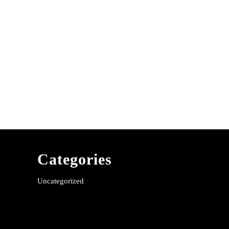
Categories
Uncategorized