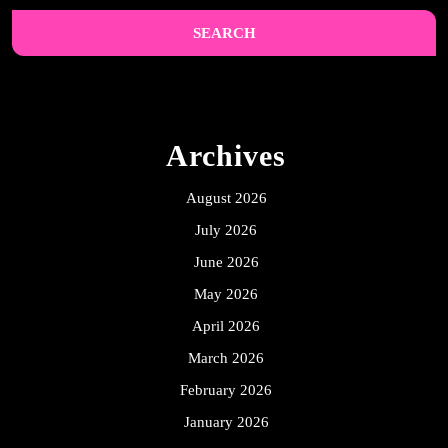
Archives
August 2026
July 2026
June 2026
May 2026
April 2026
March 2026
February 2026
January 2026