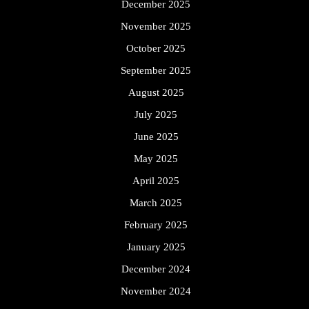
December 2025
November 2025
October 2025
September 2025
August 2025
July 2025
June 2025
May 2025
April 2025
March 2025
February 2025
January 2025
December 2024
November 2024