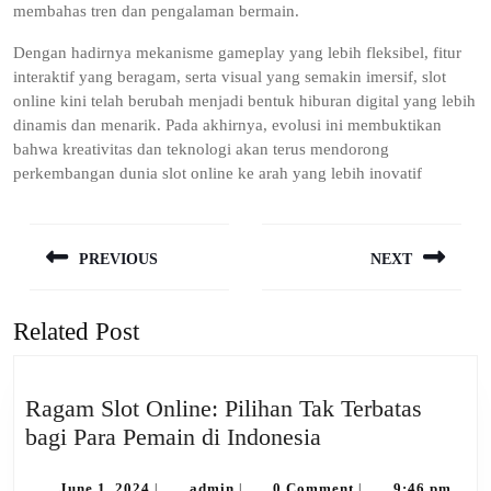
membahas tren dan pengalaman bermain.
Dengan hadirnya mekanisme gameplay yang lebih fleksibel, fitur
interaktif yang beragam, serta visual yang semakin imersif, slot
online kini telah berubah menjadi bentuk hiburan digital yang lebih
dinamis dan menarik. Pada akhirnya, evolusi ini membuktikan
bahwa kreativitas dan teknologi akan terus mendorong
perkembangan dunia slot online ke arah yang lebih inovatif
Post
navigation
PREVIOUS
NEXT
Previous
Next
post:
post:
Related Post
Ragam Slot Online: Pilihan Tak Terbatas
Ragam
bagi Para Pemain di Indonesia
Slot
June
admin
June 1, 2024
admin
0 Comment
9:46 pm
|
|
|