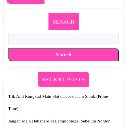
MORE
SEARCH
Search
RECENT POSTS
Trik Anti Rungkad Main Slot Gacor di Jam Sibuk (Prime
Time)
Jangan Main Habanero di Lampiontogel Sebelum Nonton