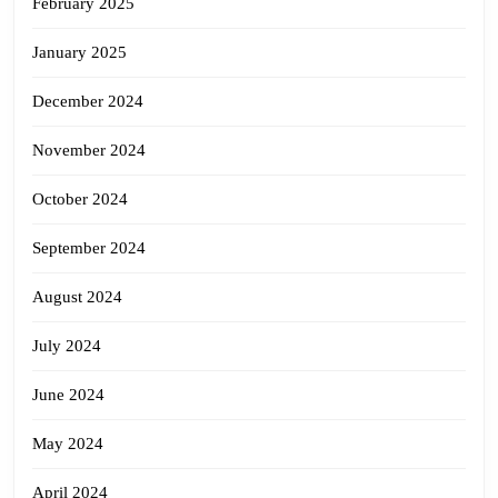
February 2025
January 2025
December 2024
November 2024
October 2024
September 2024
August 2024
July 2024
June 2024
May 2024
April 2024