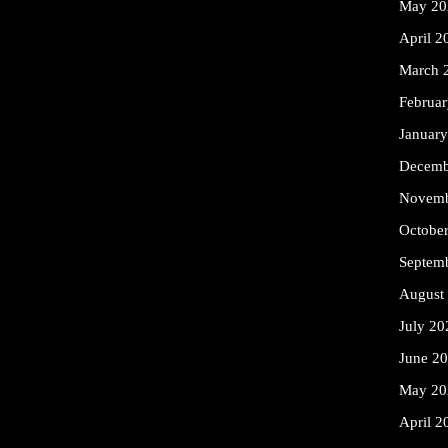
May 20
April 2
March 
Februa
Januar
Decemb
Novemb
Octobe
Septem
August
July 20
June 2
May 20
April 2