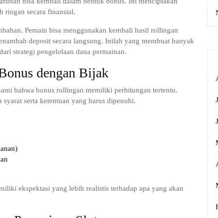
 taruhan bisa kembali dalam bentuk bonus. Ini menciptakan
h ringan secara finansial.
tambahan. Pemain bisa menggunakan kembali hasil rollingan
menambah deposit secara langsung. Inilah yang membuat banyak
dari strategi pengelolaan dana permainan.
onus dengan Bijak
mi bahwa bonus rollingan memiliki perhitungan tertentu.
 syarat serta ketentuan yang harus dipenuhi.
lanan)
gan
ki ekspektasi yang lebih realistis terhadap apa yang akan