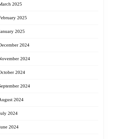
March 2025
February 2025
January 2025
December 2024
November 2024
October 2024
September 2024
August 2024
July 2024
June 2024