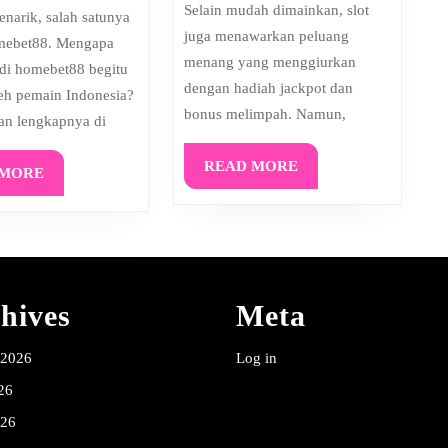
Indonesia?
Spinix
Selain mudah dimainkan, slot
enarik, salah satunya
Paling
juga menawarkan peluang
mebet88. Mengapa
Ampuh
menang yang menggiurkan
e di homebet88 begitu
dengan hadiah jackpot dan
leh pemain Indonesia?
bonus melimpah. Namun,
an lengkapnya di
READ
READ MORE
READ
 MORE
MORE
MORE
hives
Meta
 2026
Log in
26
026