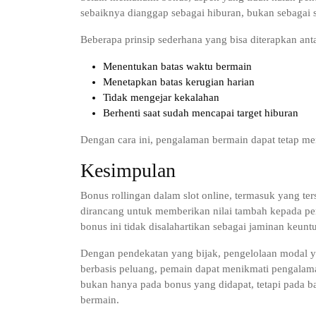
sebaiknya dianggap sebagai hiburan, bukan sebagai 
Beberapa prinsip sederhana yang bisa diterapkan anta
Menentukan batas waktu bermain
Menetapkan batas kerugian harian
Tidak mengejar kekalahan
Berhenti saat sudah mencapai target hiburan
Dengan cara ini, pengalaman bermain dapat tetap m
Kesimpulan
Bonus rollingan dalam slot online, termasuk yang ter
dirancang untuk memberikan nilai tambah kepada pe
bonus ini tidak disalahartikan sebagai jaminan keunt
Dengan pendekatan yang bijak, pengelolaan modal y
berbasis peluang, pemain dapat menikmati pengalam
bukan hanya pada bonus yang didapat, tetapi pada ba
bermain.