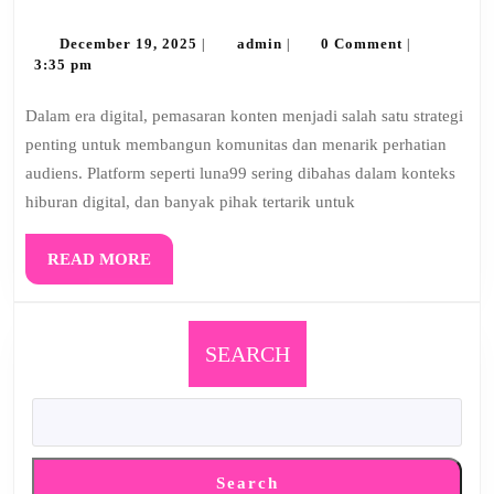
Pemasaran
Konten
December
admin
December 19, 2025
admin
0 Comment
|
|
|
19,
3:35 pm
Luna99
2025
yang
Dalam era digital, pemasaran konten menjadi salah satu strategi
Etis
penting untuk membangun komunitas dan menarik perhatian
audiens. Platform seperti luna99 sering dibahas dalam konteks
hiburan digital, dan banyak pihak tertarik untuk
READ
READ MORE
MORE
SEARCH
Search