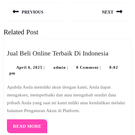
Post
navigation
PREVIOUS
NEXT
Previous
Next
post:
post:
Related Post
Jual
Jual Beli Online Terbaik Di Indonesia
Beli
April
admin
Online
April 6, 2025
admin
0 Comment
8:02
|
|
|
6,
pm
Terbaik
2025
Di
Apabila Anda memiliki akun dengan kami, Anda dapat
Indonesia
mengakses, memperbaiki dan atau mengubah sendiri data
pribadi Anda yang saat ini kami miliki atau kendalikan melalui
halaman Pengaturan Akun di Platform.
READ
READ MORE
MORE