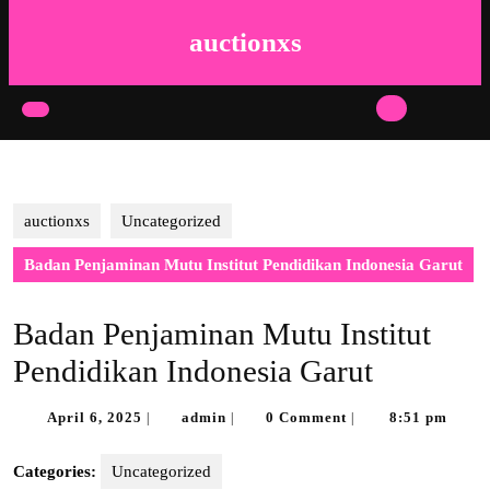
Skip
to
auctionxs
content
Skip
to
Open
content
Button
auctionxs
Uncategorized
Badan Penjaminan Mutu Institut Pendidikan Indonesia Garut
Badan Penjaminan Mutu Institut
Pendidikan Indonesia Garut
April
admin
April 6, 2025
admin
0 Comment
8:51 pm
|
|
|
6,
2025
Categories:
Uncategorized