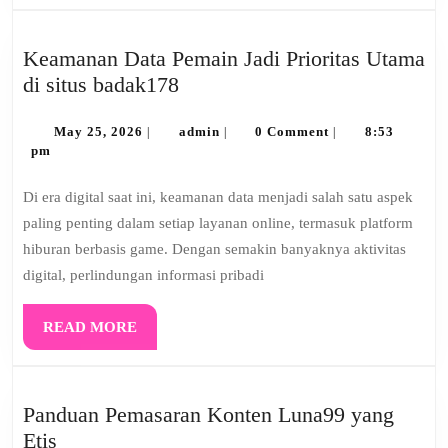
Keamanan Data Pemain Jadi Prioritas Utama
Keamanan
di situs badak178
Data
May
Pemain
admin
May 25, 2026
admin
0 Comment
8:53
|
|
|
25,
pm
Jadi
2026
Prioritas
Di era digital saat ini, keamanan data menjadi salah satu aspek
Utama
paling penting dalam setiap layanan online, termasuk platform
di
hiburan berbasis game. Dengan semakin banyaknya aktivitas
situs
digital, perlindungan informasi pribadi
badak178
READ
READ MORE
MORE
Panduan Pemasaran Konten Luna99 yang
Panduan
Etis