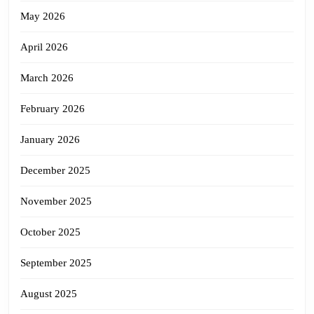
May 2026
April 2026
March 2026
February 2026
January 2026
December 2025
November 2025
October 2025
September 2025
August 2025