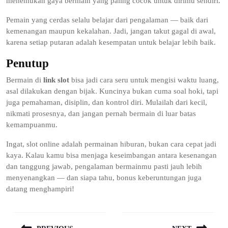
menemukan gaya bermain yang paling cocok untuk dirimu sendiri.
Pemain yang cerdas selalu belajar dari pengalaman — baik dari
kemenangan maupun kekalahan. Jadi, jangan takut gagal di awal,
karena setiap putaran adalah kesempatan untuk belajar lebih baik.
Penutup
Bermain di
link slot
bisa jadi cara seru untuk mengisi waktu luang,
asal dilakukan dengan bijak. Kuncinya bukan cuma soal hoki, tapi
juga pemahaman, disiplin, dan kontrol diri. Mulailah dari kecil,
nikmati prosesnya, dan jangan pernah bermain di luar batas
kemampuanmu.
Ingat, slot online adalah permainan hiburan, bukan cara cepat jadi
kaya. Kalau kamu bisa menjaga keseimbangan antara kesenangan
dan tanggung jawab, pengalaman bermainmu pasti jauh lebih
menyenangkan — dan siapa tahu, bonus keberuntungan juga
datang menghampiri!
Post
navigation