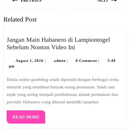
PREVIOUS
NEXT
Previous
Next
post:
post:
Related Post
Jangan Main Habanero di Lampiontogel
Jangan
Sebelum Nonton Video Ini
Main
August
admin
Habanero
August 1, 2026
admin
0 Comment
5:48
|
|
|
1,
pm
di
2026
Lampiontogel
Dunia online gambling selalu dipenuhi dengan berbagai cerita
Sebelum
menarik yang membuat banyak orang penasaran. Salah satu
Nonton
topik yang sering menjadi pembahasan adalah permainan dari
Video
provider Habanero yang dikenal memiliki tampilan
Ini
READ
READ MORE
MORE