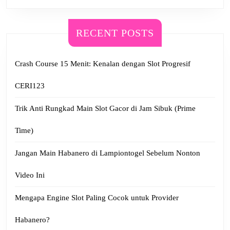
RECENT POSTS
Crash Course 15 Menit: Kenalan dengan Slot Progresif
CERI123
Trik Anti Rungkad Main Slot Gacor di Jam Sibuk (Prime
Time)
Jangan Main Habanero di Lampiontogel Sebelum Nonton
Video Ini
Mengapa Engine Slot Paling Cocok untuk Provider
Habanero?