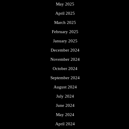
May 2025
April 2025
March 2025
February 2025
January 2025
December 2024
November 2024
October 2024
September 2024
August 2024
July 2024
June 2024
May 2024
April 2024