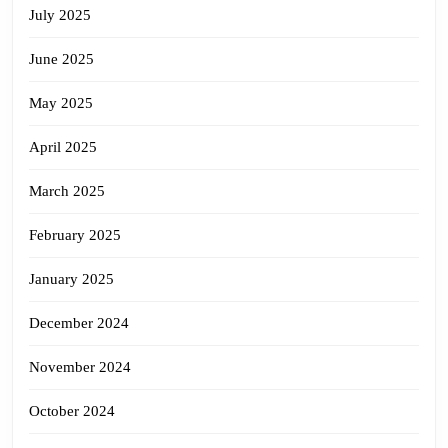
July 2025
June 2025
May 2025
April 2025
March 2025
February 2025
January 2025
December 2024
November 2024
October 2024