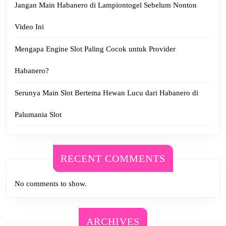
Jangan Main Habanero di Lampiontogel Sebelum Nonton
Video Ini
Mengapa Engine Slot Paling Cocok untuk Provider
Habanero?
Serunya Main Slot Bertema Hewan Lucu dari Habanero di
Palumania Slot
RECENT COMMENTS
No comments to show.
ARCHIVES