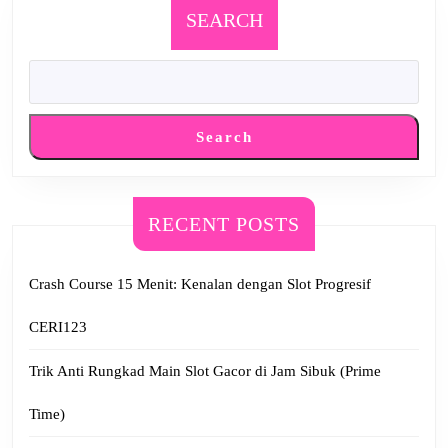
SEARCH
Search
RECENT POSTS
Crash Course 15 Menit: Kenalan dengan Slot Progresif
CERI123
Trik Anti Rungkad Main Slot Gacor di Jam Sibuk (Prime
Time)