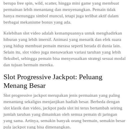
berupa free spin, wild, scatter, hingga mini game yang membuat
permainan lebih menantang dan menyenangkan. Pemain tidak
hanya menunggu simbol muncul, tetapi juga terlibat aktif dalam
berbagai mekanisme bonus yang ada.
Kelebihan slot video adalah kemampuannya untuk menghadirkan
hiburan yang lebih imersif. Animasi yang menarik dan efek suara
yang hidup membuat pemain merasa seperti berada di dunia lain.
Selain itu, slot video juga menawarkan variasi taruhan yang lebih
fleksibel, sehingga pemain bisa menyesuaikan strategi sesuai modal
dan tujuan bermain mereka.
Slot Progressive Jackpot: Peluang
Menang Besar
Slot progressive jackpot merupakan jenis permainan yang paling
menantang sekaligus menjanjikan hadiah besar. Berbeda dengan
slot klasik dan video, jackpot pada slot ini terus bertambah seiring
jumlah taruhan yang dimainkan oleh semua pemain di jaringan
yang sama. Artinya, semakin banyak orang bermain, semakin besar
pula jackpot yang bisa dimenangkan.