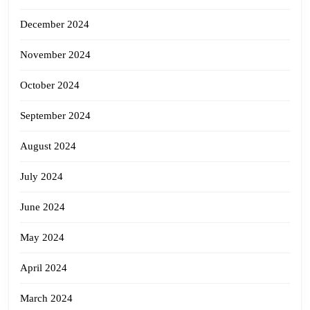
December 2024
November 2024
October 2024
September 2024
August 2024
July 2024
June 2024
May 2024
April 2024
March 2024