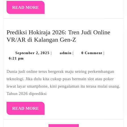
READ
READ MORE
MORE
Prediksi Hokiraja 2026: Tren Judi Online
Prediksi
VR/AR di Kalangan Gen-Z
Hokiraja
September
admin
2026:
September 2, 2025
admin
0 Comment
|
|
|
2,
6:21 pm
Tren
2025
Judi
Dunia judi online terus bergerak maju seiring perkembangan
Online
teknologi. Jika dulu kita cukup puas bermain slot atau poker
VR/AR
lewat layar smartphone, kini pengalaman itu terasa mulai usang.
di
Tahun 2026 diprediksi
Kalangan
Gen-
READ
READ MORE
Z
MORE