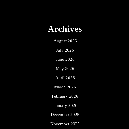
Archives
August 2026
July 2026
June 2026
May 2026
April 2026
March 2026
February 2026
January 2026
December 2025
November 2025