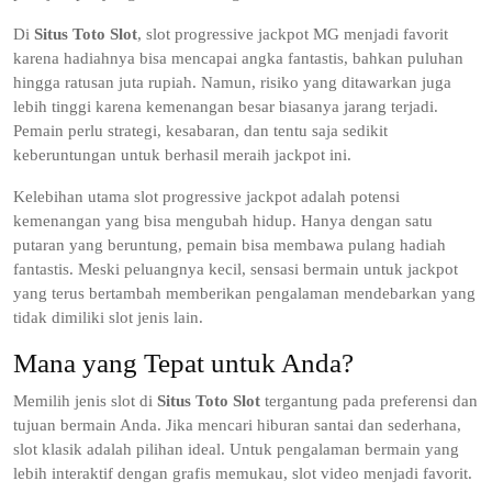
Di
Situs Toto Slot
, slot progressive jackpot MG menjadi favorit
karena hadiahnya bisa mencapai angka fantastis, bahkan puluhan
hingga ratusan juta rupiah. Namun, risiko yang ditawarkan juga
lebih tinggi karena kemenangan besar biasanya jarang terjadi.
Pemain perlu strategi, kesabaran, dan tentu saja sedikit
keberuntungan untuk berhasil meraih jackpot ini.
Kelebihan utama slot progressive jackpot adalah potensi
kemenangan yang bisa mengubah hidup. Hanya dengan satu
putaran yang beruntung, pemain bisa membawa pulang hadiah
fantastis. Meski peluangnya kecil, sensasi bermain untuk jackpot
yang terus bertambah memberikan pengalaman mendebarkan yang
tidak dimiliki slot jenis lain.
Mana yang Tepat untuk Anda?
Memilih jenis slot di
Situs Toto Slot
tergantung pada preferensi dan
tujuan bermain Anda. Jika mencari hiburan santai dan sederhana,
slot klasik adalah pilihan ideal. Untuk pengalaman bermain yang
lebih interaktif dengan grafis memukau, slot video menjadi favorit.