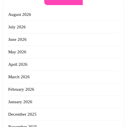
August 2026
July 2026
June 2026
May 2026
April 2026
March 2026
February 2026
January 2026
December 2025
November 2025