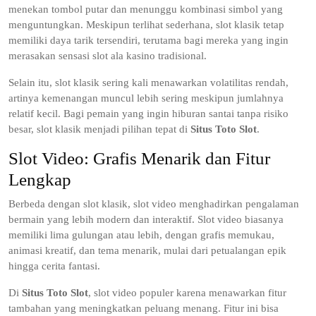
menekan tombol putar dan menunggu kombinasi simbol yang
menguntungkan. Meskipun terlihat sederhana, slot klasik tetap
memiliki daya tarik tersendiri, terutama bagi mereka yang ingin
merasakan sensasi slot ala kasino tradisional.
Selain itu, slot klasik sering kali menawarkan volatilitas rendah,
artinya kemenangan muncul lebih sering meskipun jumlahnya
relatif kecil. Bagi pemain yang ingin hiburan santai tanpa risiko
besar, slot klasik menjadi pilihan tepat di
Situs Toto Slot
.
Slot Video: Grafis Menarik dan Fitur
Lengkap
Berbeda dengan slot klasik, slot video menghadirkan pengalaman
bermain yang lebih modern dan interaktif. Slot video biasanya
memiliki lima gulungan atau lebih, dengan grafis memukau,
animasi kreatif, dan tema menarik, mulai dari petualangan epik
hingga cerita fantasi.
Di
Situs Toto Slot
, slot video populer karena menawarkan fitur
tambahan yang meningkatkan peluang menang. Fitur ini bisa