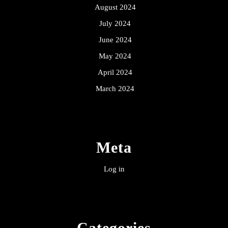
August 2024
July 2024
June 2024
May 2024
April 2024
March 2024
Meta
Log in
Categories