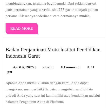
yang
membingungkan, terutama bagi pemula. Dari sekian banyak
Mudah
jenis permainan yang tersedia, slot 777 gacor menjadi pilihan
Dimainkan
pertama. Alasannya sederhana: cara bermainnya mudah,
READ
READ MORE
MORE
Badan Penjaminan Mutu Institut Pendidikan
Badan
Indonesia Garut
Penjaminan
April
Mutu
admin
April 6, 2025
admin
0 Comment
8:51
|
|
|
6,
pm
Institut
2025
Pendidikan
Apabila Anda memiliki akun dengan kami, Anda dapat
Indonesia
mengakses, memperbaiki dan atau mengubah sendiri data
Garut
pribadi Anda yang saat ini kami miliki atau kendalikan melalui
halaman Pengaturan Akun di Platform.