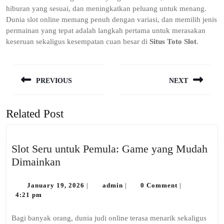
hiburan yang sesuai, dan meningkatkan peluang untuk menang.
Dunia slot online memang penuh dengan variasi, dan memilih jenis
permainan yang tepat adalah langkah pertama untuk merasakan
keseruan sekaligus kesempatan cuan besar di
Situs Toto Slot
.
Post
navigation
PREVIOUS
NEXT
Previous
Next
post:
post:
Related Post
Slot Seru untuk Pemula: Game yang Mudah
Slot
Dimainkan
Seru
untuk
January
admin
January 19, 2026
admin
0 Comment
|
|
|
19,
4:21 pm
Pemula:
2026
Game
Bagi banyak orang, dunia judi online terasa menarik sekaligus