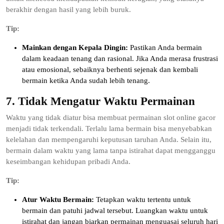
berakhir dengan hasil yang lebih buruk.
Tip:
Mainkan dengan Kepala Dingin:
Pastikan Anda bermain
dalam keadaan tenang dan rasional. Jika Anda merasa frustrasi
atau emosional, sebaiknya berhenti sejenak dan kembali
bermain ketika Anda sudah lebih tenang.
7. Tidak Mengatur Waktu Permainan
Waktu yang tidak diatur bisa membuat permainan slot online gacor
menjadi tidak terkendali. Terlalu lama bermain bisa menyebabkan
kelelahan dan mempengaruhi keputusan taruhan Anda. Selain itu,
bermain dalam waktu yang lama tanpa istirahat dapat mengganggu
keseimbangan kehidupan pribadi Anda.
Tip:
Atur Waktu Bermain:
Tetapkan waktu tertentu untuk
bermain dan patuhi jadwal tersebut. Luangkan waktu untuk
istirahat dan jangan biarkan permainan menguasai seluruh hari