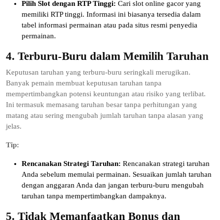
Pilih Slot dengan RTP Tinggi:
Cari slot online gacor yang
memiliki RTP tinggi. Informasi ini biasanya tersedia dalam
tabel informasi permainan atau pada situs resmi penyedia
permainan.
4. Terburu-Buru dalam Memilih Taruhan
Keputusan taruhan yang terburu-buru seringkali merugikan.
Banyak pemain membuat keputusan taruhan tanpa
mempertimbangkan potensi keuntungan atau risiko yang terlibat.
Ini termasuk memasang taruhan besar tanpa perhitungan yang
matang atau sering mengubah jumlah taruhan tanpa alasan yang
jelas.
Tip:
Rencanakan Strategi Taruhan:
Rencanakan strategi taruhan
Anda sebelum memulai permainan. Sesuaikan jumlah taruhan
dengan anggaran Anda dan jangan terburu-buru mengubah
taruhan tanpa mempertimbangkan dampaknya.
5. Tidak Memanfaatkan Bonus dan