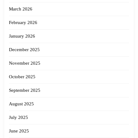
March 2026
February 2026
January 2026
December 2025
November 2025
October 2025
September 2025
August 2025
July 2025
June 2025