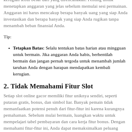
menetapkan anggaran yang jelas sebelum memulai sesi permainan.
Anggaran ini harus mencakup berapa banyak uang yang siap Anda
investasikan dan berapa banyak yang siap Anda rugikan tanpa
menambah beban finansial Anda.
Tip:
Tetapkan Batas:
Selalu tentukan batas harian atau mingguan
untuk bermain. Jika anggaran Anda habis, berhentilah
bermain dan jangan pernah tergoda untuk menambah jumlah
taruhan Anda dengan harapan mendapatkan kembali
kerugian.
2. Tidak Memahami Fitur Slot
Setiap slot online gacor memiliki fitur uniknya sendiri, seperti
putaran gratis, bonus, dan simbol liar. Banyak pemain tidak
memanfaatkan potensi penuh dari fitur-fitur ini karena kurangnya
pemahaman. Sebelum mulai bermain, luangkan waktu untuk
mempelajari tabel pembayaran dan cara kerja fitur bonus. Dengan
memahami fitur-fitur ini, Anda dapat memaksimalkan peluang