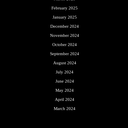
February 2025
January 2025
December 2024
November 2024
October 2024
September 2024
August 2024
July 2024
June 2024
May 2024
April 2024
March 2024