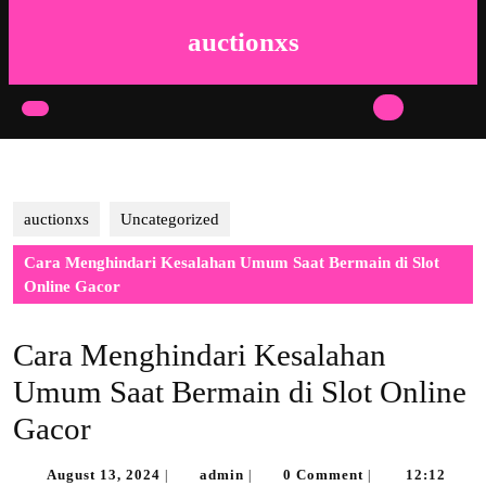
Skip
to
auctionxs
content
Skip
to
Open
content
Button
auctionxs
Uncategorized
Cara Menghindari Kesalahan Umum Saat Bermain di Slot
Online Gacor
Cara Menghindari Kesalahan
Umum Saat Bermain di Slot Online
Gacor
August
admin
August 13, 2024
admin
0 Comment
12:12
|
|
|