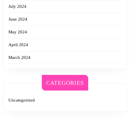
July 2024
June 2024
May 2024
April 2024
March 2024
CATEGORIES
Uncategorized