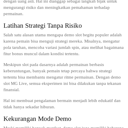
dengan uang asli. Hal ini dianggap sebagai langkah bijak untuk
mengurangi risiko dan meningkatkan pemahaman terhadap
permainan.
Latihan Strategi Tanpa Risiko
Salah satu alasan utama mengapa demo slot begitu populer adalah
karena pemain bisa menguji strategi mereka. Misalnya, mengatur
pola taruhan, mencoba variasi jumlah spin, atau melihat bagaimana
fitur bonus muncul dalam kondisi tertentu.
Meskipun slot pada dasarnya adalah permainan berbasis
keberuntungan, banyak pemain tetap percaya bahwa strategi
tertentu bisa membantu mengatur ritme permainan. Dengan demo
slot MG Live, semua eksperimen ini bisa dilakukan tanpa tekanan
finansial.
Hal ini membuat pengalaman bermain menjadi lebih edukatif dan
tidak hanya sekadar hiburan.
Kekurangan Mode Demo