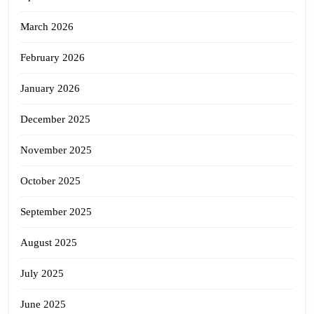
March 2026
February 2026
January 2026
December 2025
November 2025
October 2025
September 2025
August 2025
July 2025
June 2025