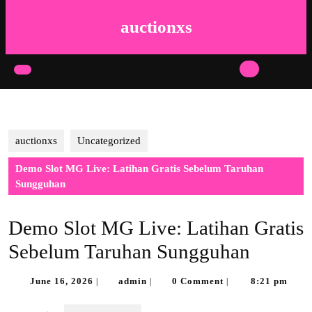
Skip
to
auctionxs
content
Skip
to
Open
content
Button
auctionxs
Uncategorized
Demo Slot MG Live: Latihan Gratis Sebelum Taruhan
Sungguhan
Demo Slot MG Live: Latihan Gratis
Sebelum Taruhan Sungguhan
June
admin
June 16, 2026
admin
0 Comment
8:21 pm
|
|
|
16,
2026