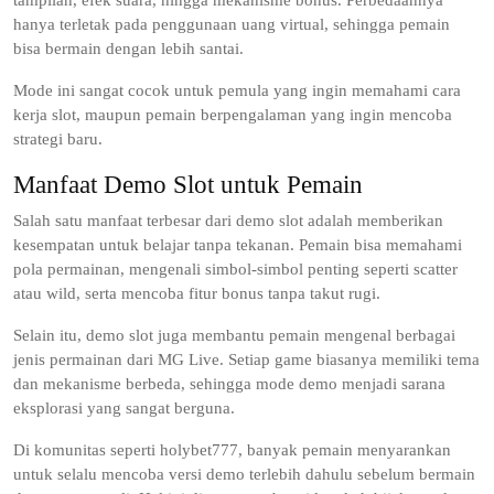
tampilan, efek suara, hingga mekanisme bonus. Perbedaannya
hanya terletak pada penggunaan uang virtual, sehingga pemain
bisa bermain dengan lebih santai.
Mode ini sangat cocok untuk pemula yang ingin memahami cara
kerja slot, maupun pemain berpengalaman yang ingin mencoba
strategi baru.
Manfaat Demo Slot untuk Pemain
Salah satu manfaat terbesar dari demo slot adalah memberikan
kesempatan untuk belajar tanpa tekanan. Pemain bisa memahami
pola permainan, mengenali simbol-simbol penting seperti scatter
atau wild, serta mencoba fitur bonus tanpa takut rugi.
Selain itu, demo slot juga membantu pemain mengenal berbagai
jenis permainan dari MG Live. Setiap game biasanya memiliki tema
dan mekanisme berbeda, sehingga mode demo menjadi sarana
eksplorasi yang sangat berguna.
Di komunitas seperti holybet777, banyak pemain menyarankan
untuk selalu mencoba versi demo terlebih dahulu sebelum bermain