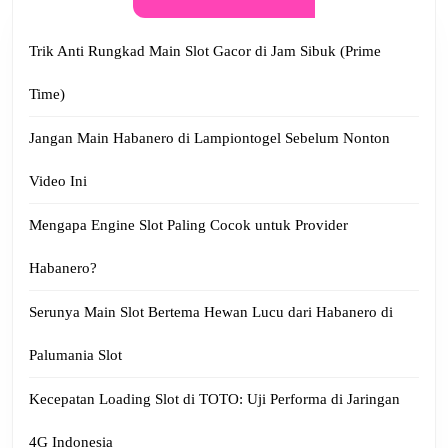
Trik Anti Rungkad Main Slot Gacor di Jam Sibuk (Prime
Time)
Jangan Main Habanero di Lampiontogel Sebelum Nonton
Video Ini
Mengapa Engine Slot Paling Cocok untuk Provider
Habanero?
Serunya Main Slot Bertema Hewan Lucu dari Habanero di
Palumania Slot
Kecepatan Loading Slot di TOTO: Uji Performa di Jaringan
4G Indonesia