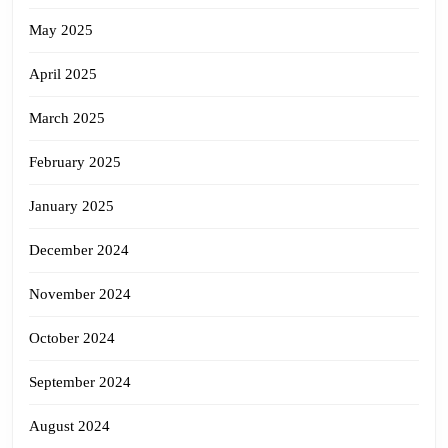
May 2025
April 2025
March 2025
February 2025
January 2025
December 2024
November 2024
October 2024
September 2024
August 2024