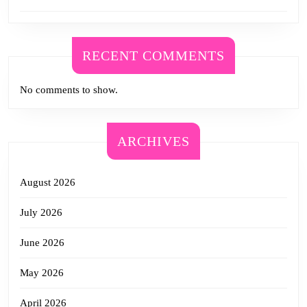
RECENT COMMENTS
No comments to show.
ARCHIVES
August 2026
July 2026
June 2026
May 2026
April 2026