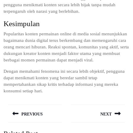
pengguna menikmati konten secara lebih bijak tanpa mudah
terpengaruh oleh narasi yang berlebihan.
Kesimpulan
Popularitas konten permainan online di media sosial menunjukkan
bagaimana dunia digital terus berkembang dan memengaruhi cara
orang mencari hiburan. Reaksi spontan, komunitas yang aktif, serta
dukungan kreator konten menjadi faktor utama yang membuat
berbagai momen permainan dapat menjadi viral.
Dengan memahami fenomena ini secara lebih objektif, pengguna
dapat menikmati konten yang beredar sambil tetap
mempertahankan sikap kritis terhadap informasi yang mereka
konsumsi setiap hari.
Post
navigation
PREVIOUS
NEXT
Previous
Next
post:
post: