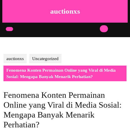
Skip
to
auctionxs
content
Skip
to
Open
content
Button
auctionxs
Uncategorized
Fenomena Konten Permainan Online yang Viral di Media
Sosial: Mengapa Banyak Menarik Perhatian?
Fenomena Konten Permainan
Online yang Viral di Media Sosial:
Mengapa Banyak Menarik
Perhatian?