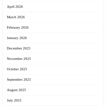
April 2026
March 2026
February 2026
January 2026
December 2025
November 2025
October 2025
September 2025
August 2025
July 2025