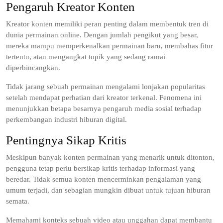
Pengaruh Kreator Konten
Kreator konten memiliki peran penting dalam membentuk tren di
dunia permainan online. Dengan jumlah pengikut yang besar,
mereka mampu memperkenalkan permainan baru, membahas fitur
tertentu, atau mengangkat topik yang sedang ramai
diperbincangkan.
Tidak jarang sebuah permainan mengalami lonjakan popularitas
setelah mendapat perhatian dari kreator terkenal. Fenomena ini
menunjukkan betapa besarnya pengaruh media sosial terhadap
perkembangan industri hiburan digital.
Pentingnya Sikap Kritis
Meskipun banyak konten permainan yang menarik untuk ditonton,
pengguna tetap perlu bersikap kritis terhadap informasi yang
beredar. Tidak semua konten mencerminkan pengalaman yang
umum terjadi, dan sebagian mungkin dibuat untuk tujuan hiburan
semata.
Memahami konteks sebuah video atau unggahan dapat membantu