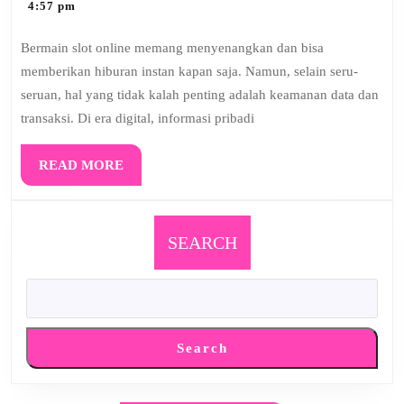
9,
4:57 pm
Privasi:
2025
Memasti
Bermain slot online memang menyenangkan dan bisa
Data
memberikan hiburan instan kapan saja. Namun, selain seru-
dan
seruan, hal yang tidak kalah penting adalah keamanan data dan
Transaks
transaksi. Di era digital, informasi pribadi
Amanslo
Online
READ
READ MORE
&
MORE
Privasi:
Memasti
SEARCH
Data
dan
Transaks
Aman
Search