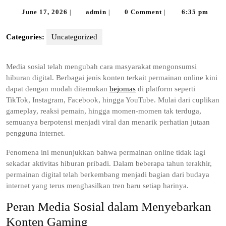
June
admin
June 17, 2026
admin
0 Comment
6:35 pm
|
|
|
17,
2026
Categories:
Uncategorized
Media sosial telah mengubah cara masyarakat mengonsumsi
hiburan digital. Berbagai jenis konten terkait permainan online kini
dapat dengan mudah ditemukan
bejomas
di platform seperti
TikTok, Instagram, Facebook, hingga YouTube. Mulai dari cuplikan
gameplay, reaksi pemain, hingga momen-momen tak terduga,
semuanya berpotensi menjadi viral dan menarik perhatian jutaan
pengguna internet.
Fenomena ini menunjukkan bahwa permainan online tidak lagi
sekadar aktivitas hiburan pribadi. Dalam beberapa tahun terakhir,
permainan digital telah berkembang menjadi bagian dari budaya
internet yang terus menghasilkan tren baru setiap harinya.
Peran Media Sosial dalam Menyebarkan
Konten Gaming