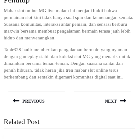
Mabar slot online MG live malam ini menjadi bukti bahwa
permainan slot kini tidak hanya soal spin dan kemenangan semata.
Suasana komunitas, interaksi antar pemain, dan sensasi berburu
maxwin bersama membuat pengalaman bermain terasa jauh lebih
hidup dan menyenangkan.
Tapir328 hadir memberikan pengalaman bermain yang nyaman
dengan gameplay stabil dan koleksi slot MG yang menarik untuk
dimainkan bersama teman-teman. Dengan suasana santai dan
penuh hiburan, tidak heran jika tren mabar slot online terus
berkembang dan semakin digemari komunitas digital saat ini.
Post
navigation
PREVIOUS
NEXT
Previous
Next
post:
post:
Related Post