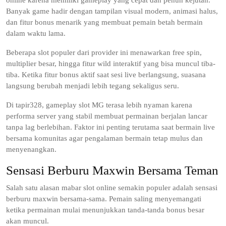
online karena memiliki gameplay yang cepat dan penuh kejutan.
Banyak game hadir dengan tampilan visual modern, animasi halus,
dan fitur bonus menarik yang membuat pemain betah bermain
dalam waktu lama.
Beberapa slot populer dari provider ini menawarkan free spin,
multiplier besar, hingga fitur wild interaktif yang bisa muncul tiba-
tiba. Ketika fitur bonus aktif saat sesi live berlangsung, suasana
langsung berubah menjadi lebih tegang sekaligus seru.
Di tapir328, gameplay slot MG terasa lebih nyaman karena
performa server yang stabil membuat permainan berjalan lancar
tanpa lag berlebihan. Faktor ini penting terutama saat bermain live
bersama komunitas agar pengalaman bermain tetap mulus dan
menyenangkan.
Sensasi Berburu Maxwin Bersama Teman
Salah satu alasan mabar slot online semakin populer adalah sensasi
berburu maxwin bersama-sama. Pemain saling menyemangati
ketika permainan mulai menunjukkan tanda-tanda bonus besar
akan muncul.