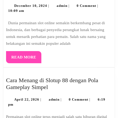
Gaming
December
admin
December 10, 2024
admin
0 Comment
|
|
|
10,
10:09 am
di
2024
JPTOTO:
Dunia permainan slot online semakin berkembang pesat di
Peluang
Indonesia, dan berbagai penyedia perangkat lunak bersaing
Menang
untuk menarik perhatian para pemain. Salah satu nama yang
Tinggi
belakangan ini semakin populer adalah
dengan
Fitur
READ
READ MORE
Bonus
MORE
Menggiurkan
Cara Menang di Slotup 88 dengan Pola
Cara
Gameplay Simpel
Menang
April
di
admin
April 22, 2026
admin
0 Comment
6:19
|
|
|
22,
pm
Slotup
2026
88
Permainan slot online terus menjadi salah satu hiburan digital