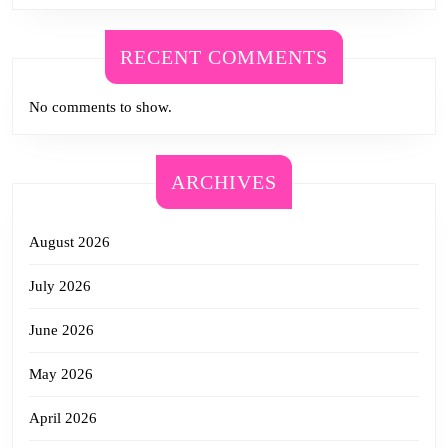
RECENT COMMENTS
No comments to show.
ARCHIVES
August 2026
July 2026
June 2026
May 2026
April 2026