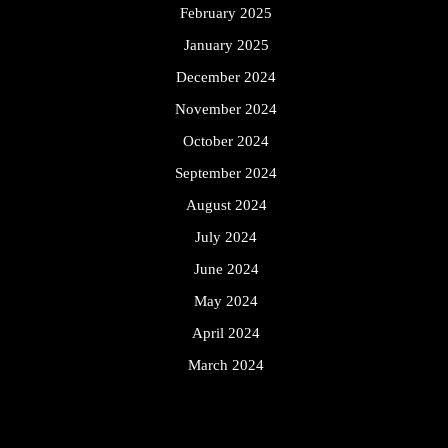
February 2025
January 2025
December 2024
November 2024
October 2024
September 2024
August 2024
July 2024
June 2024
May 2024
April 2024
March 2024