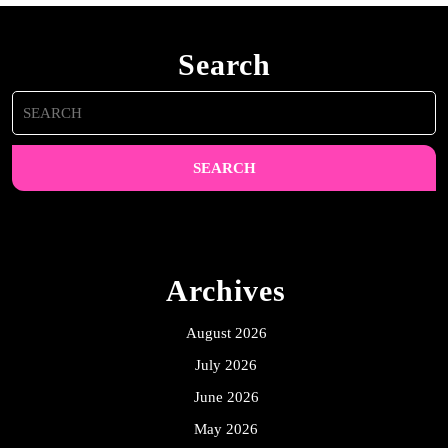
Search
Search
for:
Archives
August 2026
July 2026
June 2026
May 2026