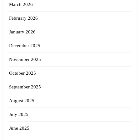
March 2026
February 2026
January 2026
December 2025
November 2025
October 2025
September 2025
August 2025
July 2025
June 2025