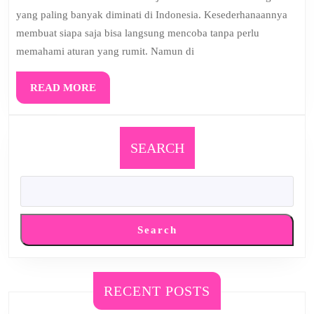
dengan
yang paling banyak diminati di Indonesia. Kesederhanaannya
Pola
membuat siapa saja bisa langsung mencoba tanpa perlu
Gameplay
memahami aturan yang rumit. Namun di
Simpel
READ
READ MORE
MORE
SEARCH
Search
RECENT POSTS