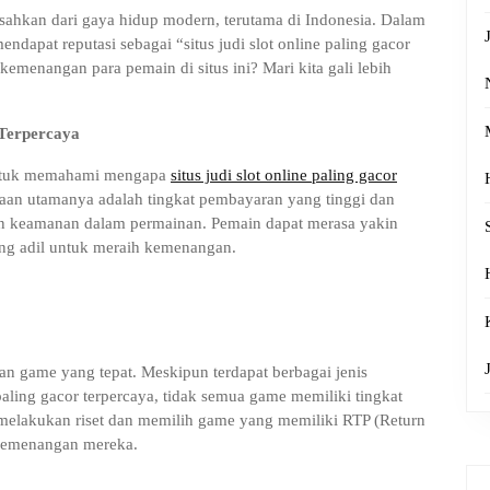
pisahkan dari gaya hidup modern, terutama di Indonesia. Dalam
mendapat reputasi sebagai “situs judi slot online paling gacor
kemenangan para pemain di situs ini? Mari kita gali lebih
 Terpercaya
untuk memahami mengapa
situs judi slot online paling gacor
waan utamanya adalah tingkat pembayaran yang tinggi dan
 dan keamanan dalam permainan. Pemain dapat merasa yakin
yang adil untuk meraih kemenangan.
an game yang tepat. Meskipun terdapat berbagai jenis
e paling gacor terpercaya, tidak semua game memiliki tingkat
melakukan riset dan memilih game yang memiliki RTP (Return
 kemenangan mereka.