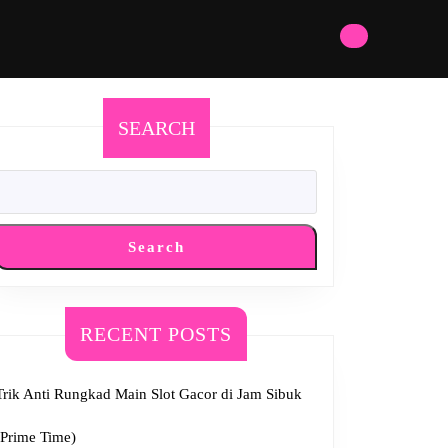
SEARCH
Search
RECENT POSTS
Trik Anti Rungkad Main Slot Gacor di Jam Sibuk
(Prime Time)