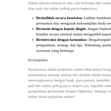
Selain rahasia-rahasia di atas, ada beberapa tips 
situs judi slot online paling gacor terpercaya:
Berlatihlah secara konsisten
: Latihan membua
permainan dan mengasah keterampilan Anda seca
Bermain dengan kepala dingin
: Jangan biarka
berpikir secara rasional dalam mengambil keput
Berinteraksi dengan komunitas
: Bergabunglah
pengalaman, strategi, dan tips. Terkadang, pan
wawasan yang berharga.
Kesimpulan
Kesuksesan dalam perjudian online tidak hanya berg
pemahaman tentang strategi dan disiplin dalam be
menerapkannya dengan bijak, para pemain memiliki 
judi slot online paling gacor terpercaya. Ingatlah 
pengalaman permainan dengan bijaksana. Semoga art
dalam dunia perjudian online!
Post