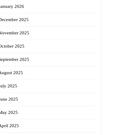
January 2026
December 2025
November 2025
October 2025
September 2025
August 2025
July 2025
June 2025
May 2025
April 2025