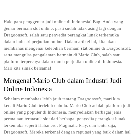
Halo para penggemar judi online di Indonesia! Bagi Anda yang
gemar bermain slot online, pasti sudah tidak asing lagi dengan
Dragoonsoft, salah satu penyedia perangkat lunak terkemuka
dalam industri perjudian online. Dalam artikel ini, kita akan
membahas mengenai kelebihan bermain
slot
online di Dragoonsoft,
serta mengulas pengalaman bermain di Mario Club, salah satu
platform terpercaya dalam dunia perjudian online di Indonesia.
Mari kita simak bersama!
Mengenal Mario Club dalam Industri Judi
Online Indonesia
Sebelum membahas lebih jauh tentang Dragoonsoft, mari kita
kenali Mario Club terlebih dahulu. Mario Club adalah platform judi
online yang populer di Indonesia, menyediakan berbagai jenis
permainan termasuk slot dari berbagai penyedia perangkat lunak
terkemuka seperti Habanero, Pragmatic Play, dan tentu saja,
Dragoonsoft. Mereka terkenal dengan reputasi yang baik dalam hal