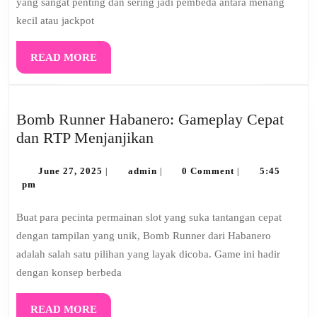
yang sangat penting dan sering jadi pembeda antara menang
kecil atau jackpot
READ
READ MORE
MORE
Bomb Runner Habanero: Gameplay Cepat
Bomb
dan RTP Menjanjikan
Runner
June
Habanero:
admin
June 27, 2025
admin
0 Comment
5:45
|
|
|
27,
pm
Gameplay
2025
Cepat
Buat para pecinta permainan slot yang suka tantangan cepat
dan
dengan tampilan yang unik, Bomb Runner dari Habanero
RTP
adalah salah satu pilihan yang layak dicoba. Game ini hadir
Menjanjikan
dengan konsep berbeda
READ
READ MORE