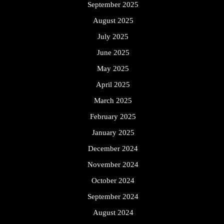
September 2025
August 2025
July 2025
June 2025
May 2025
April 2025
March 2025
February 2025
January 2025
December 2024
November 2024
October 2024
September 2024
August 2024