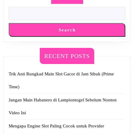
Search
RECENT POSTS
Trik Anti Rungkad Main Slot Gacor di Jam Sibuk (Prime
Time)
Jangan Main Habanero di Lampiontogel Sebelum Nonton
Video Ini
Mengapa Engine Slot Paling Cocok untuk Provider