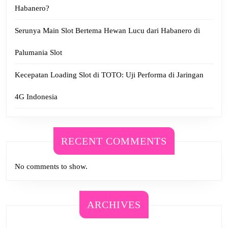
Habanero?
Serunya Main Slot Bertema Hewan Lucu dari Habanero di
Palumania Slot
Kecepatan Loading Slot di TOTO: Uji Performa di Jaringan
4G Indonesia
RECENT COMMENTS
No comments to show.
ARCHIVES