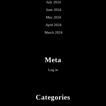
July 2024
June 2024
May 2024
April 2024
March 2024
Meta
Log in
Categories