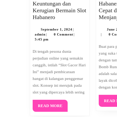
Keuntungan dan
Habane
Kerugian Bermain Slot
Cepat 
Slot
Habanero
Menjan
Gacor
Hari
September
September 1, 2024
June 
|
admin
1,
admin
0 Comment
0 C
|
|
|
Ini:
2024
5:45 pm
Keuntungan
Buat para pecinta permainan slot
dan
Di tengah pesona dunia
yang suka 
Kerugian
perjudian online yang semakin
dengan tam
Bermain
canggih, istilah “Slot Gacor Hari
Bomb Runn
Slot
Ini” menjadi pembicaraan
adalah sala
Habanero
hangat di kalangan penggemar
layak dico
slot. Konsep ini merujuk pada
dengan ko
slot yang dipercaya lebih sering
READ
READ
READ MORE
MORE