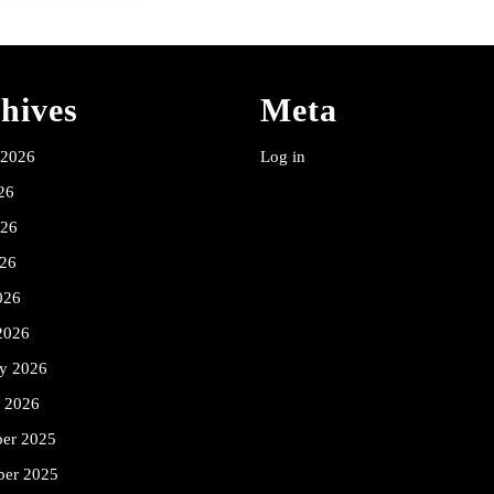
hives
Meta
 2026
Log in
26
026
26
026
2026
ry 2026
y 2026
er 2025
er 2025