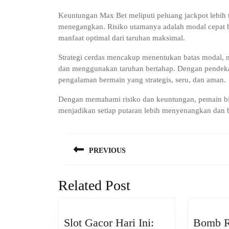
Keuntungan Max Bet meliputi peluang jackpot lebih t
menegangkan. Risiko utamanya adalah modal cepat ha
manfaat optimal dari taruhan maksimal.
Strategi cerdas mencakup menentukan batas modal, 
dan menggunakan taruhan bertahap. Dengan pendekat
pengalaman bermain yang strategis, seru, dan aman.
Dengan memahami risiko dan keuntungan, pemain bisa
menjadikan setiap putaran lebih menyenangkan dan 
Post
navigation
PREVIOUS
Previous
post:
Related Post
Slot Gacor Hari Ini:
Bomb R