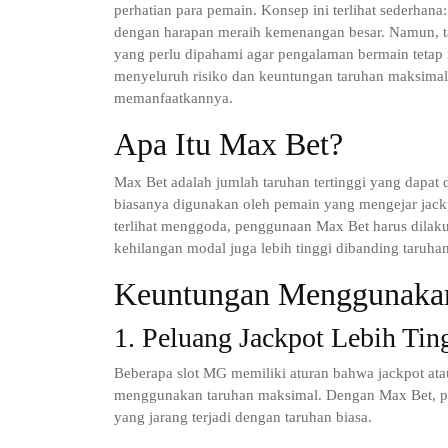
perhatian para pemain. Konsep ini terlihat sederhan
dengan harapan meraih kemenangan besar. Namun, t
yang perlu dipahami agar pengalaman bermain tetap
menyeluruh risiko dan keuntungan taruhan maksimal
memanfaatkannya.
Apa Itu Max Bet?
Max Bet adalah jumlah taruhan tertinggi yang dapat d
biasanya digunakan oleh pemain yang mengejar jackp
terlihat menggoda, penggunaan Max Bet harus dilaku
kehilangan modal juga lebih tinggi dibanding taruha
Keuntungan Menggunaka
1. Peluang Jackpot Lebih Tin
Beberapa slot MG memiliki aturan bahwa jackpot ata
menggunakan taruhan maksimal. Dengan Max Bet, p
yang jarang terjadi dengan taruhan biasa.