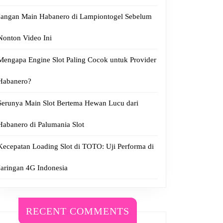
Jangan Main Habanero di Lampiontogel Sebelum
Nonton Video Ini
Mengapa Engine Slot Paling Cocok untuk Provider
Habanero?
Serunya Main Slot Bertema Hewan Lucu dari
Habanero di Palumania Slot
Kecepatan Loading Slot di TOTO: Uji Performa di
Jaringan 4G Indonesia
RECENT COMMENTS