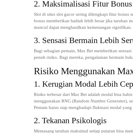
2. Maksimalisasi Fitur Bonus
Slot di situs slot gacor sering dilengkapi fitur bonus s
bonus memberikan hadiah lebih besar jika taruhan ma
muncul dapat menghasilkan kemenangan signifikan.
3. Sensasi Bermain Lebih Ser
Bagi sebagian pemain, Max Bet memberikan sensasi a
penuh risiko. Bagi mereka, pengalaman bermain buka
Risiko Menggunakan Max
1. Kerugian Modal Lebih Cep
Risiko terbesar dari Max Bet adalah modal bisa habis
menggunakan RNG (Random Number Generator), sehi
Pemain harus siap menghadapi fluktuasi modal yang l
2. Tekanan Psikologis
Memasang taruhan maksimal setiap putaran bisa meni