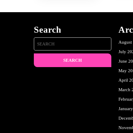
Search
Arc
Search
August
for:
July 20
June 2
May 20
April 2
March 
Februa
Januar
Decemb
Novemb