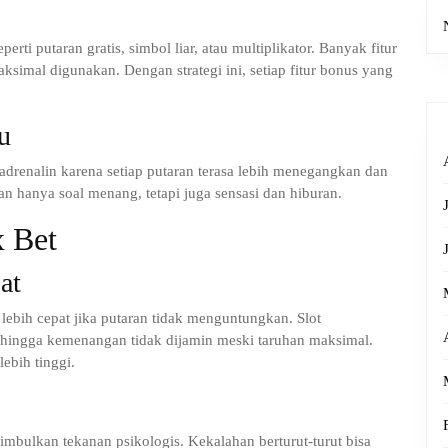
eperti putaran gratis, simbol liar, atau multiplikator. Banyak fitur
ksimal digunakan. Dengan strategi ini, setiap fitur bonus yang
u
drenalin karena setiap putaran terasa lebih menegangkan dan
n hanya soal menang, tetapi juga sensasi dan hiburan.
 Bet
at
 lebih cepat jika putaran tidak menguntungkan. Slot
ngga kemenangan tidak dijamin meski taruhan maksimal.
ebih tinggi.
mbulkan tekanan psikologis. Kekalahan berturut-turut bisa