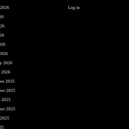
 2026
Log in
26
026
26
026
2026
ry 2026
y 2026
er 2025
er 2025
r 2025
ber 2025
 2025
25