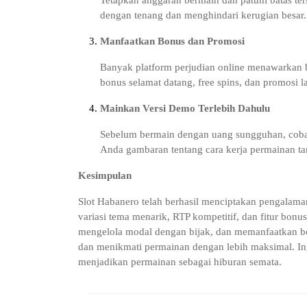
Tetapkan anggaran bermain dan patuhi batas t
dengan tenang dan menghindari kerugian besar.
Manfaatkan Bonus dan Promosi
Banyak platform perjudian online menawarkan 
bonus selamat datang, free spins, dan promosi
Mainkan Versi Demo Terlebih Dahulu
Sebelum bermain dengan uang sungguhan, cobal
Anda gambaran tentang cara kerja permainan t
Kesimpulan
Slot Habanero telah berhasil menciptakan pengalaman
variasi tema menarik, RTP kompetitif, dan fitur bon
mengelola modal dengan bijak, dan memanfaatkan b
dan menikmati permainan dengan lebih maksimal.
In
menjadikan permainan sebagai hiburan semata.
Post