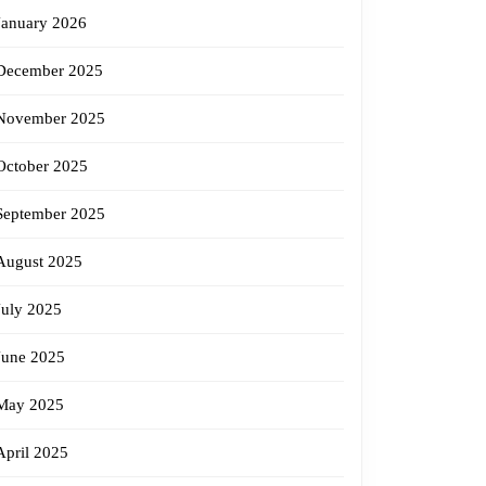
January 2026
December 2025
November 2025
October 2025
September 2025
August 2025
July 2025
June 2025
May 2025
April 2025