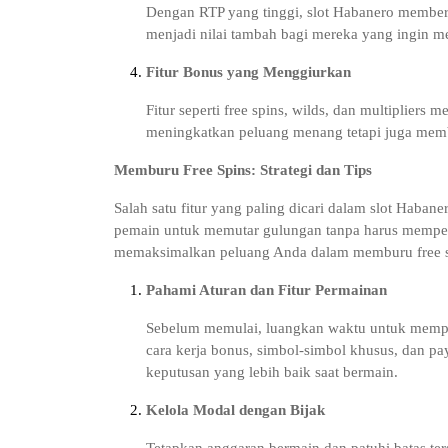
Dengan RTP yang tinggi, slot Habanero member
menjadi nilai tambah bagi mereka yang ingin
Fitur Bonus yang Menggiurkan
Fitur seperti free spins, wilds, dan multipliers 
meningkatkan peluang menang tetapi juga memb
Memburu Free Spins: Strategi dan Tips
Salah satu fitur yang paling dicari dalam slot Habaner
pemain untuk memutar gulungan tanpa harus mempe
memaksimalkan peluang Anda dalam memburu free s
Pahami Aturan dan Fitur Permainan
Sebelum memulai, luangkan waktu untuk mempela
cara kerja bonus, simbol-simbol khusus, dan 
keputusan yang lebih baik saat bermain.
Kelola Modal dengan Bijak