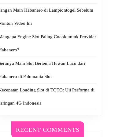
Jangan Main Habanero di Lampiontogel Sebelum
Nonton Video Ini
Mengapa Engine Slot Paling Cocok untuk Provider
Habanero?
Serunya Main Slot Bertema Hewan Lucu dari
Habanero di Palumania Slot
Kecepatan Loading Slot di TOTO: Uji Performa di
Jaringan 4G Indonesia
RECENT COMMENTS