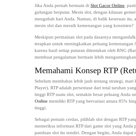
Jika Anda pernah bermain di
Slot Gacor Online
, past
gulungan berputar. Mesin slot, dengan kilauan geme
mengubah hari Anda. Namun, di balik keseruan itu, 
mesin slot dan meraih kemenangan yang konsisten?
Meskipun permainan slot pada dasarnya mengandalka
terapkan untuk meningkatkan peluang kemenangan An
karena hasil setiap putaran ditentukan oleh RNG (Ra
membuat pengalaman bermain lebih menguntungkan
Memahami Konsep RTP (Retur
Sebelum membahas lebih jauh tentang strategi, mari
Player). RTP adalah persentase dari total taruhan 
tinggi RTP suatu slot, semakin besar peluang Anda 
Online
memiliki RTP yang bervariasi antara 85% hin
tinggi.
Sebagai pemain cerdas, pilihlah slot dengan RTP ya
memeriksa informasi RTP dari game slot yang Anda pi
panduan slot itu sendiri. Dengan begitu, Anda dap