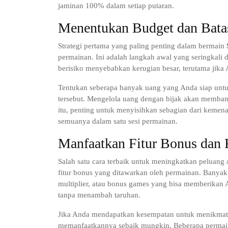
jaminan 100% dalam setiap putaran.
Menentukan Budget dan Bata
Strategi pertama yang paling penting dalam bermain
permainan. Ini adalah langkah awal yang seringkali 
berisiko menyebabkan kerugian besar, terutama jika A
Tentukan seberapa banyak uang yang Anda siap untuk
tersebut. Mengelola uang dengan bijak akan memban
itu, penting untuk menyisihkan sebagian dari keme
semuanya dalam satu sesi permainan.
Manfaatkan Fitur Bonus dan 
Salah satu cara terbaik untuk meningkatkan peluan
fitur bonus yang ditawarkan oleh permainan. Banyak s
multiplier, atau bonus games yang bisa memberika
tanpa menambah taruhan.
Jika Anda mendapatkan kesempatan untuk menikmati f
memanfaatkannya sebaik mungkin. Beberapa perm