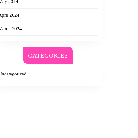
May 2024
April 2024
March 2024
CATEGORIES
Uncategorized