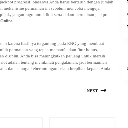
ackpot progresif, biasanya Anda harus bertaruh dengan jumlah
mi mekanisme permainan ini sebelum mencoba mengejar
pihak, jangan ragu untuk ikut serta dalam permainan jackpot
 Online
.
dah karena hasilnya tergantung pada RNG yang membuat
ilih permainan yang tepat, memanfaatkan fitur bonus,
an disiplin, Anda bisa meningkatkan peluang untuk meraih
n slot adalah tentang menikmati pengalaman, jadi bermainlah
main, dan semoga keberuntungan selalu berpihak kepada Anda!
NEXT
Next
post: