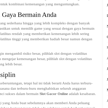
entuk kombinasi kemenangan yang menguntungkan.
an Gaya Bermain Anda
i yang sederhana hingga yang lebih kompleks dengan banyak
pastikan untuk memilih game yang sesuai dengan gaya bermain
atilitas rendah yang memberikan kemenangan lebih sering
volatilitas tinggi yang memberikan hadiah besar namun dengan
n mengambil risiko besar, pilihlah slot dengan volatilitas
 mengejar kemenangan besar, pilihlah slot dengan volatilitas
ng lebih besar.
siplin
beruntungan, tetapi hal ini tidak berarti Anda harus terburu-
uasana dan terburu-buru menghabiskan seluruh anggaran
unci sukses dalam bermain
Slot Gacor Online
adalah kesabaran.
tegi yang Anda buat sebelumnya akan memberi Anda peluang