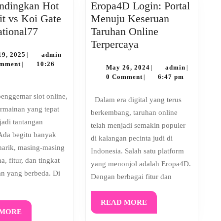
dingkan Hot
Eropa4D Login: Portal
it vs Koi Gate
Menuju Keseruan
Membandingkan
ational77
Taruhan Online
Hot
Eropa4D
Terpercaya
June
Hot
admin
Login:
19, 2025
admin
|
19,
omment
10:26
|
Fruit
Portal
May
admin
May 26, 2024
admin
|
|
2025
26,
0 Comment
6:47 pm
|
vs
Menuju
2024
Koi
Keseruan
Dalam era digital yang terus
Gate
Taruhan
rmainan yang tepat
berkembang, taruhan online
di
Online
 jadi tantangan
telah menjadi semakin populer
Sensational77
Terpercaya
. Ada begitu banyak
di kalangan pecinta judi di
narik, masing-masing
Indonesia. Salah satu platform
, fitur, dan tingkat
yang menonjol adalah Eropa4D.
n yang berbeda. Di
Dengan berbagai fitur dan
READ
READ MORE
READ
 MORE
MORE