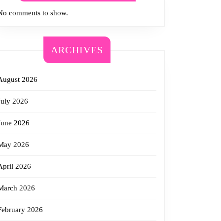
No comments to show.
ARCHIVES
August 2026
July 2026
June 2026
May 2026
April 2026
March 2026
February 2026