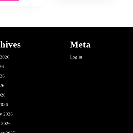
MORE
hives
Meta
 2026
Log in
26
026
26
026
2026
ry 2026
y 2026
er 2025