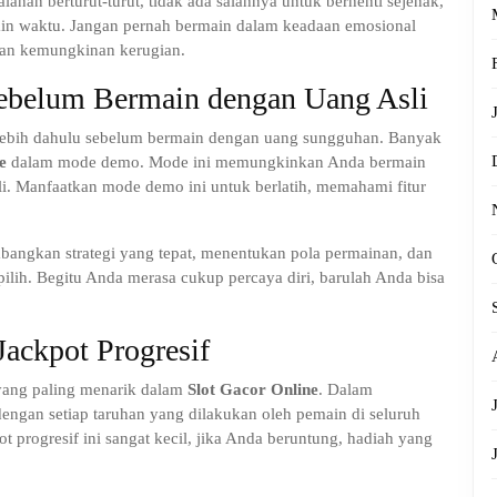
ahan berturut-turut, tidak ada salahnya untuk berhenti sejenak,
 lain waktu. Jangan pernah bermain dalam keadaan emosional
kan kemungkinan kerugian.
elum Bermain dengan Uang Asli
rlebih dahulu sebelum bermain dengan uang sungguhan. Banyak
e
dalam mode demo. Mode ini memungkinkan Anda bermain
sli. Manfaatkan mode demo ini untuk berlatih, memahami fitur
ngkan strategi yang tepat, menentukan pola permainan, dan
pilih. Begitu Anda merasa cukup percaya diri, barulah Anda bisa
ackpot Progresif
r yang paling menarik dalam
Slot Gacor Online
. Dalam
 dengan setiap taruhan yang dilakukan oleh pemain di seluruh
progresif ini sangat kecil, jika Anda beruntung, hadiah yang