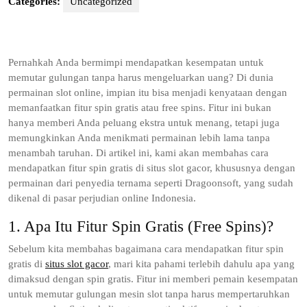
Categories:
Uncategorized
Pernahkah Anda bermimpi mendapatkan kesempatan untuk
memutar gulungan tanpa harus mengeluarkan uang? Di dunia
permainan slot online, impian itu bisa menjadi kenyataan dengan
memanfaatkan fitur spin gratis atau free spins. Fitur ini bukan
hanya memberi Anda peluang ekstra untuk menang, tetapi juga
memungkinkan Anda menikmati permainan lebih lama tanpa
menambah taruhan. Di artikel ini, kami akan membahas cara
mendapatkan fitur spin gratis di situs slot gacor, khususnya dengan
permainan dari penyedia ternama seperti Dragoonsoft, yang sudah
dikenal di pasar perjudian online Indonesia.
1. Apa Itu Fitur Spin Gratis (Free Spins)?
Sebelum kita membahas bagaimana cara mendapatkan fitur spin
gratis di
situs slot gacor
, mari kita pahami terlebih dahulu apa yang
dimaksud dengan spin gratis. Fitur ini memberi pemain kesempatan
untuk memutar gulungan mesin slot tanpa harus mempertaruhkan