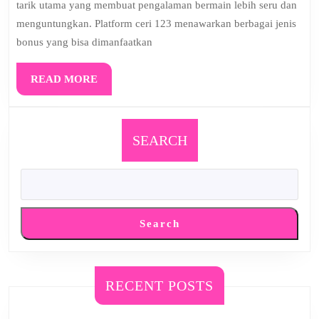
tarik utama yang membuat pengalaman bermain lebih seru dan
yang
menguntungkan. Platform ceri 123 menawarkan berbagai jenis
Wajib
bonus yang bisa dimanfaatkan
Dipahami
Pemain
READ
READ MORE
Slot
MORE
SEARCH
Search
RECENT POSTS