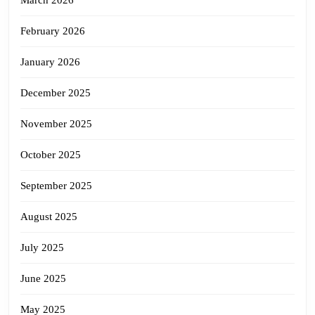
February 2026
January 2026
December 2025
November 2025
October 2025
September 2025
August 2025
July 2025
June 2025
May 2025