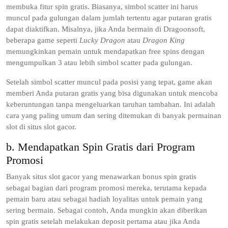
membuka fitur spin gratis. Biasanya, simbol scatter ini harus
muncul pada gulungan dalam jumlah tertentu agar putaran gratis
dapat diaktifkan. Misalnya, jika Anda bermain di Dragoonsoft,
beberapa game seperti
Lucky Dragon
atau
Dragon King
memungkinkan pemain untuk mendapatkan free spins dengan
mengumpulkan 3 atau lebih simbol scatter pada gulungan.
Setelah simbol scatter muncul pada posisi yang tepat, game akan
memberi Anda putaran gratis yang bisa digunakan untuk mencoba
keberuntungan tanpa mengeluarkan taruhan tambahan. Ini adalah
cara yang paling umum dan sering ditemukan di banyak permainan
slot di situs slot gacor.
b. Mendapatkan Spin Gratis dari Program
Promosi
Banyak situs slot gacor yang menawarkan bonus spin gratis
sebagai bagian dari program promosi mereka, terutama kepada
pemain baru atau sebagai hadiah loyalitas untuk pemain yang
sering bermain. Sebagai contoh, Anda mungkin akan diberikan
spin gratis setelah melakukan deposit pertama atau jika Anda