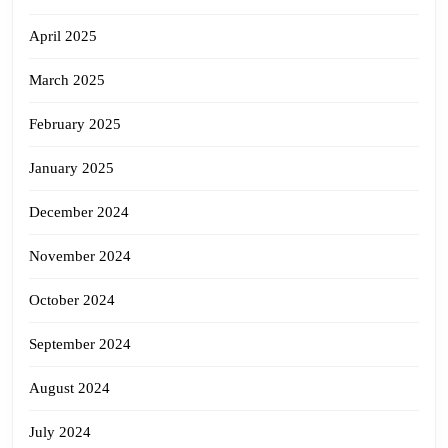
April 2025
March 2025
February 2025
January 2025
December 2024
November 2024
October 2024
September 2024
August 2024
July 2024