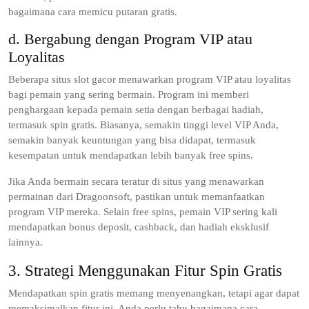
bagaimana cara memicu putaran gratis.
d. Bergabung dengan Program VIP atau
Loyalitas
Beberapa situs slot gacor menawarkan program VIP atau loyalitas
bagi pemain yang sering bermain. Program ini memberi
penghargaan kepada pemain setia dengan berbagai hadiah,
termasuk spin gratis. Biasanya, semakin tinggi level VIP Anda,
semakin banyak keuntungan yang bisa didapat, termasuk
kesempatan untuk mendapatkan lebih banyak free spins.
Jika Anda bermain secara teratur di situs yang menawarkan
permainan dari Dragoonsoft, pastikan untuk memanfaatkan
program VIP mereka. Selain free spins, pemain VIP sering kali
mendapatkan bonus deposit, cashback, dan hadiah eksklusif
lainnya.
3. Strategi Menggunakan Fitur Spin Gratis
Mendapatkan spin gratis memang menyenangkan, tetapi agar dapat
memaksimalkan fitur ini, Anda perlu tahu bagaimana cara