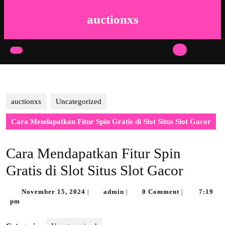
Skip
to
auctionxs
content
Skip
to
Open
content
Button
auctionxs
Uncategorized
Cara Mendapatkan Fitur Spin Gratis di Slot Situs Slot Gacor
Cara Mendapatkan Fitur Spin
Gratis di Slot Situs Slot Gacor
November
admin
November 15, 2024
admin
0 Comment
7:19
|
|
|
15,
pm
2024