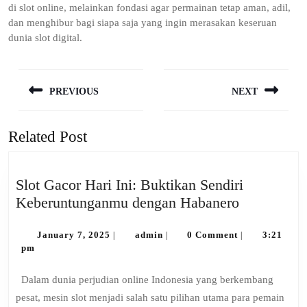
di slot online, melainkan fondasi agar permainan tetap aman, adil,
dan menghibur bagi siapa saja yang ingin merasakan keseruan
dunia slot digital.
Post
navigation
PREVIOUS
NEXT
Previous
Next
post:
post:
Related Post
Slot Gacor Hari Ini: Buktikan Sendiri
Slot
Keberuntunganmu dengan Habanero
Gacor
January
admin
Hari
January 7, 2025
admin
0 Comment
3:21
|
|
|
7,
pm
Ini:
2025
Buktikan
Dalam dunia perjudian online Indonesia yang berkembang
Sendiri
pesat, mesin slot menjadi salah satu pilihan utama para pemain