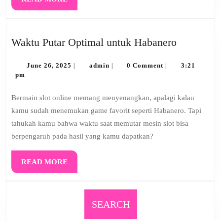
MORE
Waktu
Waktu Putar Optimal untuk Habanero
Putar
June
admin
Optimal
June 26, 2025
admin
0 Comment
3:21
|
|
|
26,
pm
untuk
2025
Habanero
Bermain slot online memang menyenangkan, apalagi kalau
kamu sudah menemukan game favorit seperti Habanero. Tapi
tahukah kamu bahwa waktu saat memutar mesin slot bisa
berpengaruh pada hasil yang kamu dapatkan?
READ
READ MORE
MORE
SEARCH