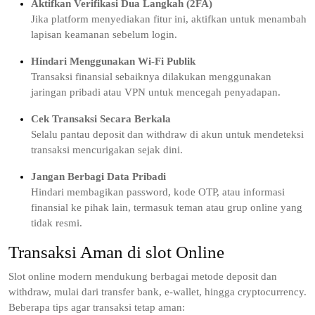
Aktifkan Verifikasi Dua Langkah (2FA)
Jika platform menyediakan fitur ini, aktifkan untuk menambah
lapisan keamanan sebelum login.
Hindari Menggunakan Wi-Fi Publik
Transaksi finansial sebaiknya dilakukan menggunakan
jaringan pribadi atau VPN untuk mencegah penyadapan.
Cek Transaksi Secara Berkala
Selalu pantau deposit dan withdraw di akun untuk mendeteksi
transaksi mencurigakan sejak dini.
Jangan Berbagi Data Pribadi
Hindari membagikan password, kode OTP, atau informasi
finansial ke pihak lain, termasuk teman atau grup online yang
tidak resmi.
Transaksi Aman di slot Online
Slot online modern mendukung berbagai metode deposit dan
withdraw, mulai dari transfer bank, e-wallet, hingga cryptocurrency.
Beberapa tips agar transaksi tetap aman: