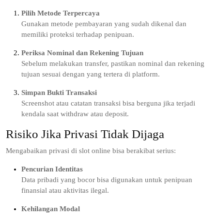
Pilih Metode Terpercaya
Gunakan metode pembayaran yang sudah dikenal dan
memiliki proteksi terhadap penipuan.
Periksa Nominal dan Rekening Tujuan
Sebelum melakukan transfer, pastikan nominal dan rekening
tujuan sesuai dengan yang tertera di platform.
Simpan Bukti Transaksi
Screenshot atau catatan transaksi bisa berguna jika terjadi
kendala saat withdraw atau deposit.
Risiko Jika Privasi Tidak Dijaga
Mengabaikan privasi di slot online bisa berakibat serius:
Pencurian Identitas
Data pribadi yang bocor bisa digunakan untuk penipuan
finansial atau aktivitas ilegal.
Kehilangan Modal