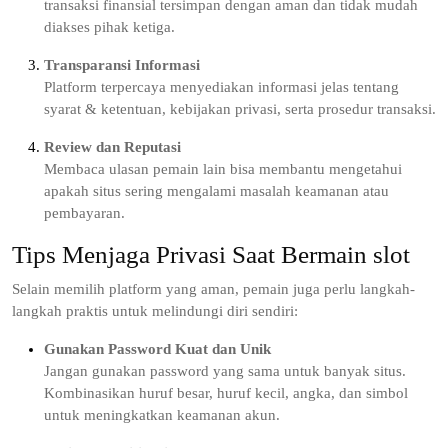
transaksi finansial tersimpan dengan aman dan tidak mudah
diakses pihak ketiga.
Transparansi Informasi
Platform terpercaya menyediakan informasi jelas tentang
syarat & ketentuan, kebijakan privasi, serta prosedur transaksi.
Review dan Reputasi
Membaca ulasan pemain lain bisa membantu mengetahui
apakah situs sering mengalami masalah keamanan atau
pembayaran.
Tips Menjaga Privasi Saat Bermain slot
Selain memilih platform yang aman, pemain juga perlu langkah-
langkah praktis untuk melindungi diri sendiri:
Gunakan Password Kuat dan Unik
Jangan gunakan password yang sama untuk banyak situs.
Kombinasikan huruf besar, huruf kecil, angka, dan simbol
untuk meningkatkan keamanan akun.