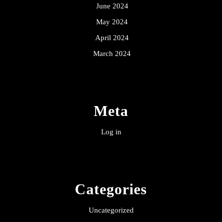
June 2024
May 2024
April 2024
March 2024
Meta
Log in
Categories
Uncategorized