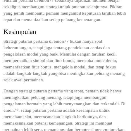
Putaran pertama di emon77 sebaiknya dijadikan momen belajar
sekaligus membangun strategi untuk putaran selanjutnya. Pikiran
yang jernih membantu pemain mengambil keputusan taruhan lebih
tepat dan memanfaatkan setiap peluang kemenangan.
Kesimpulan
Strategi putaran pertama di emon77 bukan hanya soal
keberuntungan, tetapi juga tentang pendekatan cerdas dan
pengelolaan modal yang baik. Memulai dengan taruhan kecil,
memperhatikan simbol dan fitur bonus, mencoba mode demo,
memanfaatkan fitur bonus, mengelola modal, dan tetap fokus
adalah langkah-langkah yang bisa meningkatkan peluang menang
sejak awal permainan.
Dengan strategi putaran pertama yang tepat, pemain tidak hanya
meningkatkan peluang menang, tetapi juga membangun
pengalaman bermain yang lebih menyenangkan dan terkendali. Di
emon77, setiap putaran pertama adalah kesempatan untuk
memahami slot, merencanakan langkah berikutnya, dan
memaksimalkan potensi kemenangan. Strategi ini membuat
permainan lebih seru, menantang, dan berpotensi menguntungkan