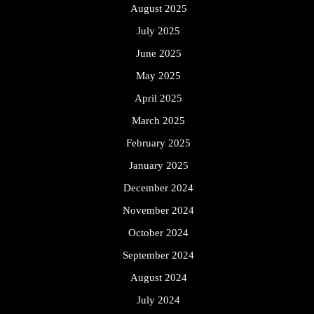
August 2025
July 2025
June 2025
May 2025
April 2025
March 2025
February 2025
January 2025
December 2024
November 2024
October 2024
September 2024
August 2024
July 2024