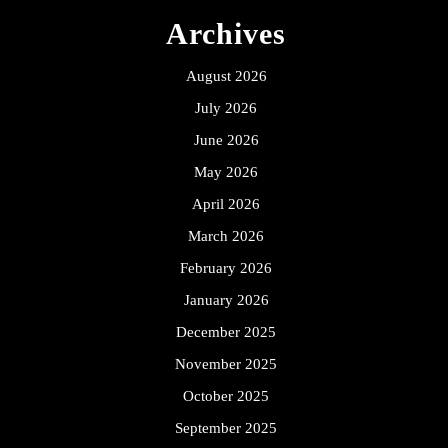
Archives
August 2026
July 2026
June 2026
May 2026
April 2026
March 2026
February 2026
January 2026
December 2025
November 2025
October 2025
September 2025