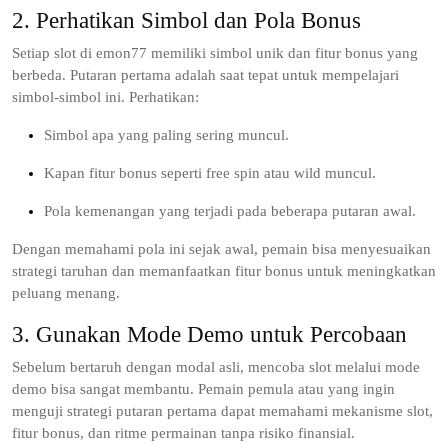
2. Perhatikan Simbol dan Pola Bonus
Setiap slot di emon77 memiliki simbol unik dan fitur bonus yang
berbeda. Putaran pertama adalah saat tepat untuk mempelajari
simbol-simbol ini. Perhatikan:
Simbol apa yang paling sering muncul.
Kapan fitur bonus seperti free spin atau wild muncul.
Pola kemenangan yang terjadi pada beberapa putaran awal.
Dengan memahami pola ini sejak awal, pemain bisa menyesuaikan
strategi taruhan dan memanfaatkan fitur bonus untuk meningkatkan
peluang menang.
3. Gunakan Mode Demo untuk Percobaan
Sebelum bertaruh dengan modal asli, mencoba slot melalui mode
demo bisa sangat membantu. Pemain pemula atau yang ingin
menguji strategi putaran pertama dapat memahami mekanisme slot,
fitur bonus, dan ritme permainan tanpa risiko finansial.