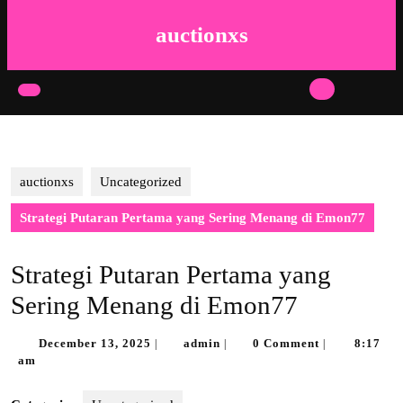
Skip
to
auctionxs
content
Skip
to
Open
content
Button
auctionxs
Uncategorized
Strategi Putaran Pertama yang Sering Menang di Emon77
Strategi Putaran Pertama yang
Sering Menang di Emon77
December
admin
December 13, 2025
admin
0 Comment
8:17
|
|
|
13,
am
2025