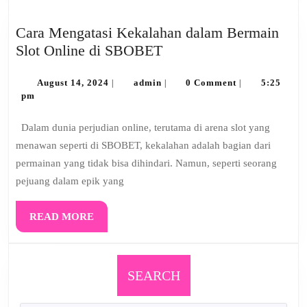
Cara Mengatasi Kekalahan dalam Bermain
Cara
Slot Online di SBOBET
Mengatasi
August
admin
Kekalahan
August 14, 2024
admin
0 Comment
5:25
|
|
|
14,
pm
dalam
2024
Bermain
Dalam dunia perjudian online, terutama di arena slot yang
Slot
menawan seperti di SBOBET, kekalahan adalah bagian dari
Online
permainan yang tidak bisa dihindari. Namun, seperti seorang
di
pejuang dalam epik yang
SBOBET
READ
READ MORE
MORE
SEARCH