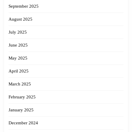
September 2025
August 2025
July 2025
June 2025
May 2025
April 2025
March 2025
February 2025
January 2025
December 2024