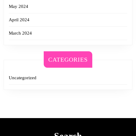
May 2024
April 2024
March 2024
CATEGORIES
Uncategorized
Search