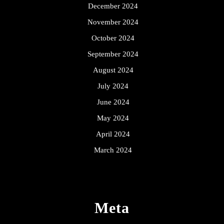
December 2024
November 2024
October 2024
September 2024
August 2024
July 2024
June 2024
May 2024
April 2024
March 2024
Meta