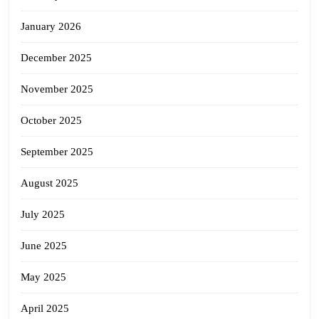
January 2026
December 2025
November 2025
October 2025
September 2025
August 2025
July 2025
June 2025
May 2025
April 2025