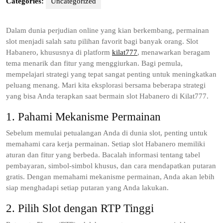
Categories:
Uncategorized
Dalam dunia perjudian online yang kian berkembang, permainan
slot menjadi salah satu pilihan favorit bagi banyak orang. Slot
Habanero, khususnya di platform
kilat777
, menawarkan beragam
tema menarik dan fitur yang menggiurkan. Bagi pemula,
mempelajari strategi yang tepat sangat penting untuk meningkatkan
peluang menang. Mari kita eksplorasi bersama beberapa strategi
yang bisa Anda terapkan saat bermain slot Habanero di Kilat777.
1. Pahami Mekanisme Permainan
Sebelum memulai petualangan Anda di dunia slot, penting untuk
memahami cara kerja permainan. Setiap slot Habanero memiliki
aturan dan fitur yang berbeda. Bacalah informasi tentang tabel
pembayaran, simbol-simbol khusus, dan cara mendapatkan putaran
gratis. Dengan memahami mekanisme permainan, Anda akan lebih
siap menghadapi setiap putaran yang Anda lakukan.
2. Pilih Slot dengan RTP Tinggi