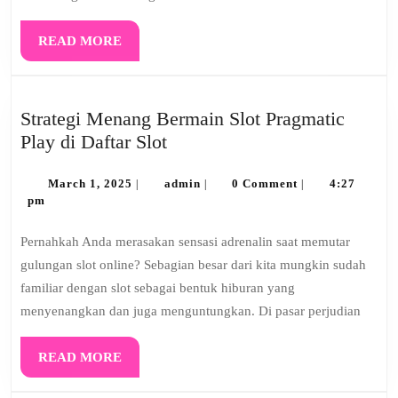
Ini
READ
READ MORE
MORE
Strategi Menang Bermain Slot Pragmatic
Strategi
Play di Daftar Slot
Menang
March
Bermain
admin
March 1, 2025
admin
0 Comment
4:27
|
|
|
1,
pm
Slot
2025
Pragmatic
Pernahkah Anda merasakan sensasi adrenalin saat memutar
Play
gulungan slot online? Sebagian besar dari kita mungkin sudah
di
familiar dengan slot sebagai bentuk hiburan yang
Daftar
menyenangkan dan juga menguntungkan. Di pasar perjudian
Slot
READ
READ MORE
MORE