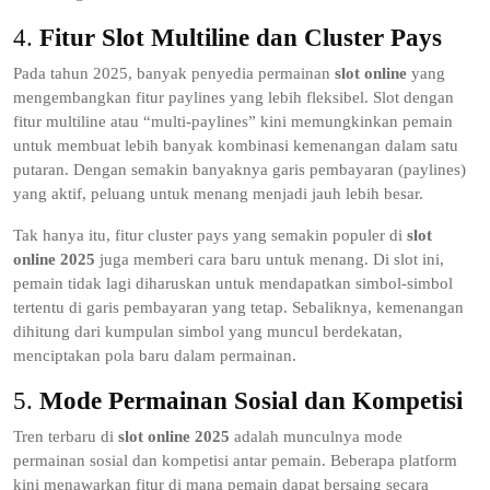
4.
Fitur Slot Multiline dan Cluster Pays
Pada tahun 2025, banyak penyedia permainan
slot online
yang
mengembangkan fitur paylines yang lebih fleksibel. Slot dengan
fitur multiline atau “multi-paylines” kini memungkinkan pemain
untuk membuat lebih banyak kombinasi kemenangan dalam satu
putaran. Dengan semakin banyaknya garis pembayaran (paylines)
yang aktif, peluang untuk menang menjadi jauh lebih besar.
Tak hanya itu, fitur cluster pays yang semakin populer di
slot
online 2025
juga memberi cara baru untuk menang. Di slot ini,
pemain tidak lagi diharuskan untuk mendapatkan simbol-simbol
tertentu di garis pembayaran yang tetap. Sebaliknya, kemenangan
dihitung dari kumpulan simbol yang muncul berdekatan,
menciptakan pola baru dalam permainan.
5.
Mode Permainan Sosial dan Kompetisi
Tren terbaru di
slot online 2025
adalah munculnya mode
permainan sosial dan kompetisi antar pemain. Beberapa platform
kini menawarkan fitur di mana pemain dapat bersaing secara