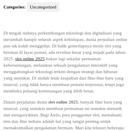
Categories:
Uncategorized
Di tengah riuhnya perkembangan teknologi dan digitalisasi yang
merambah hampir seluruh aspek kehidupan, dunia perjudian online
pun tak kalah menggeliat. Di balik gemerlapnya mesin slot yang
bersinar di layar ponsel, ada revolusi besar yang terjadi pada tahun
2025.
slot online 2025
bukan lagi sekadar permainan
keberuntungan, melainkan sebuah pengalaman interaktif yang
menggabungkan teknologi terkini dengan strategi dan hiburan
yang memikat. Di sinilah letak keajaiban dari fitur-fitur baru yang
muncul, yang tidak hanya membuat pemain terpesona, tetapi juga
membuka peluang kemenangan yang lebih besar.
Dalam perjalanan dunia
slot online 2025
, banyak fitur baru yang
muncul, yang semakin membuat permainan ini semakin menarik
dan mengasyikkan. Bagi Anda, para penggemar slot, memahami
tren dan fitur terbaru adalah hal yang sangat penting untuk
memaksimalkan pengalaman bermain. Mari kita telusuri beberapa