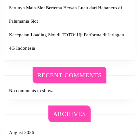
Serunya Main Slot Bertema Hewan Lucu dari Habanero di
Palumania Slot
Kecepatan Loading Slot di TOTO: Uji Performa di Jaringan
4G Indonesia
RECENT COMMENTS
No comments to show.
ARCHIVES
August 2026