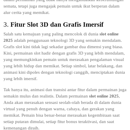
semata, tetapi juga mengajak pemain untuk ikut berperan dalam
alur cerita yang memikat.
3.
Fitur Slot 3D dan Grafis Imersif
Salah satu kemajuan yang paling mencolok di dunia
slot online
2025
adalah penggunaan teknologi 3D yang semakin mendalam.
Grafis slot kini tidak lagi sekadar gambar dua dimensi yang biasa.
Kini, permainan slot hadir dengan grafis 3D yang lebih mendalam,
yang memungkinkan pemain untuk merasakan pengalaman visual
yang lebih hidup dan memikat. Setiap simbol, latar belakang, dan
animasi kini dipoles dengan teknologi canggih, menciptakan dunia
yang lebih imersif.
Tak hanya itu, animasi dan transisi antar fitur dalam permainan juga
semakin mulus dan realistis. Dalam permainan
slot online 2025
,
Anda akan merasakan sensasi seolah-olah berada di dalam dunia
virtual yang penuh dengan warna, cahaya, dan gerakan yang
memikat. Pemain bisa benar-benar merasakan kegembiraan saat
setiap putaran dimulai, setiap fitur bonus teraktivasi, dan saat
kemenangan diraih.