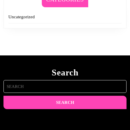
Uncategorized
Search
Search
for: