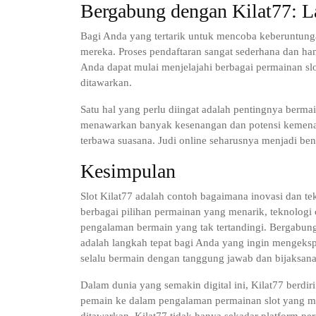
Bergabung dengan Kilat77: 
Bagi Anda yang tertarik untuk mencoba keberuntungan
mereka. Proses pendaftaran sangat sederhana dan ha
Anda dapat mulai menjelajahi berbagai permainan s
ditawarkan.
Satu hal yang perlu diingat adalah pentingnya berma
menawarkan banyak kesenangan dan potensi kemenang
terbawa suasana. Judi online seharusnya menjadi bent
Kesimpulan
Slot Kilat77 adalah contoh bagaimana inovasi dan t
berbagai pilihan permainan yang menarik, teknolog
pengalaman bermain yang tak tertandingi. Bergabun
adalah langkah tepat bagi Anda yang ingin mengekspl
selalu bermain dengan tanggung jawab dan bijaksana
Dalam dunia yang semakin digital ini, Kilat77 berd
pemain ke dalam pengalaman permainan slot yang m