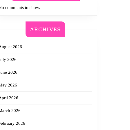
No comments to show.
ARCHIVES
August 2026
July 2026
June 2026
May 2026
April 2026
March 2026
February 2026