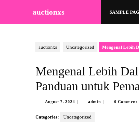
Skip
to
auctionxs
SAMPLE PA
content
Skip
to
content
auctionxs
Uncategorized
Mengenal Lebih D
Mengenal Lebih Dala
Panduan untuk Pem
August
admin
August 7, 2024
admin
0 Comment
|
|
7,
2024
Categories:
Uncategorized