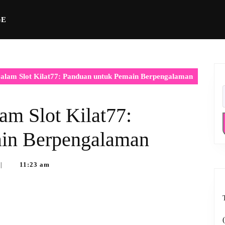
GE
alam Slot Kilat77: Panduan untuk Pemain Berpengalaman
m Slot Kilat77:
ain Berpengalaman
11:23 am
|